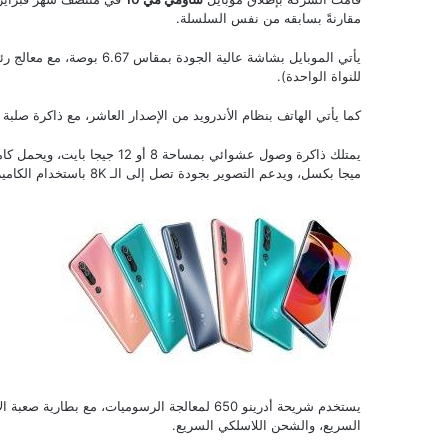
مقارنةً بسابقه من نفس السلسلة.
للنواة الواحدة).
كما يأتي الهاتف بنظام الأندرويد من الإصدار العاشر، مع ذاكرة صلبة بمساحة 128 أو 256 جيجا بايت، ولكنه لا يدعم إضافة بطاقات ا
ميجا بكسل، ويدعم التصوير بجودة تصل إلى الـ 8K باستخدام الكاميرات الخلفية.
السريع، والشحن اللاسلكي السريع.