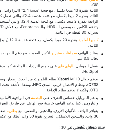
OIS.
الثانية بقدرة 13 ميجا بكسل، مع فتحة عدسة f2.4 (الترا وايد)، والتي تدعم التصوير من زاوية واسعة.
الثالثة بقدرة 2 ميجا بكسل، مع فتحة عدسة f2.4، والتي تعمل ككاميرا ماكرو منفصلة.
الرابعة بقدرة 2 ميجا بكسل، مع فتحة عدسة f2.4، والتي تُستخدم كمستشعر للعمق لعمل العزل و البورتريه.
بسرعة 30 لقطة في الثانية.
كاميرا أمامية
الثانية.
يمتلك الهاتف
سماعات ستيريو
بجاك 3.5 مم.
يتصل الموبايل
بالواي فاي
HotSpot.
QZSS)، ونظام الاتصال قريب المدى NFC، ومنفذ الأشعة تحت الحمراء، ويأتي
OTG، ولكنه لا يدعم نظام الإذاعة.
يدعم الموبايل حساس التعرف على
البصمة
في الواجهة الأمامي
والبارومتر، كما يدعم الهاتف خاصية فتح الهاتف عن طريق التعرف على ملا
يتوافر الهاتف بالألوان الأزرق، والذهبي، والفضي، مع
بطارية
30 وات، والشحن اللاسلكي السريع بقوة 30 وات أيضًا، مع عكس الشحن اللاسلكي بقوة 10 وات (كباور بانك).
سعر موبايل شاومي مي 10 :