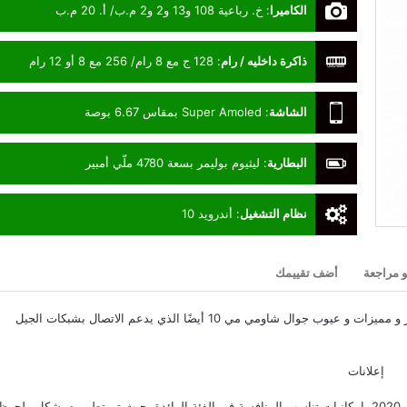
الكاميرا
:
خ. رباعية 108 و13 و2 و2 م.ب/ أ. 20 م.ب
ذاكرة داخليه / رام
:
128 ج مع 8 رام/ 256 مع 8 أو 12 رام
الشاشة
:
Super Amoled بمقاس 6.67 بوصة
البطارية
:
ليثيوم بوليمر بسعة 4780 ملّي أمبير
نظام التشغيل
:
أندرويد 10
و مراجعة
أضف تقييمك
و قم بمعرفة سعر و مميزات و عيوب جوال شاومي مي 10 أيضًا الذي يدعم الاتصال بشبكات الجيل
إعلانات
في منتصف شهر فبراير 2020 بإمكانيات تناسب المنافسة في الفئة الرائدة، حيث تم تطويره بشكل ملحوظ