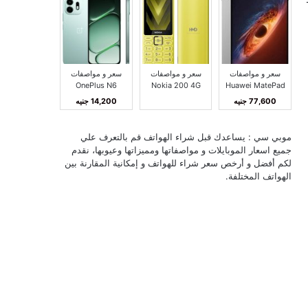
سعر و مواصفات
سعر و مواصفات
سعر و مواصفات
OnePlus N6
Nokia 200 4G
Huawei MatePad
Pro Max مميزات و
مميزات و عيوب
مميزات و عيوب ون
77,600 جنيه
14,200 جنيه
عيوب هواوي
نوكيا 200 4G
بلس N6
MatePad Pro Max
موبي سي : يساعدك قبل شراء الهواتف قم بالتعرف علي
جميع اسعار الموبايلات و مواصفاتها ومميزاتها وعيوبها، نقدم
لكم أفضل و أرخص سعر شراء للهواتف و إمكانية المقارنة بين
الهواتف المختلفة.