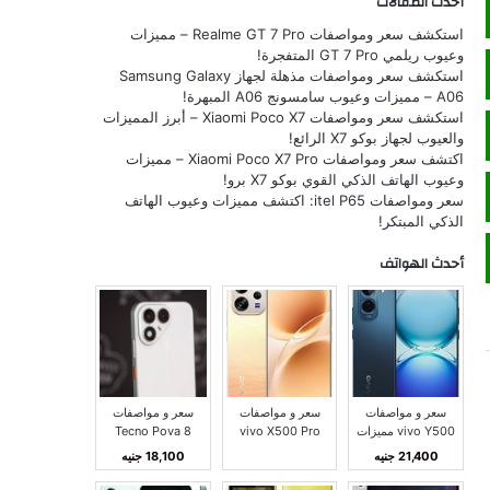
أحدث المقالات
استكشف سعر ومواصفات Realme GT 7 Pro – مميزات
وعيوب ريلمي GT 7 Pro المتفجرة!
استكشف سعر ومواصفات مذهلة لجهاز Samsung Galaxy
A06 – مميزات وعيوب سامسونج A06 المبهرة!
استكشف سعر ومواصفات Xiaomi Poco X7 – أبرز المميزات
والعيوب لجهاز بوكو X7 الرائع!
اكتشف سعر ومواصفات Xiaomi Poco X7 Pro – مميزات
وعيوب الهاتف الذكي القوي بوكو X7 برو!
سعر ومواصفات itel P65: اكتشف مميزات وعيوب الهاتف
الذكي المبتكر!
أحدث الهواتف
سعر و مواصفات
سعر و مواصفات
سعر و مواصفات
vivo Y500 مميزات
vivo X500 Pro
Tecno Pova 8
و عيوب فيفو Y500
Max مميزات و
مميزات و عيوب تكنو
21,400 جنيه
18,100 جنيه
عيوب فيفو X500
بوفا 8
برو ماكس