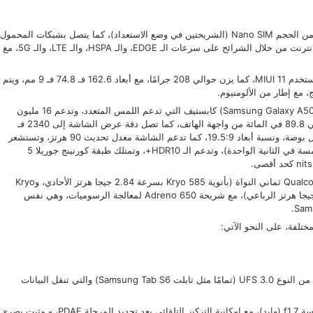
مخصصين فقط لإضافة بطاقات الاتصال من الحجم Nano SIM (الشريحتين في وضع الاستعداد)، كما يتصل بشبكات المحمول
المزودة بتكنولوجيا الجيل الرابع والجيل الخامس، حيث يتصل بالانترنت من خلال الشرائح على سرعات الـ EDGE، والـ HSPA، والـ LTE، والـ 5G، مع
الأحدث Android 10، مع واجهة المستخدم MIUI 11، كما يزن حوالي 208 جرامًا، مع أبعاد 162.6 فـ 74.8 فـ 9 مم، ويتم
Samsung Galaxy A5
) كابستيف التي تدعم اللمس المتعدد، وتدعم 16 مليون
لون، كما تأتي بمقاس 6.67 بوصة، وتستحوذ الشاشة على حوالي 89.8 في المائة من واجهة الهاتف، كما تصل دقة عرض الشاشة إلى 2340 فـ
1080 بكسل (Full HD Plus)، مع كثافة بكسلات 386 بكسل لكل بوصة، ونسبة أبعاد 19.5:9، كما تدعم الشاشة معدل تحديث 90 هرتز، وتستشعر
اللمس بسرعة 180 هرتز (تستطيع الشاشة التعرف على 180 لمسة في الثانية الواحدة)، وتدعم الـ HDR10+، وتمتلك طبقة كورنينج جوريلا 5
رئيسي Qualcomm Snapdragon 865 ثماني النواة (بأنوية Kryo 585 بسرعة 2.84 جيجا هرتز الأحادي، وKryo
585 بسرعة 2.42 جيجا هرتز الثلاثي، و Kryo 585 بسرعة 1.8 جيجا هرتز الرباعي)، مع شريحة Adreno 650 لمعالجة الرسوميات، وهي نفس
.
Sam
ختلفة، على النحو الآتي:
مًا مثل تابلت
Samsung Tab S6
) والتي تنقل البيانات
، الأولى بقدرة 108 ميجا بكسل، مع فتحة عدسة f1.7 (وايد)، مع إمكانية التركيز التلقائي بعد تحديد المرحلة PDAF، و مثبت بصري