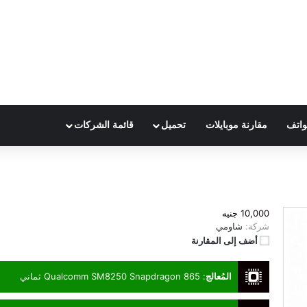
واتف
مقارنة موبايلات
تحميل
قائمة الشركات
10,000 جنيه
شركة:
شاومي
أضف إلى المقارنة
المُعالج
:
Qualcomm SM8250 Snapdragon 865 ثماني
النواة