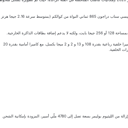
يأتي الموبايل بشاشة عالية الجودة بمقاس 6.67 بوصة، مع معالج رئيسي سناب دراجون 865 ثماني النواة من كوالكم (بمتوسط سرعة 2.16 جيجا هرتز
لذاكرة الخارجية.
يمتلك ذاكرة وصول عشوائي بمساحة 8 أو 12 جيجا بايت، ويحمل كاميرا خلفية رباعية بقدرة 108 و 13 و 2 و 2 ميجا بكسل، مع كاميرا أمامية بقدرة 20
يستخدم شريحة أدرينو 650 لمعالجة الرسوميات، مع بطارية صعبة الإزالة من الليثيوم بوليمر بسعة تصل إلى 4780 ملّي أمبير، المزودة بإمكانية الشحن