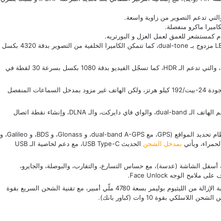
وتدعم الكاميرات وضعي الـ HDR، والـ Panorama، مع فلاش LED مزدوج بـ dual-tone، كما تتمكن الكاميرا الخلفية من التصوير بدقة 4320 بكسل
بقدرة 20 ميجا بكسل، مع فتحة عدسة f2.0 (وايد)، والتي تدعم الـ HDR، كما تسجّل الفيديو بدقة 1080 بكسل بسرعة 30 لقطة في
لتكبير الصوت، مع دعم للصوت بجودة 24-بيت/192 كيلو هرتز، ولكن الهاتف غير مزود بمدخل السماعات المنفصل
على جميع الترددات المتاحة، كما يدعم الهاتف الـ dual-band، والواي فاي دايركت، والـ DLNA، وإنشاء نقطة اتصال
يدعم جوال Xiaomi Mi 10 نظام البلوتوث من أحدث إصدار، ونظام تحديد المواقع (GPS، مع dual-band A-GPS، و Glonass، و BDS، و Galileo، و
بمدخل الشحن
الحديث USB Type-C، مع دعم لخاصية الـ USB
ة أسفل الشاشة (عدسة)، مع حساس التسارع، والتقارب، والبوصلة، والجايرو،
مح الوجه Face Unlock.
صعبة الإزالة من الليثيوم بوليمر بسعة 4780 ملّي أمبير، مع تقنية الشحن السريع بقوة