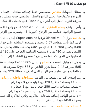
مواصفات Xiaomi Mi 10 :
يمتلك الموبايل
منفذين
سرعة انترنت تصل إلى أكثر من 2 Gbps على شبكات الـ 5G.
يأتي الهاتف
بنظام التشغيل
تصنيع الواجهة الأمامية من الزجاج (جوريلا 5)، وظهرية من الزجاج، مع إطار من الألومنيوم.
شاشة
جوال Xiaomi Mi 10 نوعها Super Amoled (مثل هاتف
0
لحمايتها من الحوادث، كما تصل درجة سطوع الشاشة إلى 500 nits كحد أقصى.
يعمل الموبايل باستخدام
معالج
معالجات هاتف
سامسونج
الرائد الذي يُعرف بـ
sung S20 Ultra
يتم إطلاق أكثر من نسخة من الهاتف
بمساحات داخلية و رامات
م
– نسخة بمساحة داخلية 128 جيجا بايت، مع 8 جيجا رام.
– نسخة بمساحة داخلية 256 جيجا بايت، مع 8 جيجا رام.
– نسخة بمساحة داخلية 256 جيجا بايت، مع 12 جيجا رام.
– لا يدعم الهاتف إضافة بطاقات الذاكرة، وتأتي الذاكرة الداخلية من النوع UFS 3.0 (تما
بسرعة 1450 ميجا بايت في الثانية.
كاميرا خلفية رباعية