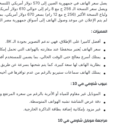
يصل سعر الهاتف في جمهورية الصين إلى 570 دولار أمريكي (للنسخة الـ 128 ج مع 8 رام) بما يُعادل 9000 جنيه مصري.
ويصل سعر النسخة الـ 256 ج مع 8 رام إلى حوالي 610 دولار أمريكي بما يُعادل 9500 جنيه مصري.
وتُباع النسخة الأكبر (256 ج مع 12 رام) بسعر 670 دولار أمريكي، بما يُعادل 10,450 جنيه مصري.
لم يتم الإعلان عن موعد وصول الهاتف إلى أسواق جمهورية مصر العر
المميزات :
أفضل كاميرا على الإطلاق، فهي تدعم التصوير بجودة الـ 8K.
سعر الهاتف يُعتبر منخفضًا عند مقارنته بالهواتف التي تحمل إمكا
يمتلك أسرع معالج حتى الوقت الحالي، بما يضمن للمستخدم أفض
بطارية الهاتف لها سعة كبيرة، كما يتم شحنها بسرعة عن طريق 
يمتلك الهاتف سماعات ستيريو بالرغم من عدم توافرها في أخيه
عيوب شاومي مي 10 :
الموبايل غير مقاوم للمياه أو الأتربة بالرغم من سعره المرتف
دقة عرض الشاشة تشبه الهواتف المتوسطة.
غير مزود بإمكانية إضافة بطاقة الذاكرة الخارجية.
مراجعة موبايل شاومي مي 10