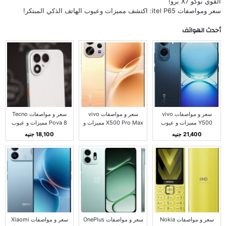
القوي بوكو X7 برو!
سعر ومواصفات itel P65: اكتشف مميزات وعيوب الهاتف الذكي المبتكر!
أحدث الهواتف
سعر و مواصفات vivo
سعر و مواصفات vivo
سعر و مواصفات Tecno
Y500 مميزات و عيوب
X500 Pro Max مميزات و
Pova 8 مميزات و عيوب
فيفو Y500
عيوب فيفو X500 برو
تكنو بوفا 8
21,400 جنيه
18,100 جنيه
ماكس
سعر و مواصفات Nokia
سعر و مواصفات OnePlus
سعر و مواصفات Xiaomi