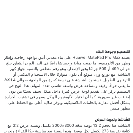
التصميم وجودة البناء
يعتمد Huawei MatePad Pro Max على بناء معدني أنيق بواجهة زجاجية وإطار
وظهر من الألومنيوم، ما يمنحه متانة وإحساسًا راقيًا في اليد. الوزن المُعلن يبلغ
حوالي 499 أو 509 جرامًا وفق الإصدار، وهو رقم منطقي بالنسبة لجهاز كبير
الشاشة، مع توزيع وزن متوقع أن يكون متوازنًا خلال الاستخدام المكتبي أو
الترفيهي الطويل. تستحوذ الشاشة على نسبة كبيرة من الواجهة بحوالي 91.4%،
ما يعني حوافًا رفيعة ومساحة عرض واسعة تناسب تعدد المهام. هذا النهج في
التصميم يركز على تقديم لوحة عرض كبيرة داخل هيكل نحيف نسبيًا من دون
إضافات غير ضرورية. كما أن اختيار الألومنيوم للهيكل يسهم في تشتيت الحرارة
بشكل أفضل مقارنة بالخامات البلاستيكية، ويوفر صلابة أعلى مع الحفاظ على
مظهر متميز.
الشاشة وتجربة العرض
الشاشة هنا بحجم 13.2 بوصة بدقة 3000×2000 بكسل ونسبة عرض 3:2 مع
كثافة تقريبية 273 بكسل لكل بوصة. هذه النسبة تعد مناسبة جدًا للقراءة وتحرير