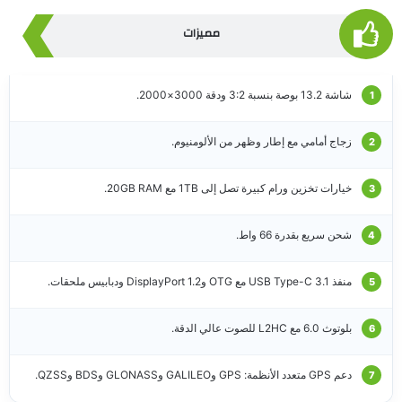
مميزات
شاشة 13.2 بوصة بنسبة 3:2 ودقة 3000×2000.
زجاج أمامي مع إطار وظهر من الألومنيوم.
خيارات تخزين ورام كبيرة تصل إلى 1TB مع 20GB RAM.
شحن سريع بقدرة 66 واط.
منفذ USB Type-C 3.1 مع OTG وDisplayPort 1.2 ودبابيس ملحقات.
بلوتوث 6.0 مع L2HC للصوت عالي الدقة.
دعم GPS متعدد الأنظمة: GPS وGALILEO وGLONASS وBDS وQZSS.