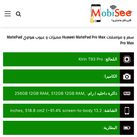
بحث عن
الق
سعر و مواصفات Huawei MatePad Pro Max مميزات و عيوب هواوي MatePad
Pro Max
المُعالج
:
Kirin T93 Pro
الكاميرا
:
ذاكرة داخليه / رام
:
256GB 12GB RAM, 512GB 12GB RAM,
512GB 16GB RAM, 1TB 20GB RAM
الشاشة
:
13.2 inches, 518.8 cm2 (~91.4% screen-to-body
ratio)
البطارية
: