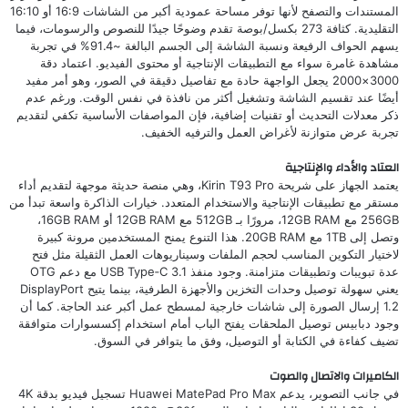
المستندات والتصفح لأنها توفر مساحة عمودية أكبر من الشاشات 16:9 أو 16:10
التقليدية. كثافة 273 بكسل/بوصة تقدم وضوحًا جيدًا للنصوص والرسومات، فيما
يسهم الحواف الرفيعة ونسبة الشاشة إلى الجسم البالغة ~91.4% في تجربة
مشاهدة غامرة سواء مع التطبيقات الإنتاجية أو محتوى الفيديو. اعتماد دقة
3000×2000 يجعل الواجهة حادة مع تفاصيل دقيقة في الصور، وهو أمر مفيد
أيضًا عند تقسيم الشاشة وتشغيل أكثر من نافذة في نفس الوقت. ورغم عدم
ذكر معدلات التحديث أو تقنيات إضافية، فإن المواصفات الأساسية تكفي لتقديم
تجربة عرض متوازنة لأغراض العمل والترفيه الخفيف.
العتاد والأداء والإنتاجية
يعتمد الجهاز على شريحة Kirin T93 Pro، وهي منصة حديثة موجهة لتقديم أداء
مستقر مع تطبيقات الإنتاجية والاستخدام المتعدد. خيارات الذاكرة واسعة تبدأ من
256GB مع 12GB RAM، مرورًا بـ 512GB مع 12GB RAM أو 16GB RAM،
وتصل إلى 1TB مع 20GB RAM. هذا التنوع يمنح المستخدمين مرونة كبيرة
لاختيار التكوين المناسب لحجم الملفات وسيناريوهات العمل الثقيلة مثل فتح
عدة تبويبات وتطبيقات متزامنة. وجود منفذ USB Type‑C 3.1 مع دعم OTG
يعني سهولة توصيل وحدات التخزين والأجهزة الطرفية، بينما يتيح DisplayPort
1.2 إرسال الصورة إلى شاشات خارجية لمسطح عمل أكبر عند الحاجة. كما أن
وجود دبابيس توصيل الملحقات يفتح الباب أمام استخدام إكسسوارات متوافقة
تضيف كفاءة في الكتابة أو التوصيل، وفق ما يتوافر في السوق.
الكاميرات والاتصال والصوت
في جانب التصوير، يدعم Huawei MatePad Pro Max تسجيل فيديو بدقة 4K