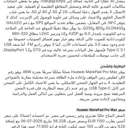
بمعدل 30 إطارًا في الثانية، إضافة إلى 1080p@30fps، وهو ما يغطي احتياجات
مكالمات الفيديو عالية الدقة وتسجيل المقاطع التعليمية أو العملية. على صعيد
الاتصال، لا يقدم الجهاز دعمًا لشبكات 2G أو 3G أو 4G أو 5G، ما يعني غياب
الاتصال الخلوي والاعتماد على وسائل غير خلوية للوصول إلى الإنترنت. كذلك لا
يتوفر NFC. في المقابل، يتضمن نظام تحديد المواقع GPS مع دعم GALILEO
وGLONASS وBDS وQZSS، ما يوفّر تتبعًا دقيقًا للموقع عند الحاجة إلى الملاحة.
يدعم البلوتوث بإصدار 6.0 مع A2DP وLE وترميز L2HC بنطاق 320–960
كيلوبت/ثانية للصوت عالي الدقة، وهو خيار مهم لعشاق الصوتيات خصوصًا مع
عدم وجود منفذ 3.5 ملم لسماعات الأذن. كما لا يتوفر راديو FM. أما منفذ USB
Type‑C 3.1 فيُسهل نقل البيانات بسرعة عالية، ويدعم OTG وDisplayPort 1.2،
إلى جانب موصلات للملحقات لتحسين تجربة الاستخدام.
البطارية والشحن
يوفر Huawei MatePad Pro Max شحنًا سلكيًا سريعًا بقدرة 66W، وهو رقم
كافٍ لتقليص زمن التوقف وإعادة ملء الطاقة بسرعة محسّنة مقارنة بالشواحن
التقليدية. لا يدعم الجهاز الشحن اللاسلكي، ما يعني الاعتماد الكامل على الشحن
عبر كابل USB Type‑C. ورغم عدم ذكر سعة البطارية، فإن قدرة الشحن
المرتفعة تمنح مرونة يومية أفضل لمن يتنقلون بين أماكن العمل والدراسة
ويحتاجون لإعادة شحن سريعة.
سعر Huawei MatePad Pro Max
السعر المتاح حاليًا تقديري وغير رسمي في مصر. تم احتسابه اعتمادًا على سعر
أجنبي يقارب 1150 EUR وبسعر صرف 56.228 بتاريخ 2026-07-06 مع إضافة
20% وتقريب لأقرب 100 جنيه، ليكون الناتج قرابة 77,600 جنيه. هذا الرقم