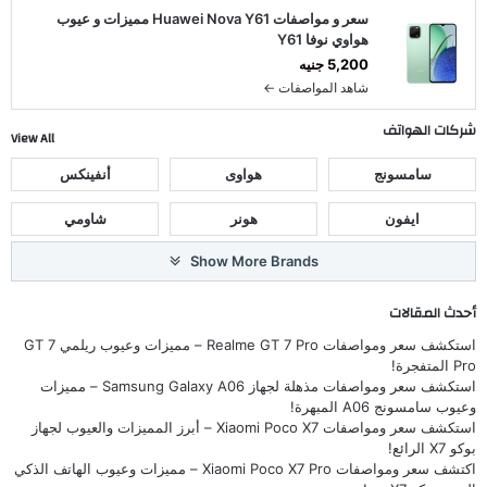
سعر و مواصفات Huawei Nova Y61 مميزات و عيوب
هواوي نوفا Y61
5,200 جنيه
شاهد المواصفات ←
شركات الهواتف
View All
سامسونج
هواوى
أنفينكس
ايفون
هونر
شاومي
Show More Brands
أحدث المقالات
استكشف سعر ومواصفات Realme GT 7 Pro – مميزات وعيوب ريلمي GT 7
Pro المتفجرة!
استكشف سعر ومواصفات مذهلة لجهاز Samsung Galaxy A06 – مميزات
وعيوب سامسونج A06 المبهرة!
استكشف سعر ومواصفات Xiaomi Poco X7 – أبرز المميزات والعيوب لجهاز
بوكو X7 الرائع!
اكتشف سعر ومواصفات Xiaomi Poco X7 Pro – مميزات وعيوب الهاتف الذكي