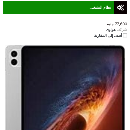
نظام التشغيل
:
77,600 جنيه
شركة:
هواوى
أضف إلى المقارنة