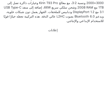
3000×2000 ونسبة 3:2، مع معالج Kirin T93 Pro وخيارات ذاكرة تصل إلى
1TB مع 20GB RAM وشحن سلكي سريع 66W، إضافة إلى منفذ USB Type‑C
3.1 مع DisplayPort 1.2 ودبابيس للملحقات. الجهاز يعمل دون شبكات خلوية،
ويدعم Bluetooth 6.0 بصوت L2HC عالي الدقة. هذه التركيبة تجعله خيارًا قويًا
للاستخدام الإبداعي والإنتاجي.
إعلانات