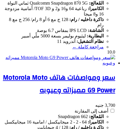
المُعالج:
Qualcomm Snapdragon 870 5G ثماني النواة
الكاميرا:
رباعية 64 و16 و2 و TOF 3D/ أمامية مزدوجة
16 و8 ميجا
ذاكرة داخليه / رام:
128 ج مع 6 أو 8 رام/ 256 ج مع 8
رام
الشاشة:
IPS LCD بمقاس 6.7 بوصة
البطارية:
ليثيوم بوليمر بسعة 5000 ملّي أمبير
نظام التشغيل:
أندرويد 11
مراجعة كاملة ←
10.0
سعر ومواصفات هاتف Motorola Moto
G9 Power مميزاته وعيوبه
3,700 جنيه
أضف إلى المقارنة
المُعالج:
Snapdragon 662
الكاميرا:
64 - 2 - 2 ميجابيكسل / امامية 16 ميجابيكسل
ذاكرة داخليه / رام:
128 / 4 جيجابايت