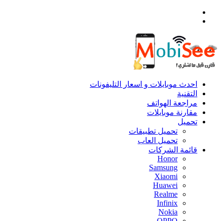
القائمة
بحث
عن
احدث موبايلات و اسعار التليفونات
التقنية
مراجعة الهواتف
مقارنة موبايلات
تحميل
تحميل تطبيقات
تحميل العاب
قائمة الشركات
Honor
Samsung
Xiaomi
Huawei
Realme
Infinix
Nokia
OPPO