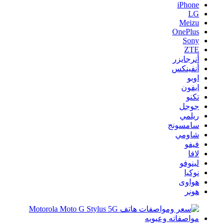
iPhone
LG
Meizu
OnePlus
Sony
ZTE
أنرجايزر
أنفينكس
اوبو
ايفون
تكنو
جوجل
ريلمي
سامسونج
شاومي
فيفو
لافا
لينوفو
نوكيا
هواوى
هونر