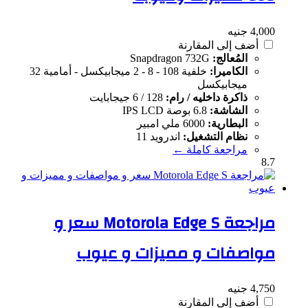
4,000 جنيه
أضف إلى المقارنة
المُعالج:
Snapdragon 732G
الكاميرا:
خلفية 108 - 8 - 2 ميجابيكسل - أمامية 32
ميجابيكسل
ذاكرة داخليه / رام:
128 / 6 جيجابايت
الشاشة:
6.8 بوصة IPS LCD
البطارية:
6000 ملي امبير
نظام التشغيل:
اندرويد 11
مراجعة كاملة ←
8.7
مراجعة Motorola Edge S سعر و
مواصفات و مميزات و عيوب
4,750 جنيه
أضف إلى المقارنة