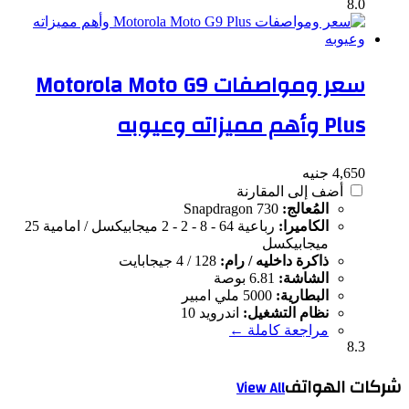
8.0
سعر ومواصفات Motorola Moto G9
Plus وأهم مميزاته وعيوبه
4,650 جنيه
أضف إلى المقارنة
المُعالج:
Snapdragon 730
الكاميرا:
رباعية 64 - 8 - 2 - 2 ميجابيكسل / امامية 25
ميجابيكسل
ذاكرة داخليه / رام:
128 / 4 جيجابايت
الشاشة:
6.81 بوصة
البطارية:
5000 ملي امبير
نظام التشغيل:
اندرويد 10
مراجعة كاملة ←
8.3
شركات الهواتف
View All