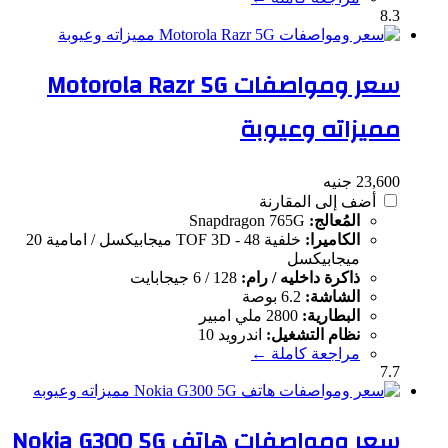
8.3
سعر ومواصفات Motorola Razr 5G
مميزاته وعيوبة
23,600 جنيه
أضف إلى المقارنة
المُعالج:
Snapdragon 765G
الكاميرا:
خلفية 48 - TOF 3D ميجابيكسل / امامية 20
ميجابيكسل
ذاكرة داخليه / رام:
128 / 6 جيجابايت
الشاشة:
6.2 بوصة
البطارية:
2800 ملي امبير
نظام التشغيل:
اندرويد 10
مراجعة كاملة ←
7.7
سعر ومواصفات هاتف Nokia G300 5G