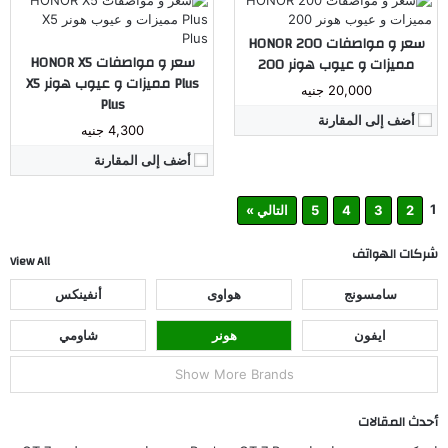
سعر و مواصفات HONOR 200
سعر و مواصفات HONOR X5
مميزات و عيوب هونر 200
Plus مميزات و عيوب هونر X5
20,000 جنيه
Plus
أضف إلى المقارنة
4,300 جنيه
أضف إلى المقارنة
1
2
3
4
5
التالي »
شركات الهواتف
View All
سامسونج
هواوى
أنفينكس
ايفون
هونر
شاومي
Show More Brands
أحدث المقالات