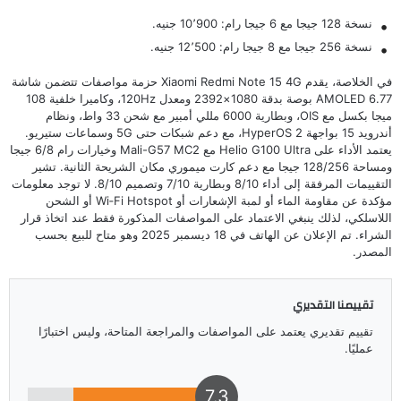
نسخة 128 جيجا مع 6 جيجا رام: 10٬900 جنيه.
نسخة 256 جيجا مع 8 جيجا رام: 12٬500 جنيه.
في الخلاصة، يقدم Xiaomi Redmi Note 15 4G حزمة مواصفات تتضمن شاشة
AMOLED 6.77 بوصة بدقة 1080×2392 ومعدل 120Hz، وكاميرا خلفية 108
ميجا بكسل مع OIS، وبطارية 6000 مللي أمبير مع شحن 33 واط، ونظام
أندرويد 15 بواجهة HyperOS 2، مع دعم شبكات حتى 5G وسماعات ستيريو.
يعتمد الأداء على Helio G100 Ultra مع Mali-G57 MC2 وخيارات رام 6/8 جيجا
ومساحة 128/256 جيجا مع دعم كارت ميموري مكان الشريحة الثانية. تشير
التقييمات المرفقة إلى أداء 8/10 وبطارية 7/10 وتصميم 8/10. لا توجد معلومات
مؤكدة عن مقاومة الماء أو لمبة الإشعارات أو Wi‑Fi Hotspot أو الشحن
اللاسلكي، لذلك ينبغي الاعتماد على المواصفات المذكورة فقط عند اتخاذ قرار
الشراء. تم الإعلان عن الهاتف في 18 ديسمبر 2025 وهو متاح للبيع بحسب
المصدر.
تقييمنا التقديري
تقييم تقديري يعتمد على المواصفات والمراجعة المتاحة، وليس اختبارًا
عمليًا.
7.3