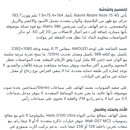
التصميم والشاشة
يأتي Xiaomi Redmi Note 15 4G بأبعاد 164×75.4×7.9 ملم ووزن 183.7
جرام، مع ظهر من البلاستيك وألوان متعددة تشمل الأسود والأخضر والأزرق
والبنفسجي. يدعم الهاتف تركيب شريحتين Nano SIM، مع قوة شبكة موصوفة
بأنها ممتازة، إضافة إلى دعم أجيال الاتصالات من 2G إلى 5G. لم تذكر
المواصفات مقاومة الماء، لذا تظل هذه النقطة غير مؤكدة.
تعتمد الشاشة على لوحة AMOLED بمقاس 6.77 بوصة ودقة 1080×2392
بكسل، مع كثافة 388 بكسل ومعدل تحديث 120Hz، ما يمنح تجربة مرئية سلسة
مع ألوان غنية (حتى 68 مليار لون) وفق الأرقام المعلنة. هذه المواصفات تجعل
المحتوى والتمرير أكثر سلاسة، وتوفر مساحة مشاهدة مريحة للألعاب والفيديو. لا
توجد إشارة إلى طبقة حماية محددة، لذا لا ينبغي افتراض نوع زجاج أو معيار
حماية غير مذكور في البيانات.
على صعيد الصوتيات، يعتمد الهاتف على سماعات Stereo/سماعتين بحدة صوت
موصوفة بأنها عالية، ما يعزز تجربة الوسائط المتعددة. لا يتوفر مدخل سماعات
3.5 مم، كما لا يدعم راديو FM، والعلبة لا تحتوي على سماعات رأس.
الأداء والعتاد والاتصال
يعمل الهاتف بمعالج ثماني النواة Helio G100 Ultra بتكنولوجيا 6 نانو مع معالج
رسوميات Mali-G57 MC2. تتوفر خيارات ذاكرة متعددة: 6 أو 8 جيجا رام، مع
سعات تخزين داخلية 128 أو 256 جيجا بايت. يدعم تركيب كارت ميموري في