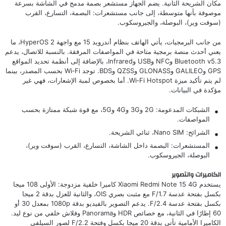
مكان الشريحة الثانية. يضم الجهاز مستشعر بصمة مدمج في الشاشة بسرعة
موصوفة بأنها متوسطة، إلى جانب مستشعرات: البصمة، التسارع، القرب
(سوفت وير)، البوصلة، والجيروسكوب.
من جانب البرمجيات، يأتي الهاتف بنظام أندرويد 15 مع واجهة HyperOS 2، ما
يعني أحدث منصة برمجية متاحة في المواصفات المرفقة. بالنسبة للاتصال، يدعم
Bluetooth v5.3 وNFC وUSB وInfrared، بالإضافة إلى أنظمة تحديد المواقع
GPS وGALILEO وGLONASS وQZSS وBDS. توجد Wi‑Fi بحسب المصدر، بينما
لم يتم تأكيد ميزة Wi‑Fi Hotspot. أما بخصوص لمبة الإشعارات، فهي غير
مؤكدة في البيانات.
الشبكات المدعومة: 2G و3G و4G و5G، مع قوة شبكة ممتازة بحسب
المواصفات.
الشرائح: Nano SIM، ثنائي الشريحة.
المستشعرات: البصمة داخل الشاشة، التسارع، القرب (سوفت وير)،
البوصلة، الجيروسكوب.
الكاميرات والتصوير
يستخدم Xiaomi Redmi Note 15 4G كاميرا خلفية مزدوجة: الأولى 108 ميجا
بكسل بفتحة عدسة F/1.7 مع مثبت بصري OIS، والثانية للعزل بدقة 2 ميجا
بكسل بفتحة عدسة F/2.4. يدعم التصوير بالفيديو بدقة 1080p بمعدل 30 أو
60 إطارًا في الثانية، مع خصائص HDR وPanorama وفلاش خلفي من نوع ليد.
الكاميرا الأمامية تأتي بدقة 20 ميجا بكسل وفتحة F/2.2 لصور السيلفي