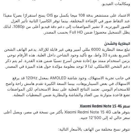
ومكالمات الفيديو.
الاعتماد على مستشعر بدقة 108 ميجا بكسل مع OIS يمنح استقرارًا بصريًا مفيدًا
عند التقاط صور في الإضاءة المختلفة، بينما توفر الكاميرا الثانية تأثير العزل
للصور البورتريه. لا تشير المواصفات إلى دعم دقة فيديو أعلى من 1080p، لذلك
يظل التسجيل محصورًا ضمن Full HD بحسب المصدر.
البطارية والشحن
تبلغ سعة البطارية 6000 مللي أمبير وهي غير قابلة للإزالة. يدعم الهاتف الشحن
السريع بقدرة 33 واط، مع تأكيد وجود الشاحن داخل العلبة. هذه الأرقام توحي
بزمن استخدام ممتد مع إعادة شحن أسرع نسبيًا ضمن هذه القدرة. لم يتم ذكر
دعم الشحن اللاسلكي، لذا لا توجد معلومة مؤكدة حول هذه الميزة في المصدر.
في جانب تجربة الاستهلاك، وجود شاشة AMOLED بمعدل 120Hz قد يرفع
الاستهلاك في بعض السيناريوهات، بينما السعة الكبيرة تقدم هامش راحة واضح
للاستخدام اليومي. تعتمد النتائج الفعلية على نمط الاستخدام، لكن المواصفات
تضع قاعدة متوازنة بين العتاد والشاشة والبطارية ضمن المعطيات المعلنة.
سعر Xiaomi Redmi Note 15 4G
يتوفر هاتف Xiaomi Redmi Note 15 4G بأكثر من نسخة في مصر، ويصل أعلى
سعر حالي له إلى 12٬500 جنيه.
تتوفر نسخ مختلفة من الهاتف بالأسعار التالية: