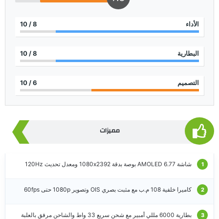
الأداء
8
/ 10
البطارية
8
/ 10
التصميم
6
/ 10
مميزات
شاشة AMOLED 6.77 بوصة بدقة 1080x2392 ومعدل تحديث 120Hz
كاميرا خلفية 108 م.ب مع مثبت بصري OIS وتصوير 1080p حتى 60fps
بطارية 6000 مللي أمبير مع شحن سريع 33 واط والشاحن مرفق بالعلبة