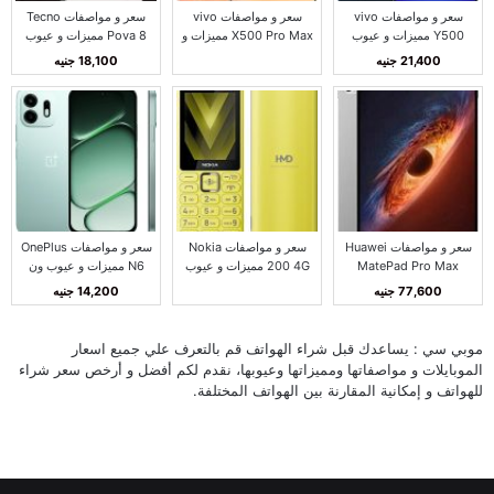
سعر و مواصفات vivo
سعر و مواصفات vivo
سعر و مواصفات Tecno
Y500 مميزات و عيوب
X500 Pro Max مميزات و
Pova 8 مميزات و عيوب
فيفو Y500
عيوب فيفو X500 برو
تكنو بوفا 8
21,400 جنيه
18,100 جنيه
ماكس
سعر و مواصفات Huawei
سعر و مواصفات Nokia
سعر و مواصفات OnePlus
MatePad Pro Max
200 4G مميزات و عيوب
N6 مميزات و عيوب ون
مميزات و عيوب هواوي
نوكيا 200 4G
بلس N6
77,600 جنيه
14,200 جنيه
MatePad Pro Max
موبي سي : يساعدك قبل شراء الهواتف قم بالتعرف علي جميع اسعار
الموبايلات و مواصفاتها ومميزاتها وعيوبها، نقدم لكم أفضل و أرخص سعر شراء
للهواتف و إمكانية المقارنة بين الهواتف المختلفة.