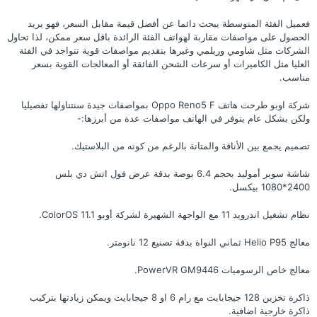
فعميل الفئة المتوسطة يبحث دائما عن أفضل قيمة مقابل السعر،
فهو يريد
الحصول على مواصفات مقاربة لهواتف الفئة الرائدة باقل سعر ممكن، لذا تحاول
الشركات مثل
شاومي
و
ريلمي
وغيرها بتقديم مواصفات قوية تتواجد في الفئة
العليا مثل الكاميرات أو سرعات الشحن الفائقة أو المعالجات القوية بسعر
مناسب.
شركة اوبو طرحت هاتف Oppo Reno5 F بمواصفات جيدة سنتناولها تفصيليا
ولكن بشكل عام يتوفر في الهاتف مواصفات عدة من أبرزها:-
تصميم يجمع بين الأناقة والمتانة بالرغم من كونه من البلاستيك.
شاشة سوبر أموليد بحجم 6.4 بوصة بدقة عرض فول اتش دي بلس
2400*1080 بيكسل.
نظام تشغيل اندرويد 11 مع الواجهة الشهيرة لشركة أوبو ColorOS 11.1.
معالج Helio P95 ثماني النواة بدقة تصنيع 12 نانومتر.
معالج خاص الرسوميات PowerVR GM9446.
ذاكرة تخزين 128 جيجابايت مع رام 6 او 8 جيجابايت ويمكن زيادتها بتركيب
ذاكرة خارجية اضافية.