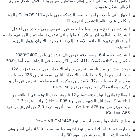
الكاميرا الخلفية تأتي داخل إطار مستطيل مع وجود الفلاش بشكل موازي
للإطار بشكل عمودي.
الجهاز يأتي بأحدث واجهة خاصة بالشركة وهي واجهة ColorOS 11.1 والمبنية
بالكامل على نظام التشغيل اندرويد 11.
الشاشة من نوع سوبر أموليد الغنية عن التعريف وهي واحدة من أفضل
الشاشات بالعالم، ان لم تكن أفضلها والتي تضيف نقطة تميز للهواتف، خاصة
أنها تمتاز توفيرها للطاقة بالإضافة إلى نقاء وجودة الألوان وزوايا الرؤية
المميزة.
الشاشة بحجم 6.4 بوصة بدقة عرض فل اتش دي بلس 2400*1080
بيكسل مع كثافة بكسلات 411 بكسل لكل بوصة في الشاشة مع أبعاد 20:9.
يوجد اصدارين من ناحية التخزين والرام الاصدار الاول بسعة تخزين 128
جيجابايت مع رام 6 جيجا بايت، الاصدار الثاني بسعة تخزين 128 جيجابايت
مع رام 8 جيجابايت وكلا الإصدارين يمكن زيادة مساحة التخزين عن طريق
تركيب بطاقة ذاكرة خارجية من نوع micro sd.
المعالج ثماني النواة بدقة تصنيع 12 نانومتر جيدة التوفير في الطاقة من
إنتاج شركة ميدياتك الشهيرة من نوع Helio P95 ( نواتين بتردد 2.2
جيجاهيرتز من نوع Cortex-A75 – ستة أنوية بتردد 2.0 جيجاهيرتز من نوع
Cortex-A55).
معالج الالعاب والرسوميات من نوع PowerVR GM9446.
بطارية غير قابلة للازالة من نوع ليثيوم بوليمر بسعة 4310 ملي امبير وهي
داعمة للشحن السريع شاحن بقوة 30 وات.