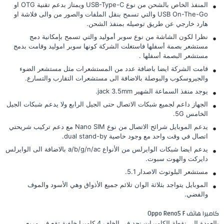
المنفذ الخاص بالشحن من نوع USB-Type-C ويمتاز بدعم تقنية OTG او
USB On-The-Go والتي تسمح بنقل الملفات والصور من والى فلاشة او
هارد خارجي عن طريق توصيله بمنفذ الشحن.
نظرا لكون الشاشة من نوع سوبر أموليد والتي تسمح بإمكانية دمج
مستشعر بصمة أسفلها فاستغلت الشركة كونها سوبر اموليد وقامت بدمج
مستشعر البصمة أسفلها .
قامت الشركة ايضا باضافة عدد من المستشعرات مثل مستشعر الضوء
والجيروسكوب والبوصلة بالاضافة الى مستشعرات التقارب والتسارع.
يوجد منفذ السماعة الشهير jack 3.5mm.
الجهاز داعم لجميع شبكات الاتصال حتى الجيل الرابع ولا يدعم شبكات الجيل
الخامس 5G.
يدعم الموبايل شرائح الاتصال من نوع Nano SIM مع دعم تركيب شريحتي
اتصال في وقت واحد مع وجود خاصية dual stand-by.
يدعم ايضا شبكات الوايرلس من الأنواع a/b/g/n/ac بالاضافة الى الوايرلس
دايركت والهوت سبوت.
مستشعر البلوتوث الاصدار 5.1.
الموبايل يتواجد بثلاثة الوان تلائم جميع الأذواق وهي الأسود والموف
والفضي.
كاميرا هاتف Oppo Reno5 F
بالعودة إلى نقطة الكاميرات نجد في الخلف 4 كاميرا خلفية تقع في مربع