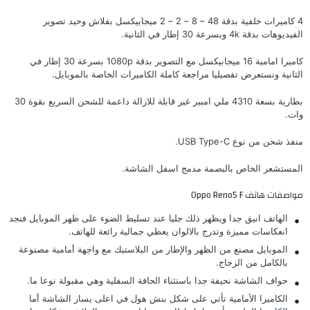
4 كاميرات خلفية بدقة 48 – 8 – 2 – 2 ميجابيكسل بفلاش وحيد تصوير
الفيديوهات بدقة 4k وبسرعة 30 إطار في الثانية.
كاميرا امامية 16 ميجابيكسل مع التصوير بدقة 1080p بسرعة 30 إطار في
الثانية ونستعرض تفصيليا مراجعة كاملة الكاميرات الخاصة بالموبايل.
بطارية بسعة 4310 ملي امبير غير قابلة للازالة داعمة للشحن السريع بقوة 30
وات.
منفذ شحن من نوع USB Type-C.
المستشعر الخاص بالبصمة مدمج اسفل الشاشة.
مواصفات هاتف Oppo Reno5 F
الهاتف انيق جدا ويظهر ذلك جليا عند تسليط الضوء على ظهر الموبايل فنجد
انعكاسات مميزة وتدرج بالالوان يعطي جمالية رائعة للهاتف.
الموبايل مصنع من الظهر والإطار من البلاستيك مع واجهة أمامية مصنوعة
بالكامل من الزجاج.
حواف الشاشة نحيفة جدا باستثناء الحافة السفلية وهي مقبولة نوعا ما.
الكاميرا الأمامية تأتي على شكل بنش هول في اعلى يسار الشاشة أما