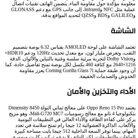
لومة مؤكدة حول مقاومة الماء. يتضمن الهاتف تقنيات اتصال
عملية مثل NFC وInfrared، إلى جانب GPS مع دعم GLONASS
شاشة
تعتمد الشاشة على لوحة AMOLED بقياس 6.32 بوصة بتصميم
الثقب، وتعرض مليار لون، مع معدل تحديث 120Hz ودعم HDR10+
وDolby Vision لتجربة مرئية سلسة وغنية بالتباين والألوان. الدقة
1216×2640 مع كثافة 460 بكسل لكل بوصة تمنح تفاصيل حادة، كما
أن وجود طبقة حماية Corning Gorilla Glass 7i يعزز مقاومة
خدوش والصدمات الخفيفة.
أداء والتخزين والأمان
يعتمد Oppo Reno 15 Pro على معالج ثماني النواة Dimensity 8450
بتكنولوجيا 4 نانو مع معالج رسوميات Mali-G720 MC7، وهو مزيج
ز على كفاءة الطاقة والأداء العالي في التطبيقات اليومية
والألعاب. الذاكرة العشوائية 12 جيجا رام تمنح سلاسة في تعدد
المهام، بينما توفر السعة الداخلية 512 جيجا بايت مساحة كبيرة
ملفات والتطبيقات، لكن الهاتف لا يدعم تركيب كارت ميموري.