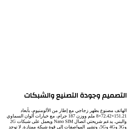
تصميم وجودة التصنيع والشبكات
اتف مصنوع بظهر زجاجي مع إطار من الألومنيوم، بأبعاد
151.21×72.42×8 ملم ووزن 187 جرام، مع خيارات ألوان السماوي
والبني. يدعم شريحتي اتصال Nano SIM ويعمل على شبكات 2G
و3G و4G و5G، وتشير المواصفات إلى قوة شبكة ممتازة. لا توجد