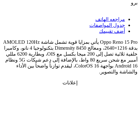
مراجعه الهاتف
جدول المواصفات
أضف تقييمك
Oppo Reno 15 Pro يأتي بمزايا قوية تشمل شاشة AMOLED 120Hz
بدقة 1216×2640، ومعالج Dimensity 8450 بتكنولوجيا 4 نانو، وكاميرا
خلفية ثلاثية تصل إلى 200 ميجا بكسل مع OIS، وبطارية 6200 مللي
أمبير مع شحن سريع 80 واط، بالإضافة إلى دعم شبكات 5G ونظام
Android 16 بواجهة ColorOS 16، ليقدم توازناً واضحاً بين الأداء
لشاشة والتصوير.
إعلانات