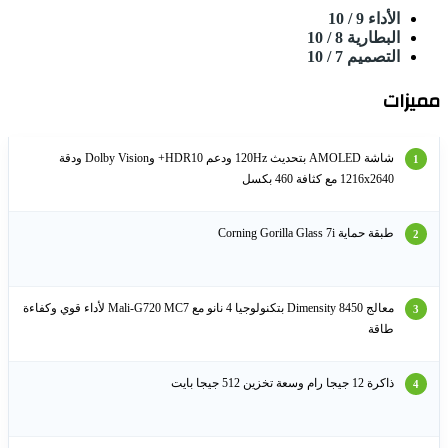
الأداء
9
/ 10
البطارية
8
/ 10
التصميم
7
/ 10
يزات
شاشة AMOLED بتحديث 120Hz ودعم HDR10+ وDolby Vision ودقة
1216x2640 مع كثافة 460 بكسل
طبقة حماية Corning Gorilla Glass 7i
معالج Dimensity 8450 بتكنولوجيا 4 نانو مع Mali-G720 MC7 لأداء قوي وكفاءة
طاقة
ذاكرة 12 جيجا رام وسعة تخزين 512 جيجا بايت