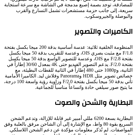
مصادقة، توجد بصمة إصبع مدمجة في الشاشة مع سرعة استجابة
يعة، إلى جانب حزمة مستشعرات تشمل التسارع والقرب
لبوصلة والجيروسكوب.
كاميرات والتصوير
المنظومة الخلفية ثلاثية: عدسة أساسية بدقة 200 ميجا بكسل بفتحة
F/1.8 مع مثبت بصري OIS، وعدسة للتقريب بدقة 50 ميجا بكسل
بفتحة F/2.8 مع OIS، وعدسة للتصوير الواسع بدقة 50 ميجا بكسل
بفتحة F/2.0. يدعم التصوير الفيديو حتى 4K بمعدل 30/60 إطاراً في
الثانية، و1080p حتى 480 إطاراً في الثانية للقطات البطيئة، مع
خصائص تصوير مثل HDR وPanorama وفلاش ليد. الكاميرا الأمامية
تأتي بدقة 50 ميجا بكسل بفتحة F/2.0 وزاوية رؤية واسعة 100 درجة،
يتيح صور سيلفي حادة واتساعاً مناسباً للجماعية.
بطارية والشحن والصوت
البطارية بسعة 6200 مللي أمبير غير قابلة للإزالة، وتدعم الشحن
السريع بقوة 80 واط، مع الإشارة إلى أن الشاحن مرفق بالعلبة وفق
مواصفات. لم تُذكر معلومات مؤكدة عن دعم الشحن اللاسلكي.