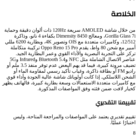
خلاصة
من خلال شاشة AMOLED سريعة 120Hz ذات ألوان دقيقة وحماية
Gorilla Glass 7i، ومعالج Dimensity 8450 بكفاءة 4 نانو، وذاكرة
12/512، وكاميرات متعددة مع OIS وتصوير 4K، وبطارية 6200 مللي
أمبير مع شحن 80 واط، يقدم Oppo Reno 15 Pro تركيبة متكاملة
ز على التجربة البصرية والأداء القوي وعمر البطارية الجيد.
عناصر الاتصال الشاملة مثل NFC وBluetooth 5.4 وInfrared و5G
تضيف مرونة كبيرة، فيما قد يهم البعض عدم توفر منفذ 3.5 ملم أو
راديو FM أو بطاقة ذاكرة، وغياب تأكيد رسمي لمقاومة الماء أو
حن اللاسلكي. إذا كانت أولوياتك شاشة عالية الجودة وأداء قوي
 كاميرات متعددة الاستعمالات وسعة بطارية كبيرة، فالهاتف يظهر
يار لافت ضمن فئته وفق المواصفات المذكورة.
ييمنا التقديري
ييم تقديري يعتمد على المواصفات والمراجعة المتاحة، وليس
بارًا عمليًا.