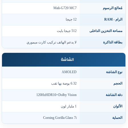
ُعالج الرسوم
Mali-G720 MC7
لرام - RAM
12 جيجا
ساحة التخزين الداخلى
512 جيجا بايت
طاقة الذاكرة
لا يدعم الهاتف تركيب كارت ميموري
الشاشة
وع الشاشة
AMOLED
لحجم
6.32 بوصة بها ثقب
قة الشاشة
120HzHDR10+Dolby Vision
لألوان
1 مليار لون
لحماية
Corning Gorilla Glass 7i