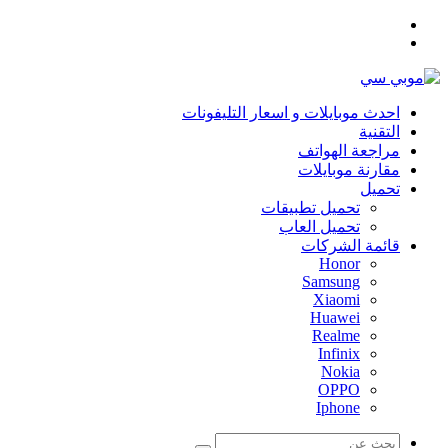
القائمة
بحث
عن
احدث موبايلات و اسعار التليفونات
التقنية
مراجعة الهواتف
مقارنة موبايلات
تحميل
تحميل تطبيقات
تحميل العاب
قائمة الشركات
Honor
Samsung
Xiaomi
Huawei
Realme
Infinix
Nokia
OPPO
Iphone