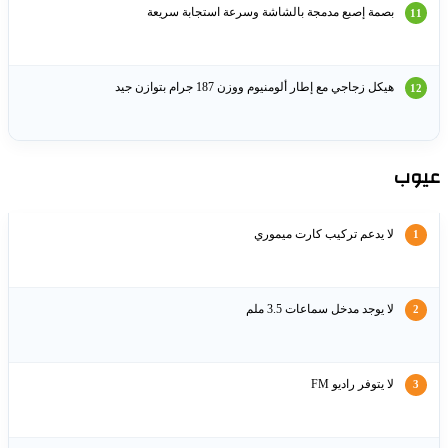
بصمة إصبع مدمجة بالشاشة وسرعة استجابة سريعة
هيكل زجاجي مع إطار ألومنيوم ووزن 187 جرام بتوازن جيد
وب
لا يدعم تركيب كارت ميموري
لا يوجد مدخل سماعات 3.5 ملم
لا يتوفر راديو FM