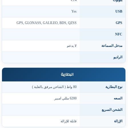
لوتوث
v5.4
Yes
US
GPS, GLONASS, GALILEO, BDS, QZSS
GP
NF
دخل السماعة
لا يدعم
لراديو
البطارية
وع البطارية
80 واط ( الشاحن مرفق بالعلبة )
لسعه
6200 مللي امبير
لشحن السريع
لإزالة
قابلة للإزالة