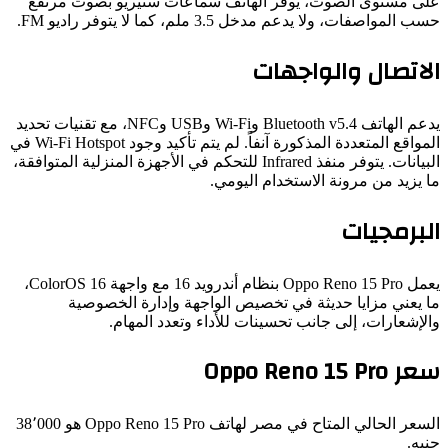
ى مستوى الصوت، يوفر الهاتف سماعات ستيريو بصوت مرتفع
المواصفات، ولا يدعم مدخل 3.5 ملم، كما لا يتوفر راديو FM.
اتصال والواجهات
يدعم الهاتف Bluetooth v5.4 وWi‑Fi وUSB وNFC، مع تقنيات تحديد
المواقع المتعددة المذكورة آنفاً. لم يتم تأكيد وجود Wi‑Fi Hotspot في
البيانات. يتوفر منفذ Infrared للتحكم في الأجهزة المنزلية المتوافقة،
يزيد من مرونة الاستخدام اليومي.
برمجيات
يعمل Oppo Reno 15 Pro بنظام أندرويد 16 مع واجهة ColorOS 16،
 يعني مزايا حديثة في تخصيص الواجهة وإدارة الخصوصية
إشعارات، إلى جانب تحسينات للأداء وتعدد المهام.
Oppo Reno 15 P
السعر الحالي المتاح في مصر لهاتف Oppo Reno 15 Pro هو 38٬000
ه.