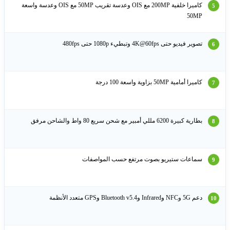
كاميرا خلفية 200MP مع OIS وعدسة تقريب 50MP مع OIS وعدسة واسعة
50MP
تصوير فيديو حتى 4K@60fps وتبطيء 1080p حتى 480fps
كاميرا أمامية 50MP بزاوية واسعة 100 درجة
بطارية كبيرة 6200 مللي أمبير مع شحن سريع 80 واط والشاحن مرفق
سماعات ستيريو بصوت مرتفع حسب المواصفات
دعم 5G وNFC وInfrared وBluetooth v5.4 وGPS متعدد الأنظمة