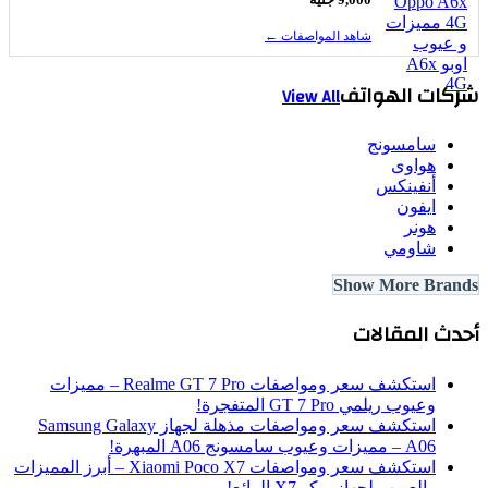
شاهد المواصفات ←
كات الهواتف
View All
سامسونج
هواوى
أنفينكس
ايفون
هونر
شاومي
Show More Bran
دث المقالات
استكشف سعر ومواصفات Realme GT 7 Pro – مميزات
وعيوب ريلمي GT 7 Pro المتفجرة!
استكشف سعر ومواصفات مذهلة لجهاز Samsung Galaxy
A06 – مميزات وعيوب سامسونج A06 المبهرة!
استكشف سعر ومواصفات Xiaomi Poco X7 – أبرز المميزات
والعيوب لجهاز بوكو X7 الرائع!