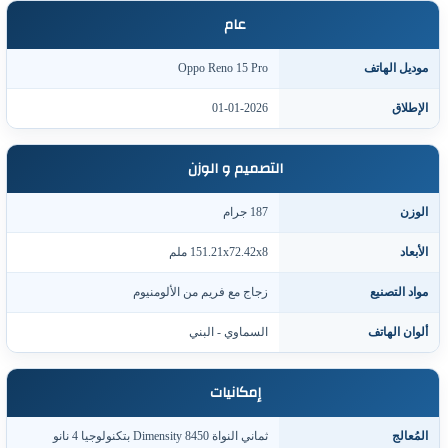
عام
وديل الهاتف
Oppo Reno 15 Pro
لإطلاق
01-01-2026
التصميم و الوزن
لوزن
187 جرام
لأبعاد
151.21x72.42x8 ملم
واد التصنيع
زجاج مع فريم من الألومنيوم
لوان الهاتف
السماوي - البني
إمكانيات
لمُعالج
ثماني النواة Dimensity 8450 بتكنولوجيا 4 نانو