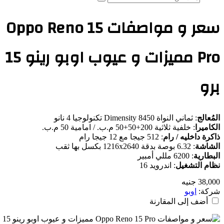
بحث
عن
سعر و مواصفات Oppo Reno 15
Pro مميزات و عيوب اوبو رينو 15
و
ُعالج
:
ثماني النواة Dimensity 8450 تكنولوجيا 4 نانو
اميرا
:
خلفية ثلاثية 200+50+50 م.ب. / امامية 50 م.ب.
رة داخليه / رام
:
512 جيجا مع 12 جيجا رام
شاشة
:
6.32 بوصة بدقة 1216x2640 بكسل بها ثقب
طارية
:
6200 مللي أمبير
ام التشغيل
:
اندرويد 16
38 جنيه
كة:
اوبو
أضف إلى المقارنة