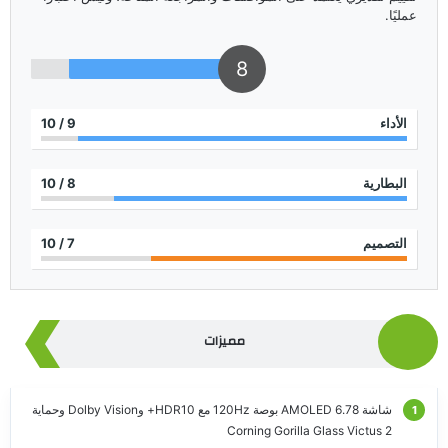
عمليًا.
8
الأداء
9
/ 10
البطارية
8
/ 10
التصميم
7
/ 10
مميزات
شاشة AMOLED 6.78 بوصة 120Hz مع HDR10+ وDolby Vision وحماية
Corning Gorilla Glass Victus 2