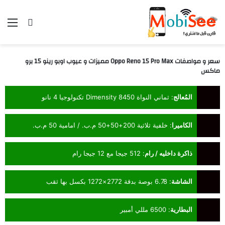
بحث عن
الق
سعر و مواصفات Oppo Reno 15 Pro Max مميزات و عيوب اوبو رينو 15 برو
ماكس
المُعالج
:
ثماني النواة Dimensity 8450 تكنولوجيا 4 نانو
الكاميرا
:
خلفية ثلاثية 200+50+50 م.ب. / امامية 50 م.ب.
ذاكرة داخليه / رام
:
512 جيجا مع 12 جيجا رام
الشاشة
:
6.78 بوصة بدقة 2772×1272 بكسل بها ثقب
البطارية
:
6500 مللي أمبير