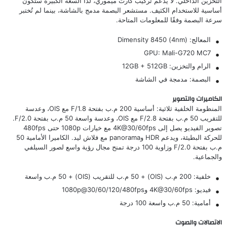
التخزين الداخلي. لا يدعم تركيب كارت ميموري، لذا السعة الكبيرة ستكون
أساسية للاستخدام الكثيف. مستشعر البصمة مدمج بالشاشة، بينما لم تُختبر
سرعة البصمة وفقًا للمعلومات المتاحة.
المعالج: Dimensity 8450 (4nm)
GPU: Mali-G720 MC7
الرام والتخزين: 12GB + 512GB
البصمة: مدمجة في الشاشة
الكاميرات والتصوير
المنظومة الخلفية ثلاثية: أساسية 200 م.ب بفتحة F/1.8 مع OIS، وعدسة
للتقريب 50 م.ب بفتحة F/2.8 مع OIS، وعدسة واسعة 50 م.ب بفتحة F/2.0.
تصوير الفيديو يصل إلى 4K@30/60fps مع خيارات 1080p حتى 480fps
للحركة البطيئة، ويدعم HDR وpanorama مع فلاش ليد. الكاميرا الأمامية 50
م.ب بفتحة F/2.0 وزاوية 100 درجة تمنح مجال رؤية واسع لصور السيلفي
والجماعية.
خلفية: 200 م.ب (OIS) + 50 م.ب للتقريب (OIS) + 50 م.ب واسعة
فيديو: 4K@30/60fps و1080p@30/60/120/480fps
أمامية: 50 م.ب واسعة 100 درجة
الاتصالات والصوت