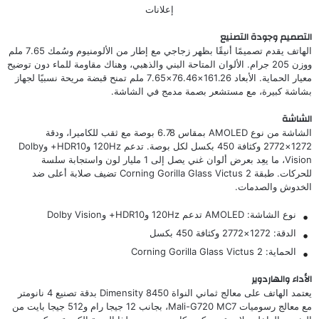
إعلانات
التصميم وجودة التصنيع
الهاتف يقدم تصميمًا أنيقًا بظهر زجاجي مع إطار من الألومنيوم وسُمك 7.65 ملم
ووزن 205 جرام. الألوان المتاحة البني والذهبي، وهناك مقاومة للماء دون توضيح
معيار الحماية. الأبعاد 161.26×76.46×7.65 ملم تمنح قبضة مريحة نسبيًا لجهاز
بشاشة كبيرة، مع مستشعر بصمة مدمج في الشاشة.
الشاشة
الشاشة من نوع AMOLED بمقاس 6.78 بوصة مع ثقب للكاميرا، ودقة
1272×2772 وكثافة 450 بكسل لكل بوصة. تدعم 120Hz وHDR10+ وDolby
Vision، ما يعِد بعرض ألوان غني يصل إلى 1 مليار لون واستجابة سلسة
للحركات. طبقة Corning Gorilla Glass Victus 2 تضيف صلابة أعلى ضد
الخدوش والصدمات.
نوع الشاشة: AMOLED تدعم 120Hz وHDR10+ وDolby Vision
الدقة: 1272×2772 وكثافة 450 بكسل
الحماية: Corning Gorilla Glass Victus 2
الأداء والهاردوير
يعتمد الهاتف على معالج ثماني النواة Dimensity 8450 بدقة تصنيع 4 نانومتر
مع معالج رسوميات Mali-G720 MC7، بجانب 12 جيجا رام و512 جيجا بايت من