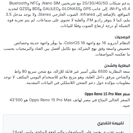
يدعم شبكات 2G/3G/4G/5G مع شريحتين Nano SIM، وNFC وBluetooth
v5.4 وWi‑Fi، إلى جانب GPS وGLONASS وGALILEO وBDS وQZSS لتحديد
المواقع، بالإضافة إلى Infrared. الصوت الخارجي Stereo، ولا يوجد مدخل 3.5
ملم، كما لا يتوفر راديو FM، والعلبة لا تحتوي على سماعات. لم يتم تجربة قوة
الشبكة أو درجة ارتفاع الصوت وفقًا للبيانات.
البرمجيات
النظام أندرويد 16 مع واجهة ColorOS 16، ما يوفّر واجهة حديثة وخصائص
تخصيص واسعة وفق نهج الشركة، مع تكامل أفضل بين العتاد والبرمجيات بحسب
ما تعكسه المواصفات.
البطارية والشحن
سعة البطارية 6500 مللي أمبير غير قابلة للإزالة، مع شحن سريع 80 واط
والشاحن مرفق داخل العلبة، وهو مزيج ملائم للاستخدام اليومي المكثف. لا توجد
معلومات مؤكدة حول دعم الشحن اللاسلكي في البيانات المقدمة.
سعر Oppo Reno 15 Pro Max
السعر الحالي المتاح في مصر لهاتف Oppo Reno 15 Pro Max هو 43٬500
جنيه.
تقييمنا التقديري
تقييم تقديري يعتمد على المواصفات والمراجعة المتاحة، وليس اختبارًا