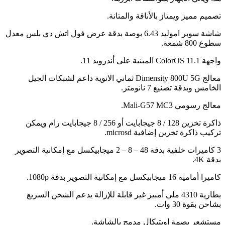
يم مميز ويمتاز بالأناقة والمتانة.
شاشة سوبر اموليد 6.43 بوصة بدقة عرض فول اتش دي بلس معدل
800 شمعة.
Colo المبنية على أندرويد 11.
معالج Dimensity 800U 5G ثماني الانوية داعم لشبكات الجيل
امس وبدقة تصنيع 7 نانومتر.
ج رسومي Mali-G57 MC3.
ذاكرة تخزين 128 / 8 جيجابايت أو 256 / 8 جيجابايت رام ويمكن
يب ذاكرة تخزين إضافية microsd.
3 كاميرات خلفية بدقة 48 – 8 – 2 ميجابيكسل مع إمكانية التصوير
 4K.
امية 16 ميجابيكسل مع إمكانية التصوير بدقة 1080p.
بطارية 4310 ملي أمبير غير قابلة للإزالة يدعم الشحن السريع
ن بقوة 30 وات.
تشعر بصمة اوبتيكال مدمج بالشاشة.