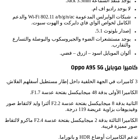
يوجد منفذ السماعة Jack 3.5mm.
لا يوجد راديو اف ام.
شبكات الوايرلس المدعومة Wi-Fi 802.11 a/b/g/n/ac والدعم
الكامل لخواص الواي فاي دايركت و الهوت سبوت.
إصدار بلوتوث 5.1.
يوجد مستشعرات الضوء والجيروسكوب والبوصلة والتسارع
والتقارب.
ألوان الموبايل اسود – ازرق – فضي.
را موبايل Oppo A95 5G
را الأولى بدقة 48 ميجابيكسل بفتحة عدسة F1.7.
الثانية بدقة 8 ميجابيكسل بفتحة عدسة F2.2 ألترا وايد لالتقاط صور
ديوهات بزاوية عريضة 119 درجة.
الكاميرا الثالثة بدقة 2 ميجابيكسل بفتحة عدسة F2.4 ماكرو لالتقاط
ر مميزة قريبة.
 الكاميرات أوضاع HDR و بانوراما.