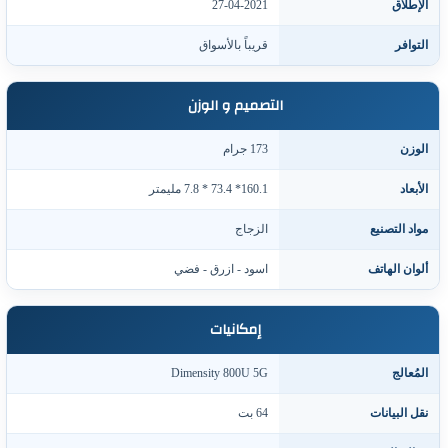
لإطلاق
27-04-2021
لتوافر
قريباً بالأسواق
التصميم و الوزن
لوزن
173 جرام
لأبعاد
160.1* 73.4 * 7.8 مليمتر
واد التصنيع
الزجاج
لوان الهاتف
اسود - ازرق - فضي
إمكانيات
لمُعالج
Dimensity 800U 5G
قل البيانات
64 بت