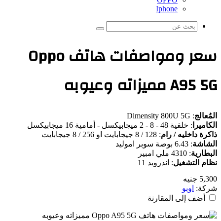
Iphone
بحث
عن
سعر ومواصفات هاتف Oppo
A9 مميزاته وعيوبه
ُعالج
:
Dimensity 800U 5G
اميرا
:
خلفية 48 - 8 - 2 ميجابيكسل - أمامية 16 ميجابيكسل
رة داخليه / رام
:
128 / 8 جيجابايت او 256 / 8 جيجابايت
شاشة
:
6.43 بوصة سوبر اموليد
طارية
:
4310 ملي امبير
ام التشغيل
:
اندرويد 11
5 جنيه
كة:
اوبو
أضف إلى المقارنة