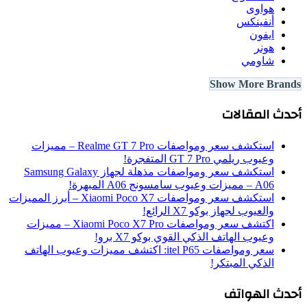
هواوى
أنفينكس
ايفون
هونر
شاومي
Show More Bran
دث المقالات
استكشف سعر ومواصفات Realme GT 7 Pro – مميزات
وعيوب ريلمي GT 7 Pro المتفجرة!
استكشف سعر ومواصفات مذهلة لجهاز Samsung Galaxy
A06 – مميزات وعيوب سامسونج A06 المبهرة!
استكشف سعر ومواصفات Xiaomi Poco X7 – أبرز المميزات
والعيوب لجهاز بوكو X7 الرائع!
اكتشف سعر ومواصفات Xiaomi Poco X7 Pro – مميزات
وعيوب الهاتف الذكي القوي بوكو X7 برو!
سعر ومواصفات itel P65: اكتشف مميزات وعيوب الهاتف
الذكي المبتكر!
دث الهواتف