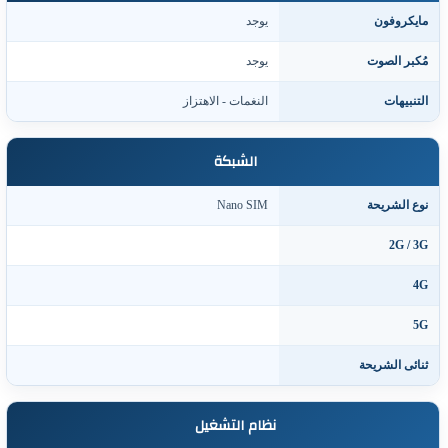
ايكروفون
يوجد
ُكبر الصوت
يوجد
لتنبيهات
النغمات - الاهتزاز
الشبكة
وع الشريحة
Nano SIM
2G / 3
4
5
نائى الشريحة
نظام التشغيل