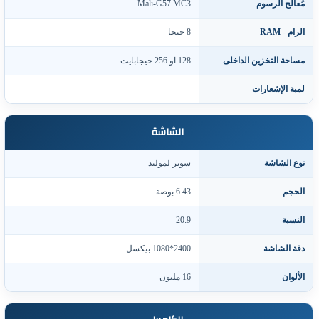
ُعالج الرسوم
Mali-G57 MC3
لرام - RAM
8 جيجا
ساحة التخزين الداخلى
128 او 256 جيجابايت
مبة الإشعارات
الشاشة
وع الشاشة
سوبر لموليد
لحجم
6.43 بوصة
لنسبة
20:9
قة الشاشة
2400*1080 بيكسل
لألوان
16 مليون