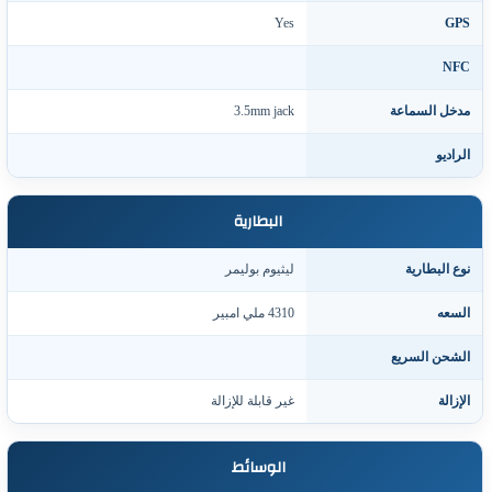
Yes
GP
NF
دخل السماعة
3.5mm jack
لراديو
البطارية
وع البطارية
ليثيوم بوليمر
لسعه
4310 ملي امبير
لشحن السريع
لإزالة
غير قابلة للإزالة
الوسائط