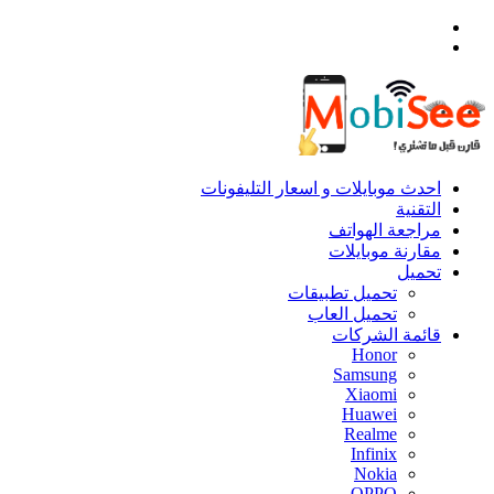
القائمة
بحث
عن
احدث موبايلات و اسعار التليفونات
التقنية
مراجعة الهواتف
مقارنة موبايلات
تحميل
تحميل تطبيقات
تحميل العاب
قائمة الشركات
Honor
Samsung
Xiaomi
Huawei
Realme
Infinix
Nokia
OPPO