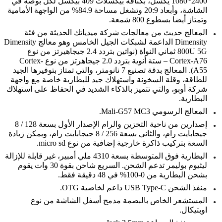
2400*1080 يكسل، بكثافة بيكسلات 409 بيكسل لكل بوصة في
الشاشة، وأبعاد 20:9 وتشغل مساحة 84.9% من الواجهة الأمامية
وتمتاز أيضا بسطوع 800 شمعة.
المعالج حديث من معالجات شركة ميدياتك الحديثة من فئة
Dimensity الداعمة لشبكات الجيل الخامس وهو معالج Dimensity
800U 5G ثماني النواة (نواتين بتردد 2.4 جيجاهيرتز من نوع
Cortex-A76 – ستة أنوية بتردد 2.0 جيجاهرتز من نوع Cortex-
A55). المعالج بدقة تصنيع 7 نانومتر، والتي تمتاز بتوفيرها الجيد
للطاقة، وقلة السخونة واستهلاك جيد للبطارية خاصة مع واجهة
شركة أوبو، والتي تتميز بالذكاء الشديد في الحفاظ على استهلاك
البطارية.
المعالج الرسومي Mali-G57 MC3.
إصدارين من ناحية التخزين والرام الإصدار الأول بسعة 128 / 8
جيجابايت رام، والثاني بسعة 256 / 8 جيجابايت رام، ويمكن زيادة
السعة بتركيب ذاكرة خارجية إضافية من نوع micro sd.
البطارية فوق المتوسطة بسعة 4310 ملي أمبير، غير قابلة للإزالة
ليثيوم بوليمر تدعم الشحن. السريع شاحن بقوة 30 وات يقوم
بشحن البطارية من 0-100% في 48 دقيقة فقط.
منفذ الشحن USB Type-C داعم لخاصية OTG.
المستشعر الخاص بالبصمة مدمج أسفل الشاشة من نوع
اوبتيكال.