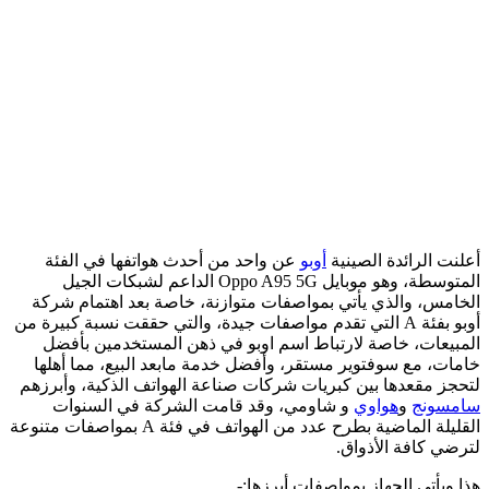
نت الرائدة الصينية
أوبو
عن واحد من أحدث هواتفها في الفئة
المتوسطة، وهو موبايل Oppo A95 5G الداعم لشبكات الجيل
خامس، والذي يأتي بمواصفات متوازنة، خاصة بعد اهتمام شركة
أوبو بفئة A التي تقدم مواصفات جيدة، والتي حققت نسبة كبيرة من
مبيعات، خاصة لارتباط اسم اوبو في ذهن المستخدمين بأفضل
مات، مع سوفتوير مستقر، وأفضل خدمة مابعد البيع، مما أهلها
حجز مقعدها بين كبريات شركات صناعة الهواتف الذكية، وأبرزهم
مسونج
و
هواوي
و شاومي، وقد قامت الشركة في السنوات
القليلة الماضية بطرح عدد من الهواتف في فئة A بمواصفات متنوعة
ضي كافة الأذواق.
 ويأتي الجهاز بمواصفات أبرزها:-