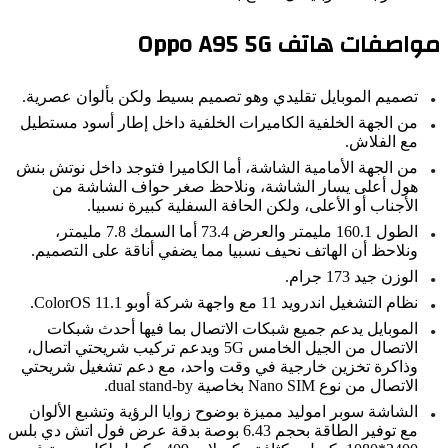
اصفات هاتف Oppo A95 5G
تصميم الموبايل تقليدي وهو تصميم بسيط ولكن بألوان عصرية.
من الجهة الخلفية الكاميرات الخلفية داخل إطار أسود مستطيل
مع الفلاش.
من الجهة الأمامية الشاشة، أما الكاميرا فتوجد داخل نوتش بنش
هول أعلى يسار الشاشة، ونلاحظ صغر حواف الشاشة من
الأجناب أو الأعلى، ولكن الحافة السفلية كبيرة نسبيا.
الطول 160.1 مليمتر والعرض 73.4 أما السمك 7.8 مليمتر،
ونلاحظ أن الهاتف نحيف نسبيا مما يضفي أناقة على التصميم.
الوزن جيد 173 جرام.
نظام التشغيل اندرويد 11 مع واجهة شركة أوبو ColorOS 11.1.
الموبايل يدعم جميع شبكات الاتصال بما فيها أحدث شبكات
الاتصال من الجيل الخامس 5G ويدعم تركيب شريحتي اتصال،
وذاكرة تخزين خارجية في وقت واحد، مع دعم تشغيل شريحتي
الاتصال من نوع Nano SIM بخاصية dual stand-by.
الشاشة سوبر اموليد مميزة بوضوح زوايا الرؤية وتشبع الألوان
مع توفير الطاقة بحجم 6.43 بوصة بدقة عرض فول اتش دي بلس