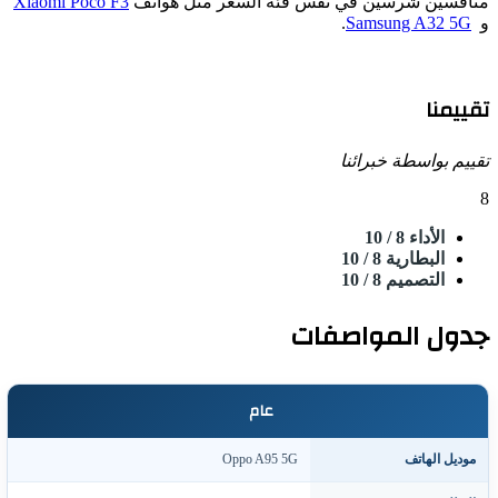
افسين شرسين في نفس فئة السعر مثل هواتف
Xiaomi Poco F3
.
Samsung A32 5G
ييمنا
يم بواسطة خبرائنا
الأداء
8
/ 10
البطارية
8
/ 10
التصميم
8
/ 10
ول المواصفات
عام
وديل الهاتف
Oppo A95 5G