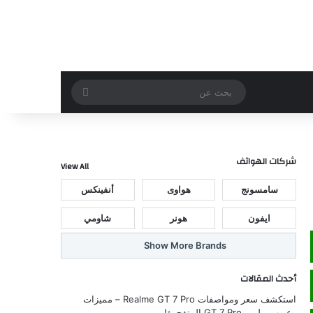
بحث
عن
شركات الهواتف
View All
سامسونج
هواوى
أنفينكس
ايفون
هونر
شاومي
Show More Brands
أحدث المقالات
استكشف سعر ومواصفات Realme GT 7 Pro – مميزات
وعيوب ريلمي GT 7 Pro المتفجرة!