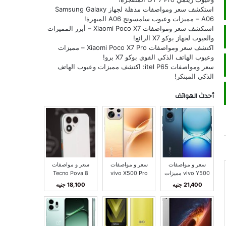
استكشف سعر ومواصفات مذهلة لجهاز Samsung Galaxy
A06 – مميزات وعيوب سامسونج A06 المبهرة!
استكشف سعر ومواصفات Xiaomi Poco X7 – أبرز المميزات
والعيوب لجهاز بوكو X7 الرائع!
اكتشف سعر ومواصفات Xiaomi Poco X7 Pro – مميزات
وعيوب الهاتف الذكي القوي بوكو X7 برو!
سعر ومواصفات itel P65: اكتشف مميزات وعيوب الهاتف
الذكي المبتكر!
أحدث الهواتف
سعر و مواصفات
سعر و مواصفات
سعر و مواصفات
vivo Y500 مميزات
vivo X500 Pro
Tecno Pova 8
و عيوب فيفو Y500
Max مميزات و
مميزات و عيوب تكنو
21,400 جنيه
18,100 جنيه
عيوب فيفو X500
بوفا 8
برو ماكس