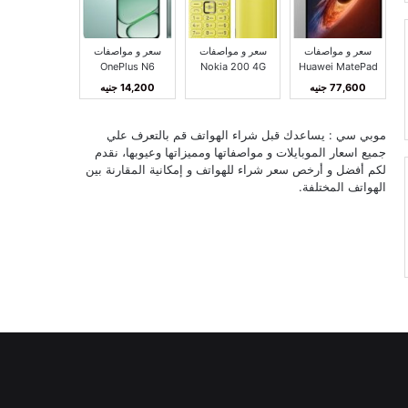
سعر و مواصفات
سعر و مواصفات
سعر و مواصفات
OnePlus N6
Nokia 200 4G
Huawei MatePad
Pro Max مميزات و
مميزات و عيوب
مميزات و عيوب ون
77,600 جنيه
14,200 جنيه
عيوب هواوي
نوكيا 200 4G
بلس N6
MatePad Pro Max
موبي سي : يساعدك قبل شراء الهواتف قم بالتعرف علي
جميع اسعار الموبايلات و مواصفاتها ومميزاتها وعيوبها، نقدم
لكم أفضل و أرخص سعر شراء للهواتف و إمكانية المقارنة بين
الهواتف المختلفة.