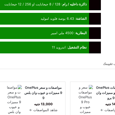
ذاكرة داخليه / رام
:
128 / 8 جيجابايت او 256 / 12 جيجابايت
الشاشة
:
6.43 بوصة فلويد اموليد
البطارية
:
4500 ملي امبير
نظام التشغيل
:
اندرويد 11
تقييمك
سعر و مواصفات OnePlus
مواصفات و سعر OnePlus
وب و مميزات وان
9 مميزات و عيوب وان بلس
9
يه
13,000 جنيه
واصفات ←
شاهد المواصفات ←