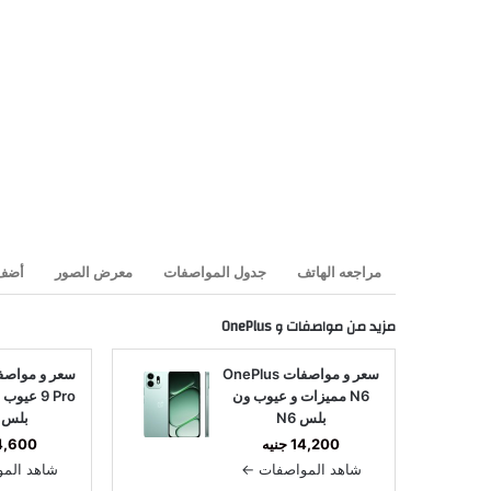
مراجعه الهاتف
جدول المواصفات
معرض الصور
أضف 
مزيد من مواصفات و
OnePlus
سعر و مواصفات OnePlus
N6 مميزات و عيوب ون
9 Pro عي
بلس N6
بلس 9 برو
14,200 جنيه
14,600 جن
شاهد المواصفات ←
شاهد الم