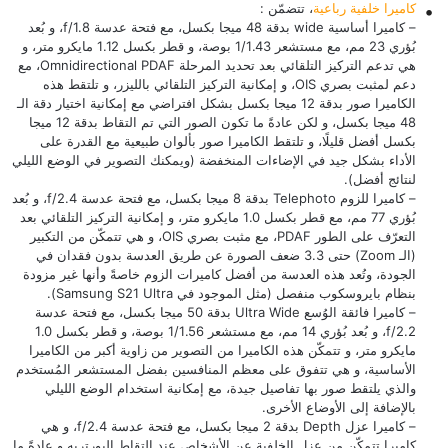
كاميرا خلفية رباعية
، تتضمّن :
– كاميرا أساسية wide بدقة 48 ميجا بكسل، مع فتحة عدسة f/1.8، و بُعد
بُؤري 23 مم، مع مستشعر 1/1.43 بوصة، و قطر بكسل 1.12 مايكرو متر، و
هي تدعم التركيز التلقائي بعد تحديد المرحلة Omnidirectional PDAF، مع
دعم لمثبت بصري OIS، و إمكانية التركيز التلقائي بالليزر، و تلتقط هذه
الكاميرا صور بدقة 12 ميجا بكسل بشكل افتراضي مع إمكانية اختيار دقة الـ
48 ميجا بكسل، و لكن عادةً ما تكون الصور التي تم التقاط بدقة 12 ميجا
بكسل أفضل قليلًا، و تلتقط الكاميرا صور بألوان طبيعية مع القدرة على
الأداء بشكل جيد في الإضاءات المنخفضة (ويمكنك التصوير في الوضع الليلي
لنتائج أفضل).
– كاميرا للزوم Telephoto بدقة 8 ميجا بكسل، مع فتحة عدسة f/2.4، و بُعد
بُؤري 77 مم، مع قطر بكسل 1.0 مايكرو متر، و إمكانية التركيز التلقائي بعد
التعرّف على الطور PDAF، مع مثبت بصري OIS، و هي تتمكّن من التكبير
(الـ Zoom) حتى 3.3 ضعف الصورة عن طريق العدسة بدون فقدان في
الجودة، وتُعد هذه العدسة من أفضل كاميرات الزوم خاصةً وأنها غير مزودة
بنظام بايروسكوب منفصل (مثل الموجود في
Samsung S21 Ultra
).
– كاميرا فائقة الوُسع Ultra Wide بدقة 50 ميجا بكسل، مع فتحة عدسة
f/2.2، و بُعد بُؤري 14 مم، مع مستشعر 1/1.56 بوصة، و قطر بكسل 1.0
مايكرو متر، و تتمكّن هذه الكاميرا من التصوير من زاوية أكبر من الكاميرا
الأساسية، و هي تتفوق على معظم المنافسين بفضل المستشعر المُستخدم
والذي يلتقط صور بها تفاصيل جيدة، مع إمكانية استخدام الوضع الليلي
بالإضافة إلى الأوضاع الأخرى.
– كاميرا عزل Depth بدقة 2 ميجا بكسل، مع فتحة عدسة f/2.4، و هي
كاميرا تتمكّن من عزل الخلفية عن الأشخاص عند التقاط البورتريه و عادةً ما