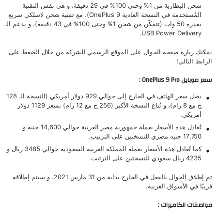
شحن البطارية من 1% وحتى 100% في 29 دقيقة، و هي نفس التقنية
المُستخدمة في النسخة العادية
OnePlus 9
)، مع تقنية شحن لاسلكي سريع
بقدرة 50 وات (تتمكّن من شحن 1% وحتى 100% في 43 دقيقة)، و يدعم الـ
USB Power Delivery.
يمكنك زيارة صفحة الجوال على الموقع الرسمي للشركة من خلال الضغط على
الرابط
التالي!
سعر موبايل OnePlus 9 Pro :
يصل سعر الهاتف في الخارج إلى حوالي 929 دولار أمريكي (النسخة الـ 128
ج مع 8 رام)، و تُباع النسخة الأكبر (256 ج مع 12 رام) بسعر 1129 دولار
أمريكي.
تُعادل هذه الأسعار بعملة جمهورية مصر العربية حوالي 14,600 جنيه و
17,750 جنيه مصري للنسختين على الترتيب.
كما تُعادل هذه الأسعار بعملة المملكة العربية السعودية حوالي 3485 ريال و
4235 ريال سعودي للنسختين على الترتيب.
تم إطلاق الجوال بالفعل في الخارج بداية من 31 مارس 2021، و سيتم إطلاقه
قريبًا في الأسواق العربية.
مواصفات الكاميرات :