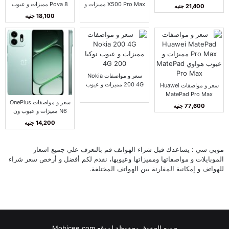
فيفو Y500
X500 Pro Max مميزات و
Pova 8 مميزات و عيوب
21,400 جنيه
عيوب فيفو X500 برو
تكنو بوفا 8
18,100 جنيه
ماكس
سعر و مواصفات Nokia
200 4G مميزات و عيوب
سعر و مواصفات Huawei
نوكيا 200 4G
MatePad Pro Max
سعر و مواصفات OnePlus
مميزات و عيوب هواوي
77,600 جنيه
N6 مميزات و عيوب ون
MatePad Pro Max
بلس N6
14,200 جنيه
موبي سي : يساعدك قبل شراء الهواتف قم بالتعرف علي جميع اسعار
الموبايلات و مواصفاتها ومميزاتها وعيوبها، نقدم لكم أفضل و أرخص سعر شراء
للهواتف و إمكانية المقارنة بين الهواتف المختلفة.
جميع الحقوق محفوظة لموقع Mobicee.com