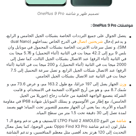
تصميم ظهر و شاشة OnePlus 9 Pro
مواصفات OnePlus 9 Pro :
يتصل الجوال على جميع الترددات الخاصة بشبكات الجيل الخامس و الرابع،
و يدعم إدخال
شريحتين اتصال
في الدرج الخاص بمداخلهم (dual Nano
SIM)، و تصل سرعات الانترنت الخاصة بشبكات المحمول في موبايل وان
بلس 9 برو إلى 42.2 ميجا بت في الثانية (أثناء التحميل) و 5.76 ميجا بت
في الثانية (أثناء الرفع) عند الاتصال بشبكات الجيل الثالث، كما تصل إلى
2000 ميجا بت في الثانية (أثناء التحميل)، و 200 ميجا بت في الثانية (أثناء
الرفع) عند الاتصال شبكات الجيل الرابع، و تصل سرعة التحميل إلى 7.5
جيجا بت في الثانية عند الاتصال بشبكات الجيل الخامس.
وزن
الجهاز يصل إلى 197 جرامًا، مع طول 163.2 مم، و عرض 73.6 مم، و
سُمك 8.7 مم، و هو من أريح الجوالات الضخمة في الاستخدام، و قامت
الشركة بتصنيع الواجهة الخلفية من خامات زجاج (جوريلا من الجيل
الخامس)، مع إطار من الألومنيوم، و يمتلك الموبايل شهادة IP68 في مقاومة
المياه و الأتربة، بما يعني أن الجهاز مصمم للتصوير تحت المياه؛ فهو يصمد
لمدة تصل إلى 30 دقيقة تحت 1.5 متر من سطح المياه.
شاشة
من النوع LTPO Fluid 2 AMOLED كابستيف و هي تدعم وضع الـ 1
مليار لون (تدعم شاشة
Oppo Find X3 Pro
نفس الوضع)، كما يصل معدّل
التحديث إلى 120 هرتز بحد أقصى مثل معظم المنافسين، و تدعم الشاشة