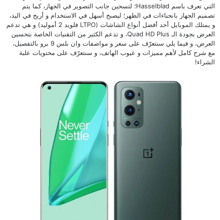
التي تعرف باسم Hasselblad؛ لتسحين جانب التصوير في الجهاز، كما يتم
تصميم الجهاز بانحناءات في الظهر؛ ليصبح أسهل في الاستخدام و أريح في اليد،
و يمتلك الموبايل أحد أفضل أنواع الشاشات (LTPO فلويد 2 أموليد) و هي تدعم
العرض بجودة الـ Quad HD Plus، و تدعم الكثير من التقنيات الخاصة بتحسين
العرض، و فيما يلي سنتعرّف على سعر و مواصفات وان بلس 9 برو بالتفصيل،
مع شرح كامل لأهم مميزات و عيوب الهاتف، و سنتعرّف على محتويات علبة
الشراء!