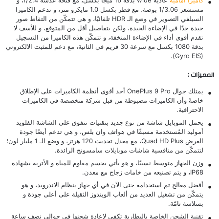
كاميرا أمامية
عادية wide بدقة 16 ميجا بكسل، مع فتحة عدسة f/2.4، و
مستشعر 1/3.06 بوصة، مع قطر بكسل 1.0 مايكرو متر، و تدعم الكاميرا
السيلفي التصوير في وضع الـ HDR تلقائيًا، و هي تتمكّن من التقاط صور
جيدة جدًا في الإضاءة الجيدة، ولكن بتفاصيل أقل من المتوقع، و للأسف لا
تقدم أقوى أداء في الإضاءة المنخفة، و تتمكّن هذه الكاميرا من التسجيل
بدقة 1080 بكسل مع سرعة 30 فريم في الثانية، مع دعم للمثبت الالكتروني
(Gyro EIS).
المميزات :
يمتلك جوال OnePlus 9 Pro أحد أقوى أنظمة الكاميرات على الإطلاق
خاصةً وأن الكاميرات مضبوطة من قبل شركة متخصصة في الكاميرات
الاحترافية.
يحمل الموبايل شاشة من نوع جديد بتقنيات تتفوق على الشاشة الفلويد
أموليد المُستخدمة مسبقًا في هواتف وان بلس، و هي تدعم أيضًا جودة
العرض Quad HD Plus، مع معدل تحديث 120 هرتز، و وضع الـ 1 مليار لون؛
لتتمكّن من منافسية شاشات
موبايلات سامسونج
الرائدة.
وزن الجهاز متوسط نسبيًا، و هو يأتي بجسم مقاوم للمياه و الأتربة بشهادة
IP68، و يتم تصنيعه من خامات زجاج مع معدن.
أفضل معالج تم استخدامه حتى الآن في أي جهاز بنظام الاندرويد، و هو
يتمكّن من تشغيل العديد من ألعاب الويندوز الثقيلة على أعلى جودة و
بسلاسة تامّة.
تقنية الشحن الخاصة بالبطارية تكفي لإعادة شحنها في حوالي نصف ساعة