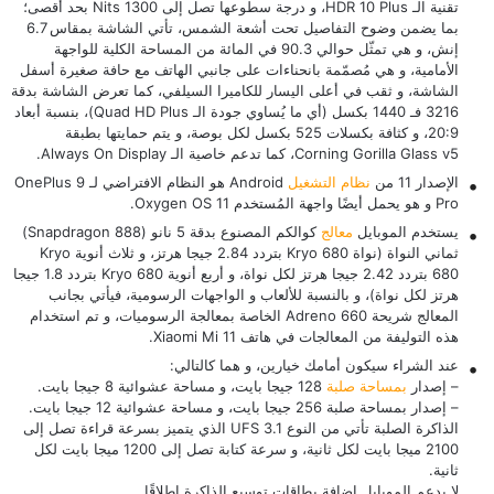
تقنية الـ HDR 10 Plus، و درجة سطوعها تصل إلى 1300 Nits بحد أقصى؛
بما يضمن وضوح التفاصيل تحت أشعة الشمس، تأتي الشاشة بمقاس 6.7
إنش، و هي تمثّل حوالي 90.3 في المائة من المساحة الكلية للواجهة
الأمامية، و هي مُصمّمة بانحناءات على جانبي الهاتف مع حافة صغيرة أسفل
الشاشة، و ثقب في أعلى اليسار للكاميرا السيلفي، كما تعرض الشاشة بدقة
3216 فـ 1440 بكسل (أي ما يُساوي جودة الـ Quad HD Plus)، بنسبة أبعاد
20:9، و كثافة بكسلات 525 بكسل لكل بوصة، و يتم حمايتها بطبقة
Corning Gorilla Glass v5، كما تدعم خاصية الـ Always On Display.
الإصدار 11 من
نظام التشغيل
Android هو النظام الافتراضي لـ OnePlus 9
Pro و هو يحمل أيضًا واجهة المُستخدم Oxygen OS 11.
يستخدم الموبايل
معالج
كوالكم المصنوع بدقة 5 نانو (Snapdragon 888)
ثماني النواة (نواة Kryo 680 بتردد 2.84 جيجا هرتز، و ثلاث أنوية Kryo
680 بتردد 2.42 جيجا هرتز لكل نواة، و أربع أنوية Kryo 680 بتردد 1.8 جيجا
هرتز لكل نواة)، و بالنسبة للألعاب و الواجهات الرسومية، فيأتي بجانب
المعالج شريحة Adreno 660 الخاصة بمعالجة الرسوميات، و تم استخدام
هذه التوليفة من المعالجات في هاتف
Xiaomi Mi 11
.
عند الشراء سيكون أمامك خيارين، و هما كالتالي:
– إصدار
بمساحة صلبة
128 جيجا بايت، و مساحة عشوائية 8 جيجا بايت.
– إصدار بمساحة صلبة 256 جيجا بايت، و مساحة عشوائية 12 جيجا بايت.
الذاكرة الصلبة تأتي من النوع UFS 3.1 الذي يتميز بسرعة قراءة تصل إلى
2100 ميجا بايت لكل ثانية، و سرعة كتابة تصل إلى 1200 ميجا بايت لكل
ثانية.
لا يدعم الموبايل إضافة بطاقات توسيع الذاكرة إطلاقًا.