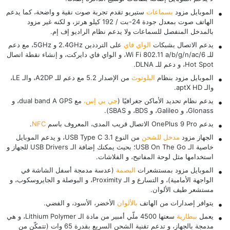
الموبايل مزود
بسماعات
ستيريو تقدم تجربة صوت نقية و واضحة، كما يدعم
الهاتف صوت بمعدل جودة 24-بت / 192 كيلو هرتز، و لكنه غير مزود
بالمدخل المنفصل للسماعات ولا يدعم نظام الراديو إف إم.
يدعم الاتصال بشبكات
الواي فاي
على الترددين 2.4GHz و 5GHz، مع دعم
للـ Wi Fi 802.11 a/b/g/n/ac/6، و الواي فاي دايركت، و إنشاء نقطة اتصال
Hot Spot، و دعم للـ DLNA.
الموبايل مزود بنظام
البلوتوث
من الإصدار 5.2 مع دعم للـ A2DP، والـ LE،
والـ aptX HD.
يدعم نظام تحديد الأماكن جغرافيًا (
جي بي إس،
مع dual band A GPS، و
Glonass، و Galileo، و BDS، و SBAS).
يدعم OnePlus 9 Pro الاتصال قريب المدى، المعروف باسم
NFC
.
الجهاز مزود
مدخل للشحن
من النوع USB Type C 3.1، و يدعم الموبايل
خاصية الـ USB On The Go؛ بحيث يمكنك إضافة الـ USB Drivers للجهاز و
استخدامها مثل لوحة المفاتيح، و الفلاشات.
الموبايل مزود بمستشعرات
البصمة
(عدسة مدمجة أسفل الشاشة في
الواجهة الأمامية)، و التسارع و الـ Proximity، و البوصلة و الجايروسكوب، و
مستشعر طيف الألوان.
يتوافر إصدارات من الهاتف
بالألوان
الأخضر، الأسود، و الفضي.
يعمل
ببطارية
سعتها 4500 ملّي أمبير من مادة الـ Lithium Polymer، و هي
مدمجة بالجهاز، و تدعم تقنية الشحن السريع بقدرة 65 وات (تتمكّن من