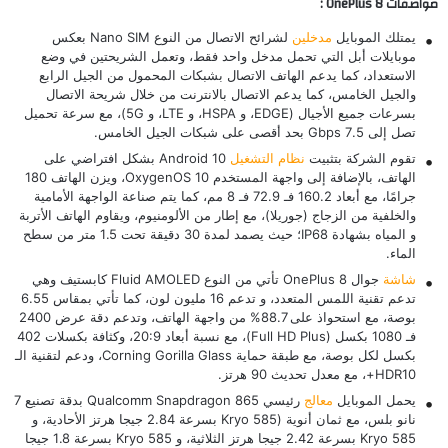
مواصفات OnePlus 8 :
يمتلك الموبايل
مدخلين
لشرائح الاتصال من النوع Nano SIM بعكس
موبايلات أبل
التي تحمل مدخل واحد فقط، وتعمل الشريحتين في وضع
الاستعداد، كما يدعم الهاتف الاتصال بشبكات المحمول من الجيل الرابع
والجيل الخامس، كما يدعم الاتصال بالانترنت من خلال شريحة الاتصال
بسرعات جميع الأجيال (EDGE، و HSPA، و LTE، و 5G)، مع سرعة تحميل
تصل إلى 7.5 Gbps بحد أقصى على شبكات الجيل الخامس.
تقوم الشركة بتثبيت
نظام التشغيل
Android 10 بشكل افتراضي على
الهاتف، بالإضافة إلى واجهة المستخدم OxygenOS 10، ويزن الهاتف 180
جرامًا، مع أبعاد 160.2 فـ 72.9 فـ 8 مم، كما يتم صناعة الواجهة الأمامية
والخلفية من الزجاج (جوريلا)، مع إطار من الألومنيوم، ويقاوم الهاتف الأتربة
و المياه بشهادة IP68؛ حيث يصمد لمدة 30 دقيقة تحت 1.5 متر من سطح
الماء.
شاشة
جوال OnePlus 8 تأتي من النوع Fluid AMOLED كابستيف وهي
تدعم تقنية اللمس المتعدد، و تدعم 16 مليون لون، كما تأتي بمقاس 6.55
بوصة، مع استحواذ على 88.7% من واجهة الهاتف، وتدعم دقة عرض 2400
فـ 1080 بكسل (Full HD Plus)، مع نسبة أبعاد 20:9، وكثافة بكسلات 402
بكسل لكل بوصة، مع طبقة حماية Corning Gorilla Glass، ودعم لتقنية الـ
HDR10+، مع معدل تحديث 90 هرتز.
يحمل الموبايل
معالج
رئيسي Qualcomm Snapdragon 865 بدقة تصنيع 7
نانو بلس، مع ثمان أنوية (Kryo 585 بسرعة 2.84 جيجا هرتز الأحادية، و
Kryo 585 بسرعة 2.42 جيجا هرتز الثلاثية، و Kryo 585 بسرعة 1.8 جيجا