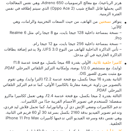
هرتز الرباعية)، مع معالج الرسوميات Adreno 650، وهي نفس المعالجات
التي يحملها قاتل الفلاج شيب (
Oppo Ace 2
) الذي سيتم إطلاقه في نفس
الفترة الزمنية.
يتوافر
نسختين
من الهاتف، من حيث السعات التخزينية والرامات، وهي
كالآتي:
– نسخة بمساحة داخلية 128 جيجا بايت، مع 8 جيجا رام، مثل
Realme 6
.
Pro
– نسخة بمساحة داخلية 256 جيجا بايت، مع 12 جيجا رام.
– تأتي الذاكرة الداخلية للهاتف من النوع UFS 3.0، ولا يدعم إضافة بطاقات
الذاكرة الخارجية في أي مدخل.
كاميرا خلفية ثلاثية،
الأولى بقدرة 48 ميجا بكسل، مع فتحة عدسة f1.8
(وايد)، مع مستشعر 1/2.0 بوصة، وإمكانية التركيز التلقائي المرحلي PDAF،
مع مثبت بصري للصور OIS.
الثانية بقدرة 16 ميجا بكسل، مع فتحة عدسة f2.2 (الترا وايد)، وهي تقوم
بالتصوير من زاوية عريضة مقارنةً بالكاميرا الأولى، كما تدعم التركيز التلقائي
المرحلي PDAF.
الثالثة بقدرة 2 ميجا بكسل، مع فتحة عدسة f2.4، وهي تعمل ككاميرا ماكرو
منفصلة؛ لتُستخدم في تصوير الأجسام القريبة جدًا من الكاميرات.
تدعم الكاميرات وضعي الإتش دي آر، والبانوراما، كما تحمل فلاش ليد فردي،
وتدعم تصوير الفيديو بدقة 2160 بكسل بسرعة 30 أو 60 فريم في الثانية،
وهي نفس دقة وسرعة الفيديو التي تدعمها كاميرات
iPhone 11 Pro Max
الخلفية.