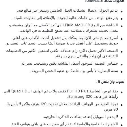
مميزات هاتف OnePlus 8 :
يدعم الجوال الاتصال بشبكات الجيل الخامس وبسعر غير مبالغ فيه.
يتم صُنع الهاتف من خامات عالية الجودة، بالإضافة إلى مقاومته للمياه.
الشاشة من النوع Fluid AMOLED الذي يُعد الأفضل مع ألوان مشبعة، و
معدل تحديث يشعرك بالسلاسة عند تصفح التطبيقات في الهاتف.
أسرع معالج حتى الآن، بما يمكّنك من تشغيل أحدث الألعاب على أعلى
جودة، وستحصل على أفضل تجربة صوتية أيضًا بسبب السماعات الستيريو.
النسخة الأكبر تحمل ذاكرة رام عملاقة، تكفي لتشغيل الكثير من التطبيقات
الثقيلة في آنٍ واحد والتنقل بينهم بسرعة.
حساس البصمة الموجود أسفل الشاشة دقيق ويستجيب بسرعة.
سعة البطارية لا بأس بها، خاصةً مع تقنية الشحن السريعة.
عيوب وان بلس 8 :
دقة عرض الشاشة Full HD Plus فقط، ولا يدعم الهاتف الـ Quad HD التي
رأيناها في هاتف
Samsung S20
.
توجد العديد من الهواتف الرائدة بمعدل تحديث 120 هرتز، ولكن لا بأس بالـ
90 هرتز.
لا يدعم الموبايل إضافة بطاقات الذاكرة الخارجية.
الكاميرات الخلفية والأمامية لا تقدم أي مميزات على باقي هواتف الفئة