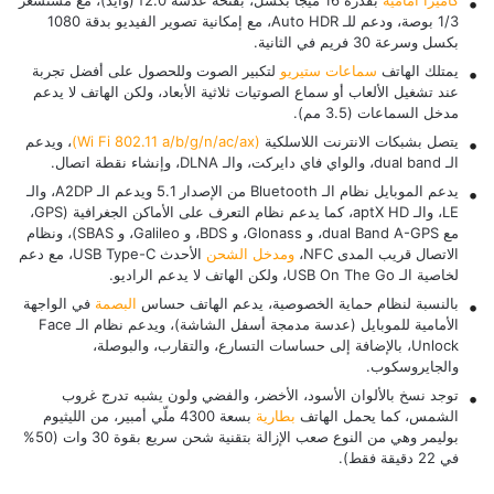
كاميرا أمامية
بقدرة 16 ميجا بكسل، بفتحة عدسة f2.0 (وايد)، مع مستشعر
1/3 بوصة، ودعم للـ Auto HDR، مع إمكانية تصوير الفيديو بدقة 1080
بكسل وسرعة 30 فريم في الثانية.
يمتلك الهاتف
سماعات ستيريو
لتكبير الصوت وللحصول على أفضل تجربة
عند تشغيل الألعاب أو سماع الصوتيات ثلاثية الأبعاد، ولكن الهاتف لا يدعم
مدخل السماعات (3.5 مم).
يتصل بشبكات الانترنت اللاسلكية
(Wi Fi 802.11 a/b/g/n/ac/ax)
، ويدعم
الـ dual band، والواي فاي دايركت، والـ DLNA، وإنشاء نقطة اتصال.
يدعم الموبايل نظام الـ Bluetooth من الإصدار 5.1 ويدعم الـ A2DP، والـ
LE، والـ aptX HD، كما يدعم نظام التعرف على الأماكن الجغرافية (GPS،
مع dual Band A-GPS، و Glonass، و BDS، و Galileo، و SBAS)، ونظام
الاتصال قريب المدى NFC،
ومدخل الشحن
الأحدث USB Type-C، مع دعم
لخاصية الـ USB On The Go، ولكن الهاتف لا يدعم الراديو.
بالنسبة لنظام حماية الخصوصية، يدعم الهاتف حساس
البصمة
في الواجهة
الأمامية للموبايل (عدسة مدمجة أسفل الشاشة)، ويدعم نظام الـ Face
Unlock، بالإضافة إلى حساسات التسارع، والتقارب، والبوصلة،
والجايروسكوب.
توجد نسخ بالألوان الأسود، الأخضر، والفضي ولون يشبه تدرج غروب
الشمس، كما يحمل الهاتف
بطارية
بسعة 4300 ملّي أمبير، من الليثيوم
بوليمر وهي من النوع صعب الإزالة بتقنية شحن سريع بقوة 30 وات (50%
في 22 دقيقة فقط).