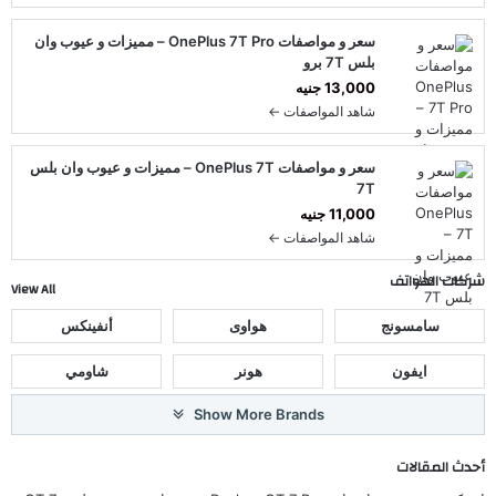
سعر و مواصفات OnePlus 7T Pro – مميزات و عيوب وان
بلس 7T برو
13,000 جنيه
شاهد المواصفات ←
سعر و مواصفات OnePlus 7T – مميزات و عيوب وان بلس
7T
11,000 جنيه
شاهد المواصفات ←
شركات الهواتف
View All
سامسونج
هواوى
أنفينكس
ايفون
هونر
شاومي
Show More Brands
أحدث المقالات