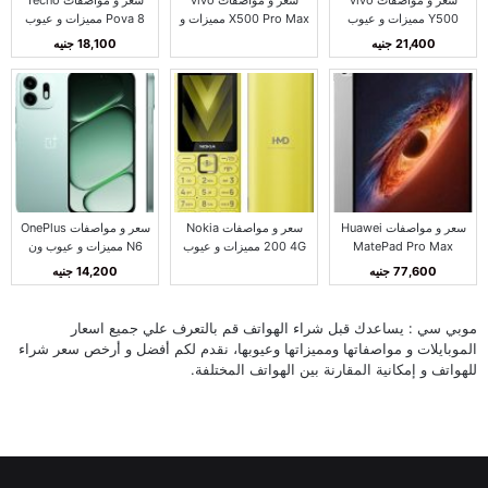
Y500 مميزات و عيوب
X500 Pro Max مميزات و
Pova 8 مميزات و عيوب
فيفو Y500
عيوب فيفو X500 برو
تكنو بوفا 8
21,400 جنيه
18,100 جنيه
ماكس
سعر و مواصفات Huawei
سعر و مواصفات Nokia
سعر و مواصفات OnePlus
MatePad Pro Max
200 4G مميزات و عيوب
N6 مميزات و عيوب ون
مميزات و عيوب هواوي
نوكيا 200 4G
بلس N6
77,600 جنيه
14,200 جنيه
MatePad Pro Max
موبي سي : يساعدك قبل شراء الهواتف قم بالتعرف علي جميع اسعار
الموبايلات و مواصفاتها ومميزاتها وعيوبها، نقدم لكم أفضل و أرخص سعر شراء
للهواتف و إمكانية المقارنة بين الهواتف المختلفة.