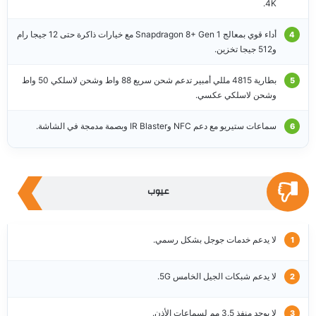
4K.
أداء قوي بمعالج Snapdragon 8+ Gen 1 مع خيارات ذاكرة حتى 12 جيجا رام
و512 جيجا تخزين.
بطارية 4815 مللي أمبير تدعم شحن سريع 88 واط وشحن لاسلكي 50 واط
وشحن لاسلكي عكسي.
سماعات ستيريو مع دعم NFC وIR Blaster وبصمة مدمجة في الشاشة.
عيوب
لا يدعم خدمات جوجل بشكل رسمي.
لا يدعم شبكات الجيل الخامس 5G.
لا يوجد منفذ 3.5 مم لسماعات الأذن.