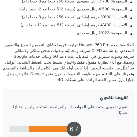
السعودية: 3٬700 ريال سعودي (نسخة 256 جيجا مع 8 جيجا رام).
السعودية: 4٬500 ريال سعودي (نسخة 512 جيجا مع 12 جيجا رام).
الإمارات: 3٬600 درهم إماراتي (نسخة 256 جيجا مع 8 جيجا رام).
الإمارات: 4٬400 درهم إماراتي (نسخة 512 جيجا مع 12 جيجا رام).
السعودية: 2٬023 ريال سعودي.
الخلاصة: يقدم Huawei P60 Pro توليفة قوية لعشّاق التصميم المميز والتصوير
المتقدم، مع شاشة OLED سريعة ومحميّة، وتقنيات شحن سلكي ولاسلكي
سريعة وصوت ستيريو. في المقابل، عدم دعم 5G وغياب خدمات Google
رسميًا، مع أداء بطارية مقبول فقط واختناق بسيط تحت الضغط الشديد، عوامل
قد تُقلّل من جاذبيته للبعض. إذا كانت أولوياتك هي الكاميرات والشاشة والتصميم
وقدرتك على التأقلم مع منظومة التطبيقات بدون متجر Google، فالهاتف يظل
خيارًا بارزًا ضمن الفئة الرائدة على شبكات 4G.
تقييمنا التقديري
تقييم تقديري يعتمد على المواصفات والمراجعة المتاحة، وليس اختبارًا
عمليًا.
6.7