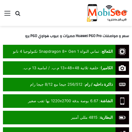
بحث عن
الق
سعر و مواصفات Huawei P60 Pro مميزات و عيوب هواوي P60 برو
المُعالج
:
ثماني النواة Snapdragon 8+ Gen 1 تكنولوجيا 4 نانو
الكاميرا
:
خلفية ثلاثية 48+48+13 م.ب. / امامية 13 م.ب.
ذاكرة داخليه / رام
:
256/512 جيجا مع 8/12 جيجا رام
الشاشة
:
6.67 بوصة بدقة 1220x2700 بها ثقب صغير
البطارية
:
4815 مللي أمبير