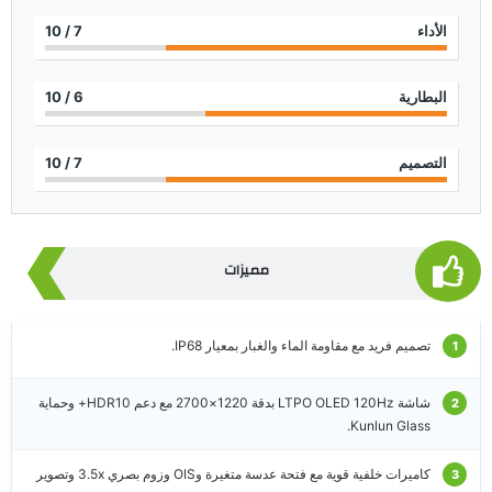
الأداء
7
/ 10
البطارية
6
/ 10
التصميم
7
/ 10
مميزات
تصميم فريد مع مقاومة الماء والغبار بمعيار IP68.
شاشة LTPO OLED 120Hz بدقة 1220×2700 مع دعم HDR10+ وحماية
Kunlun Glass.
كاميرات خلفية قوية مع فتحة عدسة متغيرة وOIS وزوم بصري 3.5x وتصوير