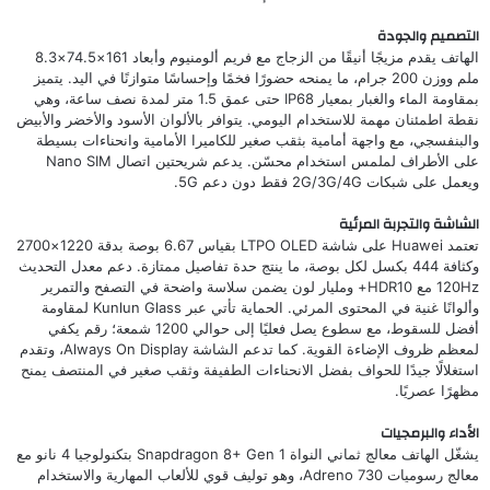
التصميم والجودة
الهاتف يقدم مزيجًا أنيقًا من الزجاج مع فريم ألومنيوم وأبعاد 161×74.5×8.3
ملم ووزن 200 جرام، ما يمنحه حضورًا فخمًا وإحساسًا متوازنًا في اليد. يتميز
بمقاومة الماء والغبار بمعيار IP68 حتى عمق 1.5 متر لمدة نصف ساعة، وهي
نقطة اطمئنان مهمة للاستخدام اليومي. يتوافر بالألوان الأسود والأخضر والأبيض
والبنفسجي، مع واجهة أمامية بثقب صغير للكاميرا الأمامية وانحناءات بسيطة
على الأطراف لملمس استخدام محسّن. يدعم شريحتين اتصال Nano SIM
ويعمل على شبكات 2G/3G/4G فقط دون دعم 5G.
الشاشة والتجربة المرئية
تعتمد Huawei على شاشة LTPO OLED بقياس 6.67 بوصة بدقة 1220×2700
وكثافة 444 بكسل لكل بوصة، ما ينتج حدة تفاصيل ممتازة. دعم معدل التحديث
120Hz مع HDR10+ ومليار لون يضمن سلاسة واضحة في التصفح والتمرير
وألوانًا غنية في المحتوى المرئي. الحماية تأتي عبر Kunlun Glass لمقاومة
أفضل للسقوط، مع سطوع يصل فعليًا إلى حوالي 1200 شمعة؛ رقم يكفي
لمعظم ظروف الإضاءة القوية. كما تدعم الشاشة Always On Display، وتقدم
استغلالًا جيدًا للحواف بفضل الانحناءات الطفيفة وثقب صغير في المنتصف يمنح
مظهرًا عصريًا.
الأداء والبرمجيات
يشغّل الهاتف معالج ثماني النواة Snapdragon 8+ Gen 1 بتكنولوجيا 4 نانو مع
معالج رسوميات Adreno 730، وهو توليف قوي للألعاب المهارية والاستخدام