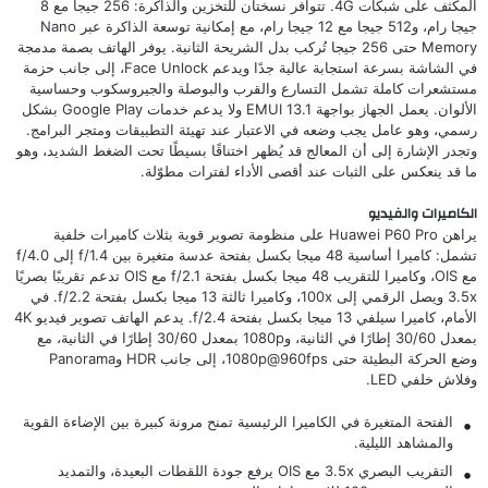
المكثف على شبكات 4G. تتوافر نسختان للتخزين والذاكرة: 256 جيجا مع 8
جيجا رام، و512 جيجا مع 12 جيجا رام، مع إمكانية توسعة الذاكرة عبر Nano
Memory حتى 256 جيجا تُركب بدل الشريحة الثانية. يوفر الهاتف بصمة مدمجة
في الشاشة بسرعة استجابة عالية جدًا ويدعم Face Unlock، إلى جانب حزمة
مستشعرات كاملة تشمل التسارع والقرب والبوصلة والجيروسكوب وحساسية
الألوان. يعمل الجهاز بواجهة EMUI 13.1 ولا يدعم خدمات Google Play بشكل
رسمي، وهو عامل يجب وضعه في الاعتبار عند تهيئة التطبيقات ومتجر البرامج.
وتجدر الإشارة إلى أن المعالج قد يُظهر اختناقًا بسيطًا تحت الضغط الشديد، وهو
ما قد ينعكس على الثبات عند أقصى الأداء لفترات مطوّلة.
الكاميرات والفيديو
يراهن Huawei P60 Pro على منظومة تصوير قوية بثلاث كاميرات خلفية
تشمل: كاميرا أساسية 48 ميجا بكسل بفتحة عدسة متغيرة بين f/1.4 إلى f/4.0
مع OIS، وكاميرا للتقريب 48 ميجا بكسل بفتحة f/2.1 مع OIS تدعم تقريبًا بصريًا
3.5x ويصل الرقمي إلى 100x، وكاميرا ثالثة 13 ميجا بكسل بفتحة f/2.2. في
الأمام، كاميرا سيلفي 13 ميجا بكسل بفتحة f/2.4. يدعم الهاتف تصوير فيديو 4K
بمعدل 30/60 إطارًا في الثانية، و1080p بمعدل 30/60 إطارًا في الثانية، مع
وضع الحركة البطيئة حتى 1080p@960fps، إلى جانب HDR وPanorama
وفلاش خلفي LED.
الفتحة المتغيرة في الكاميرا الرئيسية تمنح مرونة كبيرة بين الإضاءة القوية
والمشاهد الليلية.
التقريب البصري 3.5x مع OIS يرفع جودة اللقطات البعيدة، والتمديد