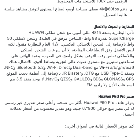
الرقمي حتى 100x للاستخدامات المحدودة.
دعم 4K@60fps يعطي مساحة أوسع لصناع المحتوى لتوثيق مشاهد سلسة
عالية التفصيل.
البطارية والصوت والاتصال
تأتي البطارية بسعة 4815 مللي أمبير، مع شحن سلكي HUAWEI
SuperCharge بقدرة 88 واط (الشاحن مرفق في العلبة)، وشحن لاسلكي 50
واط بالإضافة إلى الشحن اللاسلكي العكسي. الأداء العام للبطارية مقبول لكنه
ليس الأفضل وفق الانطباعات المتاحة، إلا أن سرعات الشحن السلكي
واللاسلكي تقلص وقت التوقف بشكل واضح. في الصوت، يعتمد الهاتف على
سماعتين ستيريو مع مستوى صوت عالي لتجربة وسائط أقوى. للاتصال، هناك
Wi‑Fi a/b/g/n/ac/6 مع Dual-band وWi‑Fi Direct، وBluetooth 5.2، وNFC،
ومنفذ USB Type‑C مع OTG، وIR Blaster، بالإضافة إلى أنظمة تحديد الموقع
GPS وGLONASS وBDS وGALILEO وQZSS وNavIC. لا يوجد منفذ 3.5 مم
لسماعات الأذن ولا راديو FM.
سعر Huawei P60 Pro
يتوفر هاتف Huawei P60 Pro بأكثر من نسخة، وأعلى سعر تقديري غير رسمي
له في مصر يبلغ حوالي 67٬800 جنيه، وهو تقدير محسوب من أسعار بعملات
أجنبية.
كما تتوفر الأسعار التالية في أسواق أخرى: