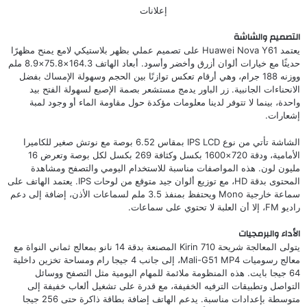
إعلانات
التصميم والشاشة
يعتمد Huawei Nova Y61 على تصميم عملي بظهر بلاستيكي لامع يمنح مظهرًا
حديثًا مع خيارات ألوان أزرق وأخضر وأسود. أبعاد الهاتف 164.3×75.8×8.9 ملم
ووزنه 188 جرام، وهي أرقام تعكس توازنًا بين الحجم وسهولة الإمساك بفضل
الانحناءات الجانبية. زر الباور يدمج مستشعر بصمة الإصبع لسهولة الفتح بيد
واحدة، بينما لا تتوفر لدينا معلومات مؤكدة حول مقاومة الماء أو وجود لمبة
إشعارات.
الشاشة تأتي من نوع IPS LCD بمقاس 6.52 بوصة مع نوتش صغير للكاميرا
الأمامية، ودقة 720×1600 بكسل وكثافة 269 بكسل لكل بوصة وتعرض 16
مليون لون. هذه المواصفات مناسبة للاستخدام اليومي والتصفح ومشاهدة
المحتوى بدقة HD، مع توزيع ألوان جيد متوقع من لوحات IPS. يعتمد الهاتف على
سماعة خارجية Mono ويحتفظ بمنفذ 3.5 ملم لسماعات الأذن، إضافة إلى دعم
راديو FM، إلا أن العلبة لا تحتوي على سماعات.
الأداء والبرمجيات
يتولى المعالجة شريحة Kirin 710 المصنعة بدقة 14 نانو بمعالج ثماني النواة مع
معالج رسوميات Mali-G51 MP4، إلى جانب 4 جيجا رام ومساحة تخزين داخلية
64 جيجا بايت. هذه المنظومة ملائمة للمهام اليومية مثل التصفح ووسائل
التواصل وتطبيقات الترفيه الخفيفة، مع قدرة على تشغيل ألعاب خفيفة إلى
متوسطة بإعدادات مناسبة. يدعم الهاتف إضافة بطاقة ذاكرة حتى 256 جيجا