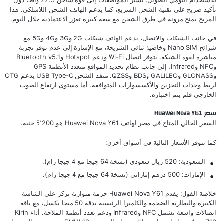
للاستخدام اليومي الطويل. تشير المواصفات إلى قوة شاحن 22.5 واط، دون
تأكيد صريح على تقنية الشحن السريع، كما يدعم الهاتف الشحن اللاسلكي. هذا
المزيج يمنح مرونة في طرق الشحن مع سعة كبيرة تعزز الاعتمادية خلال اليوم.
في جانب الشبكات والاتصال، يدعم الهاتف شبكات 2G و3G و4G و5G مع
شرائح Nano SIM وخاصية ثنائي الشريحة، مع الإشارة إلى عدم توفر تجربة
مباشرة لقوة الشبكة. يتوفر اتصال Wi‑Fi ودعم Hotspot وBluetooth v5.1
وNFC وInfrared، إلى جانب نظام تحديد المواقع متعدد الأنظمة GPS
وGLONASS وGALILEO وBDS وQZSS. منفذ الشحن USB Type‑C يدعم OTG
لربط وحدات التخزين والأكسسوارات المتوافقة. أما مستوى ارتفاع الصوت
الخارجي فلم يتم اختباره.
سعر Huawei Nova Y61
السعر الحالي المتاح في مصر لهاتف Huawei Nova Y61 هو 5٬200 جنيه.
كما تتوفر الأسعار التالية في أسواق أخرى:
السعودية: 520 ريال سعودي (نسخة 64 جيجا مع 4 جيجا رام).
الإمارات: 500 درهم إماراتي (نسخة 64 جيجا مع 4 جيجا رام).
خلاصة القول: يقدم Huawei Nova Y61 حزمة متوازنة تركز على الشاشة
الكبيرة والبطارية الضخمة والكاميرا الرئيسية بدقة 50 ميجا بكسل، مع باقة
اتصالات واسعة تشمل NFC وInfrared ودعم تعدد أنظمة الملاحة. أداء Kirin