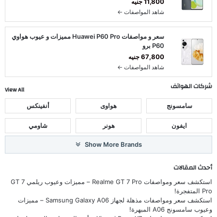
11,800 جنيه
شاهد المواصفات ←
سعر و مواصفات Huawei P60 Pro مميزات و عيوب هواوي
P60 برو
67,800 جنيه
شاهد المواصفات ←
شركات الهواتف
View All
سامسونج
هواوى
أنفينكس
ايفون
هونر
شاومي
Show More Brands
أحدث المقالات
استكشف سعر ومواصفات Realme GT 7 Pro – مميزات وعيوب ريلمي GT 7
Pro المتفجرة!
استكشف سعر ومواصفات مذهلة لجهاز Samsung Galaxy A06 – مميزات
وعيوب سامسونج A06 المبهرة!