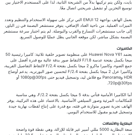
بايت، ولكن يتم تركيبها بدلاً من الشريحة الثانية، لذا على المستخدم الاختيار بين
توسيع التخزين أو تشغيل شريحتي اتصال معًا.
يعمل الهاتف بواجهة EMUI 12 التي تركز على سهولة الاستخدام والتنظيم وتعدد
الميزات العملية. من ناحية العتاد الإضافي، يتوفر مستشعر البصمة في زر الباور،
إلى جانب مستشعرات التسارع والقرب والبوصلة. لم يتم اختبار سرعة مستشعر
البصمة بشكل مباشر، لكن موقعه الجانبي يظل عمليًا للوصول السريع.
الكاميرات
يعتمد Huawei Nova Y61 على منظومة تصوير خلفية ثلاثية: كاميرا رئيسية 50
ميجا بكسل بفتحة عدسة F/1.8 لالتقاط صور بدقة عالية مع قدرة أفضل على
جمع الضوء، وكاميرا ماكرو 2 ميجا بكسل بفتحة F/2.4 لالتقاط التفاصيل القريبة،
وكاميرا عزل 2 ميجا بكسل بفتحة F/2.4 لتحسين صور البورتريه. يدعم أوضاع
HDR وPanorama مع فلاش ليد، وتسجيل فيديو حتى 1080p@30fps أو
720p@30fps.
أما الكاميرا الأمامية فتأتي بدقة 5 ميجا بكسل بفتحة F/2.2، وهي مناسبة
للمكالمات المرئية وصور السيلفي الأساسية. بالاعتماد على هذه التركيبة، يوفر
الهاتف تجربة تصوير متوازنة في فئته، مع قدرة على إنتاج لقطات نهارية جيدة
وتسجيل فيديو مقبول للاستخدام اليومي.
البطارية والاتصالات
سعة البطارية 5000 مللي أمبير غير قابلة للإزالة، وهي نقطة قوة واضحة