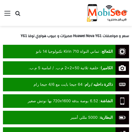
بحث عن
الق
سعر و مواصفات Huawei Nova Y61 مميزات و عيوب هواوي نوفا Y61
المُعالج
:
ثماني النواة Kirin 710 تكنولوجيا 14 نانو
الكاميرا
:
خلفية ثلاثية 50+2+2 م.ب. / امامية 5 م.ب.
ذاكرة داخليه / رام
:
64 جيجا بايت مع 4/6 جيجا رام
الشاشة
:
6.52 بوصة بدقة 720x1600 بها نوتش صغير
البطارية
:
5000 مللي أمبير