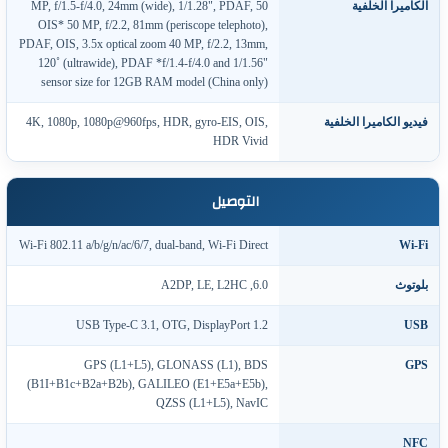
لكاميرا الخلفية
50 MP, f/1.5-f/4.0, 24mm (wide), 1/1.28", PDAF,
OIS* 50 MP, f/2.2, 81mm (periscope telephoto),
PDAF, OIS, 3.5x optical zoom 40 MP, f/2.2, 13mm,
120˚ (ultrawide), PDAF *f/1.4-f/4.0 and 1/1.56"
sensor size for 12GB RAM model (China only)
يديو الكاميرا الخلفية
4K, 1080p, 1080p@960fps, HDR, gyro-EIS, OIS,
HDR Vivid
التوصيل
Wi-Fi 802.11 a/b/g/n/ac/6/7, dual-band, Wi-Fi Direct
Wi-F
لوتوث
6.0, A2DP, LE, L2HC
USB Type-C 3.1, OTG, DisplayPort 1.2
US
GPS (L1+L5), GLONASS (L1), BDS
GP
(B1I+B1c+B2a+B2b), GALILEO (E1+E5a+E5b),
QZSS (L1+L5), NavIC
NF