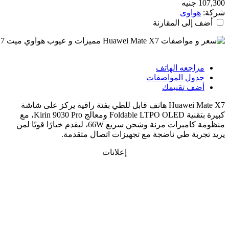
107 جنيه
كة:
هواوى
أضف إلى المقارنة
مراجعه الهاتف
جدول المواصفات
أضف تقييمك
Huawei Mate X7 هاتف قابل للطي بفئة راقية يركز على شاشة
كبيرة بتقنية Foldable LTPO OLED ومعالج Kirin 9030 Pro، مع
منظومة كاميرات مرنة وشحن سريع 66W، ليقدم خيارًا قويًا لمن
يد تجربة طي ناضجة مع تجهيزات اتصال متقدمة.
إعلانات