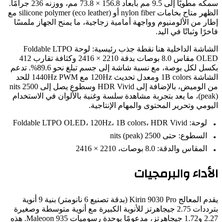
سمكه مطويًا إلى 9.5 مم بأبعاد 156.8 × 73.8 مم، ووزنه 236 جرامًا.
الظهر متاح بخامات nylon fiber أو silicone polymer (eco leather) مع
ر من الألومنيوم وواجهة أمامية زجاجية، ما يمنح الجهاز ملمسًا
رًا وثباتًا في اليد.
الشاشة الداخلية هنا نقطة جذب رئيسية: لوحة Foldable LTPO
OLED مقاس 8.0 بوصات بدقة 2210 × 2416 وكثافة تقارب 412
بكسل لكل بوصة، مع نسبة شاشة إلى جسم تبلغ نحو 89.6%. تدعم
الشاشة 1B colors ومعدل تحديث 120Hz مع 1440Hz PWM للحد
من الوميض، بالإضافة إلى HDR Vivid وسطوع يصل إلى 2500 nits
(peak)، ما يعد بتجربة مشاهدة سلسة وغنية بالألوان في الاستخدام
ومي وتحرير المحتوى والمهام الإنتاجية.
لوحة: Foldable LTPO OLED، 120Hz، 1B colors، HDR Vivid
السطوع: حتى 2500 nits (peak)
المقاس والدقة: 8.0 بوصات، 2210 × 2416
أداء والبرمجيات
يقدم المعالج Kirin 9030 Pro (بدقة تصنيع 6 نانومتر) بنية 9 أنوية
بترددات 2.75 جيجاهرتز للأنوية الكبيرة مع أنوية متوسطة وصغيرة
2.27 و1.72 جيجاهرتز، مدعومًا بوحدة رسوميات Maleoon 935. هذه