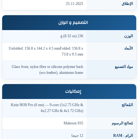
لإطلاق
25-11-2025
التصميم و الوزن
لوزن
236 g (8.32 oz)
لأبعاد
Unfolded: 156.8 x 144.2 x 4.5 mmFolded: 156.8 x
73.8 x 9.5 mm
واد التصنيع
Glass front, nylon fiber or silicone polymer back
(eco leather), aluminum frame
إمكانيات
لمُعالج
Kirin 9030 Pro (6 nm) — 9-core (1x2.75 GHz &
4x2.27 GHz & 4x1.72 GHz)
ُعالج الرسوم
Maleoon 935
لرام - RAM
12 جيجا