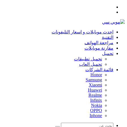
القائمة
بحث
عن
احدث موبايلات و اسعار التليفونات
التقنية
مراجعة الهواتف
مقارنة موبايلات
تحميل
تحميل تطبيقات
تحميل العاب
قائمة الشركات
Honor
Samsung
Xiaomi
Huawei
Realme
Infinix
Nokia
OPPO
Iphone