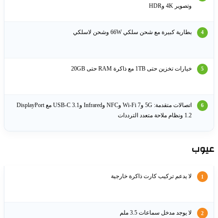
وتصوير 4K وHDR
بطارية كبيرة مع شحن سلكي 66W وشحن لاسلكي
خيارات تخزين حتى 1TB مع ذاكرة RAM حتى 20GB
اتصالات متقدمة: 5G وWi‑Fi 7 وNFC وInfrared وUSB‑C 3.1 مع DisplayPort
1.2 ونظام ملاحة متعدد الترددات
وب
لا يدعم تركيب كارت ذاكرة خارجية
لا يوجد مدخل سماعات 3.5 ملم