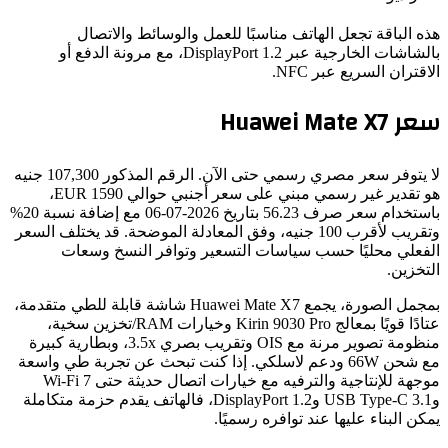
 الباقة تجعل الهاتف مناسبًا للعمل والوسائط والاتصال
بالشاشات الخارجية عبر DisplayPort 1.2، مع مرونة الدفع أو
قتران السريع عبر NFC.
Huawei Mate X
لا يتوفر سعر مصري رسمي حتى الآن. الرقم المذكور 107,300 جنيه
هو تقدير غير رسمي مبني على سعر أجنبي حوالي 1590 EUR،
باستخدام سعر صرف 56.23 بتاريخ 2026-07-06 مع إضافة نسبة 20%
وتقريب لأقرب 100 جنيه، وفق المعادلة الموضحة. قد يختلف السعر
فعلي محليًا حسب سياسات التسعير وتوافر النسخ وسعات
خزين.
بمجمل الصورة، يجمع Huawei Mate X7 شاشة قابلة للطي متقدمة،
عتادًا قويًا بمعالج Kirin 9030 Pro وخيارات RAM/تخزين سخية،
منظومة تصوير مرنة مع OIS وتقريب بصري 3.5x، وبطارية كبيرة
مع شحن 66W ودعم لاسلكي. إذا كنت تبحث عن تجربة طي واسعة
موجهة للإنتاجية والترفيه مع خيارات اتصال حديثة حتى Wi‑Fi 7
وUSB Type‑C 3.1 وDisplayPort 1.2، فالهاتف يقدم حزمة متكاملة
ن البناء عليها عند توافره رسميًا.