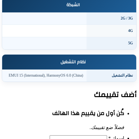
الشبكة
2G / 3
4
5
نظام التشغيل
ظام التشغيل
EMUI 15 (International), HarmonyOS 6.0 (China)
ف تقييمك
كُن أول من يقييم هذا الهاتف
فضلاً ضع تقييمك.
إسمك
*