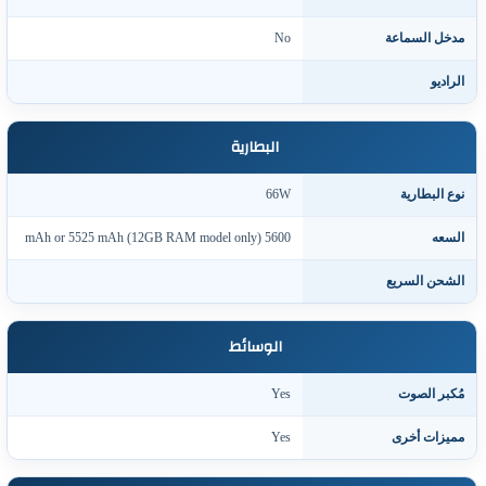
دخل السماعة
No
لراديو
البطارية
وع البطارية
66W
لسعه
5600 mAh or 5525 mAh (12GB RAM model only)
لشحن السريع
الوسائط
ُكبر الصوت
Yes
ميزات أخرى
Yes