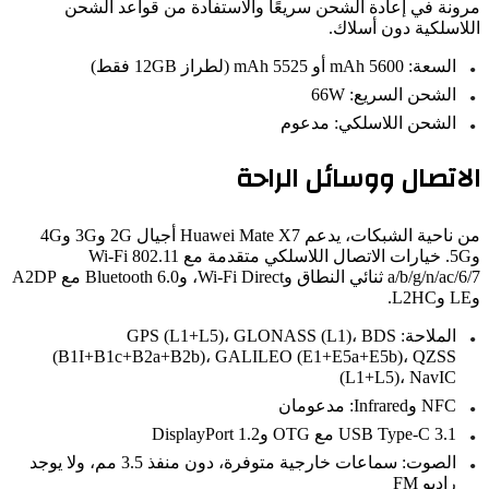
ونة في إعادة الشحن سريعًا والاستفادة من قواعد الشحن
اسلكية دون أسلاك.
السعة: 5600 mAh أو 5525 mAh (لطراز 12GB فقط)
الشحن السريع: 66W
الشحن اللاسلكي: مدعوم
اتصال ووسائل الراحة
من ناحية الشبكات، يدعم Huawei Mate X7 أجيال 2G و3G و4G
و5G. خيارات الاتصال اللاسلكي متقدمة مع Wi‑Fi 802.11
a/b/g/n/ac/6/7 ثنائي النطاق وWi‑Fi Direct، وBluetooth 6.0 مع A2DP
الملاحة: GPS (L1+L5)، GLONASS (L1)، BDS
(B1I+B1c+B2a+B2b)، GALILEO (E1+E5a+E5b)، QZSS
(L1+L5)، NavIC
NFC وInfrared: مدعومان
USB Type‑C 3.1 مع OTG وDisplayPort 1.2
الصوت: سماعات خارجية متوفرة، دون منفذ 3.5 مم، ولا يوجد
راديو FM