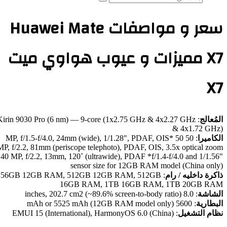
بحث
عن
سعر و مواصفات Huawei Mate
X7 مميزات و عيوب هواوي ميت
X
ُعالج
:
Kirin 9030 Pro (6 nm) — 9-core (1x2.75 GHz & 4x2.27 GHz
& 4x1.72 GH
اميرا
:
50 MP, f/1.5-f/4.0, 24mm (wide), 1/1.28", PDAF, OIS* 50
MP, f/2.2, 81mm (periscope telephoto), PDAF, OIS, 3.5x optical z
40 MP, f/2.2, 13mm, 120˚ (ultrawide), PDAF *f/1.4-f/4.0 and 1/1.
sensor size for 12GB RAM model (China onl
رة داخليه / رام
:
256GB 12GB RAM, 512GB 12GB RAM, 512GB
16GB RAM, 1TB 16GB RAM, 1TB 20GB R
شاشة
:
8.0 inches, 202.7 cm2 (~89.6% screen-to-body ratio)
طارية
:
5600 mAh or 5525 mAh (12GB RAM model only)
ام التشغيل
:
EMUI 15 (International), HarmonyOS 6.0 (China)