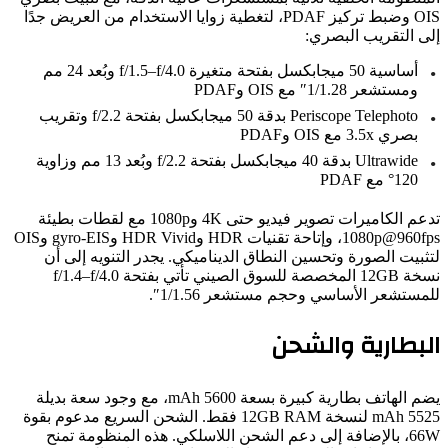
OIS وضبط تركيز PDAF، لتغطية زوايا الاستخدام من العريض جدًا
ى التقريب البصري:
أساسية 50 ميجابكسل بفتحة متغيرة f/1.5–f/4.0 وبُعد 24 مم
ومستشعر 1/1.28″ مع OIS وPDAF
Periscope Telephoto بدقة 50 ميجابكسل بفتحة f/2.2 وتقريب
بصري 3.5x مع OIS وPDAF
Ultrawide بدقة 40 ميجابكسل بفتحة f/2.2 وبُعد 13 مم وزاوية
120° مع PDAF
تدعم الكاميرات تصوير فيديو حتى 4K و1080p مع لقطات بطيئة
1080p@960fps، وإتاحة تقنيات HDR وHDR Vivid وgyro-EIS وOIS
بيت الصورة وتحسين النطاق الديناميكي. يجدر التنويه إلى أن
نسخة 12GB المخصصة للسوق الصيني تأتي بفتحة f/1.4–f/4.0
ستشعر الأساسي وحجم مستشعر 1/1.56″.
بطارية والشحن
يضم الهاتف بطارية كبيرة بسعة 5600 mAh، مع وجود سعة بديلة
5525 mAh لنسخة 12GB RAM فقط. الشحن السريع مدعوم بقوة
66W، بالإضافة إلى دعم الشحن اللاسلكي. هذه المنظومة تمنح