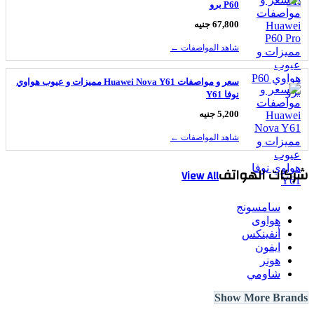
P60 برو
67,800 جنيه
شاهد المواصفات ←
سعر و مواصفات Huawei Nova Y61 مميزات و عيوب هواوي
نوفا Y61
5,200 جنيه
شاهد المواصفات ←
كات الهواتف
View All
سامسونج
هواوى
أنفينكس
ايفون
هونر
شاومي
Show More Bran