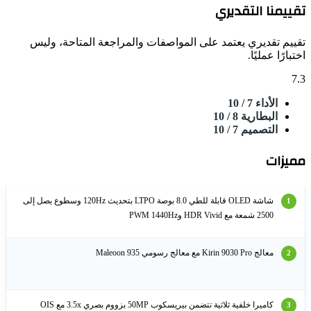
ييمنا التقديري
ييم تقديري يعتمد على المواصفات والمراجعة المتاحة، وليس
بارًا عمليًا.
الأداء
7
/ 10
البطارية
8
/ 10
التصميم
7
/ 10
يزات
شاشة OLED قابلة للطي 8.0 بوصة LTPO بتحديث 120Hz وسطوع يصل إلى
2500 شمعة مع HDR Vivid وPWM 1440Hz
معالج Kirin 9030 Pro مع معالج رسومي Maleoon 935
كاميرا خلفية ثلاثية تتضمن بيريسكوب 50MP بزووم بصري 3.5x مع OIS