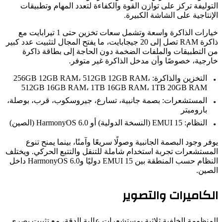
وليفة تركز على توازن القوة والكفاءة لتعدد المهام وتطبيقات
نتاجية على الشاشة الكبيرة.
خيارات الذاكرة واسعة وتشمل سعات تخزين حتى 1 تيرابايت مع
ذاكرة RAM تصل إلى 20 جيجابايت، ما يفتح المجال لتثبيت عدد كبير
 التطبيقات والملفات الضخمة دون الحاجة إلى بطاقة ذاكرة
رجية، خصوصًا وأن مدخل الذاكرة غير متوفر.
التخزين والذاكرة: 256GB 12GB RAM، 512GB 12GB RAM،
512GB 16GB RAM، 1TB 16GB RAM، 1TB 20GB RAM
المستشعرات: بصمة جانبية، تسارع، جيروسكوب، قرب، بوصلة،
باروميتر
النظام: EMUI 15 (النسخة الدولية) أو HarmonyOS 6.0 (الصين)
ر وجود البصمة الجانبية وصولًا سريعًا وآمنًا، بينما يمنح تنوع
مستشعرات تجربة استخدام شاملة للتنقل والتتبع الحركي. ويختلف
النظام حسب المنطقة بين EMUI 15 دوليًا وHarmonyOS 6.0 داخل
صين.
كاميرات والتصوير
منظومة الخلفية ثلاثية بمستشعرات عالية الدقة، مع تثبيت بصري