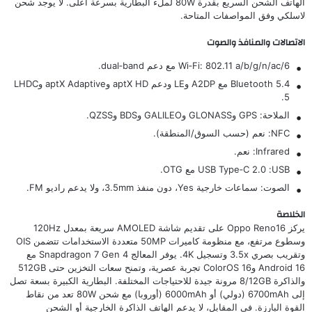
الهاتف الشحن السريع بقدرة 80W لملء البطارية بسرعة أعلى. لا يوجد شحن
لاسلكي وفق المواصفات المتاحة.
الاتصالات والمنافذ والصوت
Wi‑Fi: ‎802.11 a/b/g/n/ac/6‎ مع دعم dual‑band.
Bluetooth 5.4 مع A2DP وLE ودعم aptX HD وaptX Adaptive وLHDC
5.
الملاحة: GPS وGLONASS وGALILEO وBDS وQZSS.
NFC: نعم (حسب السوق/المنطقة).
Infrared: نعم.
USB: ‏USB Type‑C 2.0 مع OTG.
الصوت: سماعات خارجية Yes، دون منفذ 3.5mm، ولا يدعم راديو FM.
الخلاصة
يركز Oppo Reno16 على تقديم شاشة AMOLED سريعة بمعدل 120Hz
وسطوع مرتفع، مع منظومة كاميرات 50MP متعددة الاستخدامات تتضمن OIS
وتقريب بصري 3.5x وتسجيل 4K. يوفر المعالج Snapdragon 7 Gen 4 مع
Android 16 وColorOS 16 تجربة عصرية، وتمنح سعات التخزين حتى 512GB
والذاكرة 8/12GB مرونة جيدة للاحتياجات المختلفة. البطارية الكبيرة بسعة تصل
إلى 6700mAh (دولي) أو 6000mAh (أوروبا) مع شحن 80W تعد من نقاط
القوة البارزة. في المقابل، لا يدعم الهاتف الذاكرة الخارجية أو الشحن