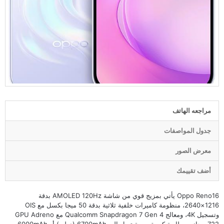
مراجعه الهاتف
جدول المواصفات
معرض الصور
أضف تقييمك
Oppo Reno16 يأتي بمزيج قوي من شاشة AMOLED 120Hz بدقة
1216×2640، منظومة كاميرات خلفية ثلاثية بدقة 50 ميجا بكسل مع OIS
وتسجيل 4K، ومعالج Qualcomm Snapdragon 7 Gen 4 مع GPU Adreno
722، بجانب بطارية كبيرة بسعة تصل إلى 6700mAh (دولي) أو 6000mAh