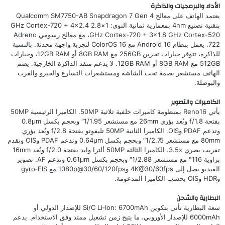
الأداء والبرمجيات والذاكرة
يعتمد الهاتف على معالج Qualcomm SM7750-AB Snapdragon 7 Gen 4
بتقنية تصنيع 4nm بمعمارية ثمانية النوى: 1×2.8 GHz Cortex-720 + 4×2.4
GHz Cortex-720 + 3×1.8 GHz Cortex-520، مع معالج رسومي Adreno
722. يعمل بنظام Android 16 مع ColorOS 16 لتجربة واجهة محدثة. بالنسبة
للذاكرة، تتوفر خيارات تخزين 256GB مع 8GB RAM أو 12GB RAM، وخيارات
512GB مع 8GB RAM أو 12GB RAM. لا يدعم منفذ الذاكرة الخارجية. يضم
الهاتف مستشعر بصمة تحت الشاشة ومستشعرات التسارع والجيرو والقرب
والبوصلة.
الكاميرات والتصوير
يأتي Reno16 بمنظومة كاميرات خلفية ثلاثية 50MP. الكاميرا الرئيسية 50MP
بفتحة f/1.8 وبُعد بؤري 26mm مع مستشعر 1/1.95″ وبحجم بكسل 0.8µm
وتدعم PDAF وOIS. الكاميرا الثانية 50MP تليفوتو بفتحة f/2.8 وبُعد بؤري
80mm مع مستشعر 1/2.75″ وبحجم بكسل 0.64µm وتدعم PDAF وOIS وتقدم
تقريب بصري 3.5x. الكاميرا الثالثة 50MP ألترا وايد بفتحة f/2.0 وبُعد 16mm
بزاوية 116° مع مستشعر 1/2.88″ وبحجم بكسل 0.61µm وتدعم AF. تصوير
الفيديو يصل إلى 4K@30/60fps و1080p@30/60/120fps مع gyro‑EIS
وHDR وOIS بحسب الكاميرا المدعومة.
البطارية والشحن
سعة البطارية تأتي بتكوين Si/C Li‑Ion: 6700mAh للإصدار الدولي أو
6000mAh للإصدار الأوروبي، ما يتيح زمن تشغيل ممتد وفق الاستخدام. يدعم