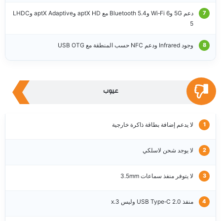
دعم 5G وWi‑Fi 6 وBluetooth 5.4 مع aptX HD وaptX Adaptive وLHDC
5
وجود Infrared ودعم NFC حسب المنطقة مع USB OTG
عيوب
لا يدعم إضافة بطاقة ذاكرة خارجية
لا يوجد شحن لاسلكي
لا يتوفر منفذ سماعات 3.5mm
منفذ USB Type‑C 2.0 وليس 3.x