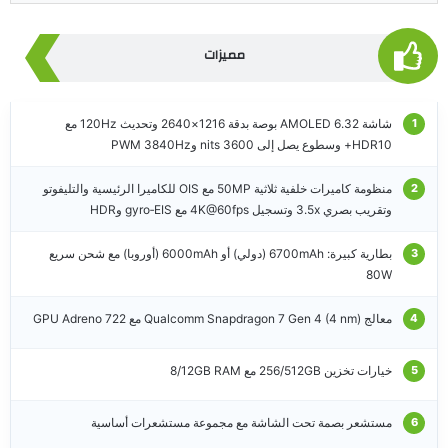
مميزات
شاشة AMOLED 6.32 بوصة بدقة 1216×2640 وتحديث 120Hz مع
HDR10+ وسطوع يصل إلى 3600 nits وPWM 3840Hz
منظومة كاميرات خلفية ثلاثية 50MP مع OIS للكاميرا الرئيسية والتليفوتو
وتقريب بصري 3.5x وتسجيل 4K@60fps مع gyro‑EIS وHDR
بطارية كبيرة: 6700mAh (دولي) أو 6000mAh (أوروبا) مع شحن سريع
80W
معالج Qualcomm Snapdragon 7 Gen 4 (4 nm) مع GPU Adreno 722
خيارات تخزين 256/512GB مع 8/12GB RAM
مستشعر بصمة تحت الشاشة مع مجموعة مستشعرات أساسية