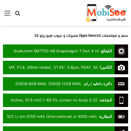
بحث عن
الق
سعر و مواصفات Oppo Reno16 مميزات و عيوب اوبو رينو 16
المُعالج
:
Qualcomm SM7750-AB Snapdragon 7 Gen 4 (4
nm) — Octa-core (1x2.8 GHz Cortex-720 & 4x2.4 GHz
Cortex-720 & 3x1.8 GHz Cortex-520)
الكاميرا
:
50 MP, f/1.8, 26mm (wide), 1/1.95", 0.8µm, PDAF,
OIS 50 MP, f/2.8, 80mm (telephoto), 1/2.75", 0.64µm,
PDAF, OIS, 3.5x optical zoom 50 MP, f/2.0, 16mm, 116˚
ذاكرة داخليه / رام
:
256GB 8GB RAM, 256GB 12GB RAM,
(ultrawide), 1/2.88", 0.61µm, AF
512GB 8GB RAM, 512GB 12GB RAM
الشاشة
:
6.32 inches, 97.9 cm2 (~89.5% screen-to-body
ratio)
البطارية
:
Si/C Li-Ion 6700 mAh (International) or 6000 mAh
(Europe)