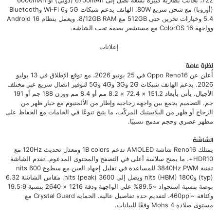
(أوروبا) مع شحن سريع 80W. الهاتف يدعم شبكات 5G وWi‑Fi 6 وBluetooth
5.4 وخيارات تخزين حتى 512GB مع 8/12GB RAM، ويعمل بنظام Android 16
وواجهة ColorOS 16 مع مستشعر بصمة تحت الشاشة.
إعلانات
نظرة عامة
أُعلن عن Oppo Reno16 في 25 يونيو 2026، مع توقع الإطلاق في 13 يوليو
2026. يدعم الهاتف شبكات 2G و3G و4G و5G لتوفير اتصال سريع عبر مختلف
الأجيال. يأتي بأبعاد 151.2 × 72.4 × 8.2 مم أو 8.4 مم ووزن 188 جم أو 191
جم. التصميم يجمع بين واجهة زجاجية وإطار من الألمنيوم مع خيار ظهر من
الزجاج أو ظهر من البلاستيك المركّب، ما يتيح تنوعًا في الخامات مع الحفاظ على
مظهر عصري وحجم مدمج نسبيًا.
الشاشة
يمتلك Reno16 شاشة AMOLED تدعم 1B colors ومعدل تحديث 120Hz مع
HDR10+، ما يمنح سلاسة أعلى في التصفح والمحتوى المدعوم. تقدم الشاشة
تقنية 3840Hz PWM للمساعدة في تقليل إجهاد العين مع سطوع 600 nits
(typ) و1800 nits (HBM) ويصل إلى 3600 nits (peak). مقاس الشاشة 6.32
بوصة بنسبة استحواذ ~89.5% على الواجهة ودقة 1216 × 2640 بنسبة 19.5:9
وكثافة ~460ppi، لتقديم حدة تفاصيل عالية. الحماية Crystal Guard مع
مستوى صلادة Mohs 4 وفقًا للبيانات.