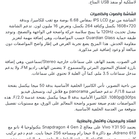
لاسلكية أو منفذ USB المتاح.
الشاشة والصوت والكاميرات
الشاشة من نوع IPS LCD بمقاس 6.68 بوصة مع ثقب للكاميرا، وبدقة
720×1608 بكسل وكثافة 264 بكسل، وتعرض 16 مليون لون. تدعم الشاشة
معدل تحديث 120Hz ما يمنح سلاسة حركة واضحة في الواجهة والتصفح. وتوجد
طبقة حماية Guardian Glass حسب المواصفات، وهي إضافة مهمة لتعزيز
مقاومة الخدش. هذا المزيج يضع تجربة العرض في إطار واضح المواصفات دون
مبالغة أو وعود إضافية غير مذكورة.
في الصوت، يعتمد الهاتف على سماعات خارجية Stereo/سماعتين، وهي إضافة
بارزة لعشاق المحتوى المرئي والمسموع. لا يتضمن الهاتف راديو FM، ولا يدعم
مدخل سماعات 3.5 ملم، كما أن العلبة لا تحتوي على سماعات.
من ناحية التصوير، تأتي الكاميرا الخلفية الأساسية بدقة 50 ميجا بيكسل بفتحة
عدسة F/1.8، تدعم خصائص panorama مع فلاش ليد، وتسجيل فيديو
1080p@30fps. الكاميرا الأمامية بدقة 8 ميجا بيكسل بفتحة عدسة F/2.0. هذه
المواصفات تقدم صيغة تصوير واضحة المعالم على الورق، مع مستويات تفصيل
متوقعة من العدسة الخلفية الأساسية.
العتاد والبرمجيات والاتصال والبطارية
يعتمد Vivo Y31 5G على معالج Snapdragon 4 Gen 2 بتكنولوجيا 4 نانو مع
Adreno 613، مع ذاكرة 8 جيجا رام ومساحة 256 جيجا بايت. عدم دعم تركيب
كارت ميموري يعني الاكتفاء بالمساحة الداخلية المتاحة. يوفر الهاتف مستشعر