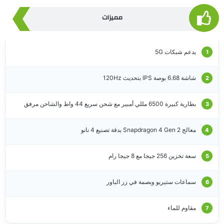
مميزات
يدعم شبكات 5G
شاشة 6.68 بوصة IPS بتحديث 120Hz
بطارية كبيرة 6500 مللي أمبير مع شحن سريع 44 واط والشاحن مرفق
معالج Snapdragon 4 Gen 2 بدقة تصنيع 4 نانو
سعة تخزين 256 جيجا مع 8 جيجا رام
سماعات ستيريو وبصمة في زر الباور
مقاوم للماء