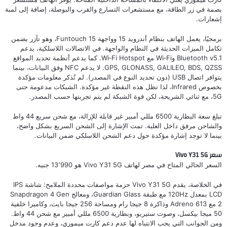
بصمة في زر الطاقة، مع مستشعرات التسارع والقرب والبوصلة، إضافة إلى لمبة
إشعارات.
برمجيًا، يعمل الهاتف بنظام أندرويد 15 وواجهة Funtouch 15، وهو تآزر يضمن
تكامل الميزات الحديثة في النظام والواجهة. في الاتصالات اللاسلكية، يدعم
Bluetooth v5.1 وWi‑Fi مع Wi‑Fi Hotspot. كما يدعم أنظمة تحديد المواقع
GPS, GLONASS, GALILEO, BDS, QZSS. لا يدعم NFC وفق البيانات، بينما
يتوافر اتصال USB (دون تحديد النوع في المصدر). لم تُذكر معلومات مؤكدة
بخصوص Infrared، لذا تظل هذه النقطة غير مؤكدة. الشبكات مدعومة حتى
5G، مع ثنائي الشريحة، لكن قوة الشبكة لم يتم تجربتها حسب المصدر.
تبلغ سعة البطارية 6500 مللي أمبير غير قابلة للإزالة، مع شحن سريع 44 واط
والشاحن مرفق داخل العلبة. تمت الإشارة إلى الشحن السريع بشكل واضح،
بينما لا توجد إشارة مؤكدة حول دعم الشحن اللاسلكي ضمن البيانات.
سعر Vivo Y31 5G
السعر الحالي المتاح في مصر لهاتف Vivo Y31 5G هو 13٬990 جنيه.
في الخلاصة، يقدم Vivo Y31 5G حزمة مواصفات محددة الملامح: شاشة IPS
LCD بمعدل 120Hz مع طبقة Guardian Glass، ومعالج Snapdragon 4 Gen
2 مع Adreno 613 وذاكرة 8 جيجا رام ومساحة 256 جيجا بايت، وكاميرا خلفية
50 ميجا بيكسل، وصوت ستيريو، وبطارية 6500 مللي أمبير مع شحن 44 واط.
ومن الجوانب التي يجب الانتباه لها عدم دعم كارت ميموري، وعدم وجود مدخل