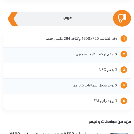
عيوب
دقة الشاشة 720×1608 وكثافة 264 بكسل فقط
لا يدعم تركيب كارت ميموري
لا يدعم NFC
لا يوجد مدخل سماعات 3.5 مم
لا يوجد راديو FM
مزيد من مواصفات و
فيفو
سعر و مواصفات vivo Y500 مميزات و عيوب فيفو Y500