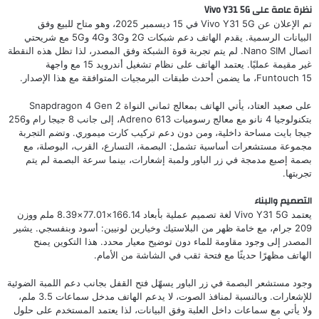
نظرة عامة على Vivo Y31 5G
تم الإعلان عن Vivo Y31 5G في 15 ديسمبر 2025، وهو متاح للبيع وفق
البيانات الرسمية. يقدم الهاتف دعم شبكات 2G و3G و4G و5G مع شريحتي
اتصال Nano SIM. لم يتم تجربة قوة الشبكة وفق المصدر، لذا تظل هذه النقطة
غير مقيمة عمليًا. يعتمد الهاتف على نظام تشغيل أندرويد 15 مع واجهة
Funtouch 15، ما يضمن أحدث طبقات البرمجيات المتوافقة مع هذا الإصدار.
على صعيد العتاد، يأتي الهاتف بمعالج ثماني النواة Snapdragon 4 Gen 2
بتكنولوجيا 4 نانو مع معالج رسوميات Adreno 613، إلى جانب 8 جيجا رام و256
جيجا بايت مساحة داخلية، ومن دون دعم تركيب كارت ميموري. وتضم التجربة
مجموعة مستشعرات أساسية تشمل: البصمة، التسارع، القرب، البوصلة، مع
بصمة إصبع مدمجة في زر الباور ولمبة إشعارات، بينما سرعة البصمة لم يتم
تجربتها.
التصميم والبناء
يعتمد Vivo Y31 5G لغة تصميم عملية بأبعاد 166.14×77.01×8.39 ملم ووزن
209 جرام، مع خامة ظهر من البلاستيك وخيارين لونيين: أسود وبنفسجي. يشير
المصدر إلى وجود مقاومة للماء دون توضيح معيار محدد. هذا التكوين يمنح
الهاتف مظهرًا حديثًا مع فتحة ثقب في الشاشة من الأمام.
وجود مستشعر البصمة في زر الباور يسهّل فتح القفل بجانب دعم اللمبة الضوئية
للإشعارات. وبالنسبة لمنافذ الصوت، لا يدعم الهاتف مدخل سماعات 3.5 ملم،
ولا يأتي مع سماعات داخل العلبة وفق البيانات، لذا يعتمد المستخدم على حلول