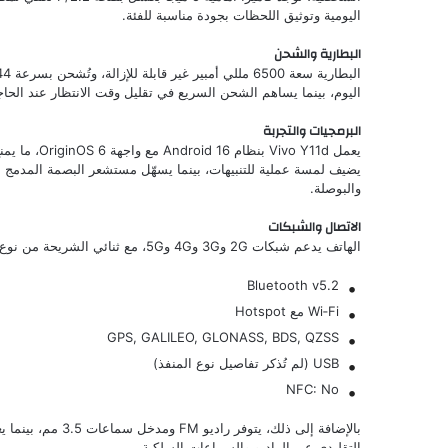
اليومية وتوثيق اللحظات بجودة مناسبة للفئة.
البطارية والشحن
اليوم، بينما يساهم الشحن السريع في تقليل وقت الانتظار عند الحاج
البرمجيات والتجربة
يعمل o Y11d
يضيف لمسة عملية للتنبيهات، بينما يسهّل مستشعر البصمة المدمج
والبوصلة.
الاتصال والشبكات
الهاتف يدعم شبكات 2G و3G و4G و5G، مع ثنائي الشريحة من نوع Nano SIM. خيارات الاتصال تشمل:
Bluetooth v5.2
Wi‑Fi مع Hotspot
GPS, GALILEO, GLONASS, BDS, QZSS
USB (لم تُذكر تفاصيل نوع المنفذ)
NFC: No
التقليدي عبر الراديو والسماعات السلكية.