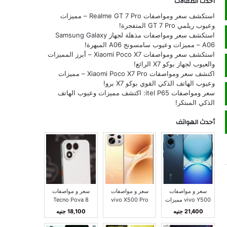
أحدث المقالات
استكشف سعر ومواصفات Realme GT 7 Pro – مميزات
وعيوب ريلمي GT 7 Pro المتفجرة!
استكشف سعر ومواصفات مذهلة لجهاز Samsung Galaxy
A06 – مميزات وعيوب سامسونج A06 المبهرة!
استكشف سعر ومواصفات Xiaomi Poco X7 – أبرز المميزات
والعيوب لجهاز بوكو X7 الرائع!
اكتشف سعر ومواصفات Xiaomi Poco X7 Pro – مميزات
وعيوب الهاتف الذكي القوي بوكو X7 برو!
سعر ومواصفات itel P65: اكتشف مميزات وعيوب الهاتف
الذكي المبتكر!
أحدث الهواتف
سعر و مواصفات
سعر و مواصفات
سعر و مواصفات
vivo Y500 مميزات
vivo X500 Pro
Tecno Pova 8
و عيوب فيفو Y500
Max مميزات و
مميزات و عيوب تكنو
21,400 جنيه
18,100 جنيه
عيوب فيفو X500
بوفا 8
برو ماكس