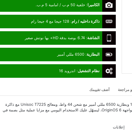
الكاميرا
:
خلفية 50 م.ب / امامية 5 م.ب.
ذاكرة داخليه / رام
:
128 جيجا مع 4 جيجا رام
الشاشة
:
6.74 بوصة بدقة HD+ بها نوتش صغير
البطارية
:
6500 مللي أمبير
نظام التشغيل
:
اندرويد 16
و مراجعة
أضف تقييمك
Vivo Y11d هاتف اقتصادي بدعم 5G يقدم شاشة 6.74 بوصة 120Hz وبطارية 6500 مللي أمبير مع شحن 44 واط، ومعالج Unisoc T7225 مع ذاكرة
128 جيجا و4 جيجا رام وكاميرا خلفية 50 ميجا، ونظام Android 16 بواجهة OriginOS 6، ليسهّل عليك الاستخدام اليومي مع مزايا عملية مثل بصمة في
إعلانات