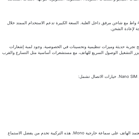
البطارية سعة 6500 مللي أمبير غير قابلة للإزالة، وتُشحن بسرعة 44 واط مع شاحن مرفق داخل العلبة. السعة الكبيرة تدعم الاستخدام الممتد خلال
ة لإعادة الشحن.
Viv بنظام Android 16 مع واجهة OriginOS 6، ما يمنح تجربة حديثة وميزات تنظيمية وتحسينات في الخصوصية. وجود لمبة إشعارات
 بزر التشغيل الوصول السريع للهاتف، مع مستشعرات أساسية مثل التسارع والقرب
بالإضافة إلى ذلك، يتوفر راديو FM ومدخل سماعات 3.5 مم، بينما يعتمد الهاتف على سماعة خارجية Mono. هذه التركيبة تخدم من يفضل الاستماع