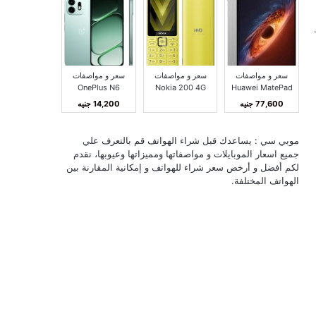
سعر و مواصفات
سعر و مواصفات
سعر و مواصفات
OnePlus N6
Nokia 200 4G
Huawei MatePad
Pro Max مميزات و
مميزات و عيوب
مميزات و عيوب ون
77,600 جنيه
14,200 جنيه
عيوب هواوي
نوكيا 200 4G
بلس N6
MatePad Pro Max
موبي سي : يساعدك قبل شراء الهواتف قم بالتعرف علي
جميع اسعار الموبايلات و مواصفاتها ومميزاتها وعيوبها، نقدم
لكم أفضل و أرخص سعر شراء للهواتف و إمكانية المقارنة بين
الهواتف المختلفة.