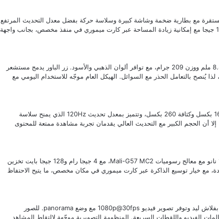
 تجربة يومية مستقرة مع بطارية ضخمة وشاشة كبيرة وسلاسة حركة بفضل معدل التحديث المرتفع.
يجمع الهاتف بين دعم شبكات 5G وثنائي الشريحة، وسعة تخزين 128 جيجا مع إمكانية زيادة المساحة عبر كارت ميموري في منفذ مخصص، بجانب واجهة
تصميم الهاتف عملي بخامات بلاستيكية للظهر وأبعاد 167.4×77.1×8.4 ملم ووزن 209 جرام، مع توافر ألوان الذهبي والأسود. زر الباور يدمج مستشعر
 لذا يُنصح بالتعامل الحذر مع السوائل. الهيكل العام موجّه للاستخدام اليومي مع
يأتي Vivo Y11d بشاشة IPS LCD قياس 6.74 بوصة بدقة 720×1600 بكسل وكثافة 260 بكسل، وتتميز بمعدل تحديث 120Hz الذي يمنح سلاسة
ظة في التمرير والتصفح والألعاب الخفيفة. رغم أن الدقة HD+، إلا أن الحجم الكبير مع التحديث العالي يقدمان تجربة مشاهدة ممتعة للمحتوى
يعتمد الهاتف على معالج ثماني النواة Unisoc T7225 بتكنولوجيا 12 نانو مع معالج رسوميات Mali-G57 MC2، مع 4 جيجا رام و128 جيجا بايت تخزين
ادة، مع خيار توسيع الذاكرة عبر كارت ميموري في مكان مخصص، ما يتيح الاحتفاظ
العدسة الخلفية الرئيسية بدقة 50 ميجا بكسل بفتحة F/1.8 مدعومة بفلاش ليد وتوفر تصوير فيديو 1080p@30fps مع وضع panorama. للصور
ميرا أمامية 5 ميجا بكسل بفتحة F/2.2 تكفي لمكالمات الفيديو واللقطات السريعة. المنظومة التصويرية موجّهة لالتقاط المشاهد