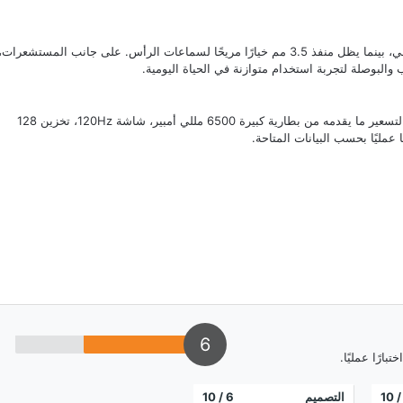
الصوت أحادي عبر سماعة واحدة، وهو مناسب لعرض المحتوى اليومي، بينما يظل منفذ 3.5 مم خيارًا مريحًا لسماعات الرأس. على جانب المستشعرات،
البوصلة لتجربة استخدام متوازنة في الحياة اليومية.
طبقًا للمعلومات المقدمة، يبلغ سعر الهاتف 9500 جنيه. يعكس هذا التسعير ما يقدمه من بطارية كبيرة 6500 مللي أمبير، شاشة 120Hz، تخزين 128
6
ارًا عمليًا.
/ 1
التصميم
6
/ 10