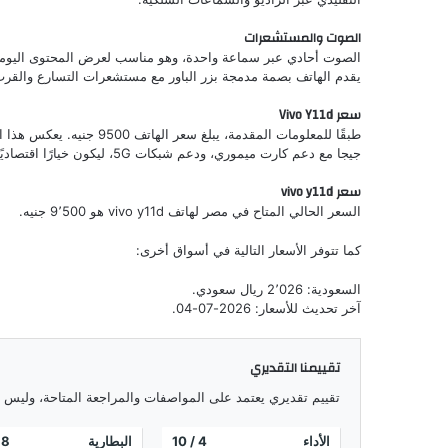
الصوت والمستشعرات
يقدم الهاتف بصمة مدمجة بزر الباور مع مستشعرات التسارع والقرب و
سعر Vivo Y11d
جيجا مع دعم كارت ميموري، ودعم شبكات 5G، ليكون خيارًا اقتصاديًا عمليًا بحسب البيانات المتاحة.
سعر vivo y11d
السعر الحالي المتاح في مصر لهاتف vivo y11d هو 9٬500 جنيه.
كما تتوفر الأسعار التالية في أسواق أخرى:
السعودية: 2٬026 ريال سعودي.
آخر تحديث للأسعار: 2026-07-04.
تقييمنا التقديري
تقييم تقديري يعتمد على المواصفات والمراجعة المتاحة، وليس اختب
الأداء
4
/ 10
البطارية
8
0