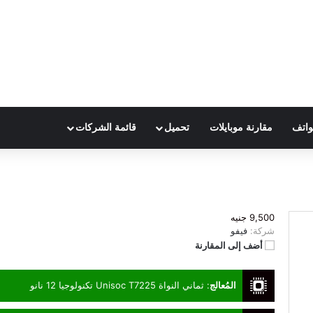
واتف
مقارنة موبايلات
تحميل
قائمة الشركات
9,500 جنيه
شركة:
فيفو
أضف إلى المقارنة
المُعالج
:
ثماني النواة Unisoc T7225 تكنولوجيا 12 نانو