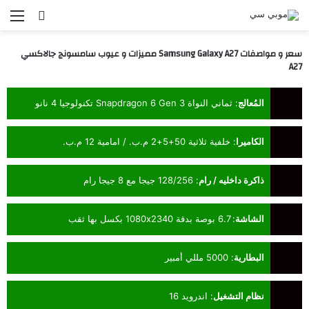
بحث عن
الق
سعر و مواصفات Samsung Galaxy A27 مميزات و عيوب سامسونج جالاكسي
A27
المُعالج
:
ثماني النواة Snapdragon 6 Gen 3 تكنولوجيا 4 نانو
الكاميرا
:
خلفية ثلاثية 50+5+2 م.ب. / امامية 12 م.ب.
ذاكرة داخليه / رام
:
128/256 جيجا مع 8 جيجا رام
الشاشة
:
6.7 بوصة بدقة 1080x2340 بكسل بها ثقب
البطارية
:
5000 مللي أمبير
نظام التشغيل
:
اندرويد 16