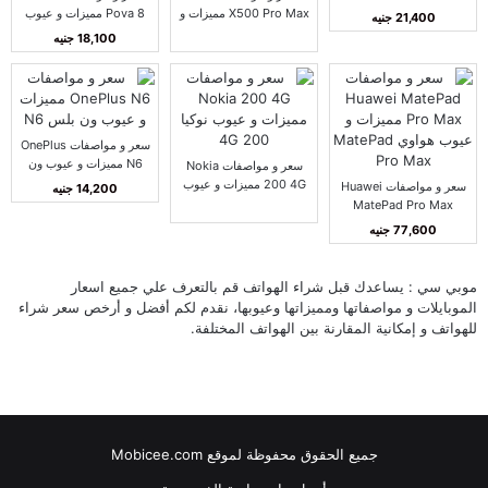
فيفو Y500
X500 Pro Max مميزات و
Pova 8 مميزات و عيوب
21,400 جنيه
عيوب فيفو X500 برو
تكنو بوفا 8
18,100 جنيه
ماكس
سعر و مواصفات OnePlus
N6 مميزات و عيوب ون
سعر و مواصفات Nokia
بلس N6
200 4G مميزات و عيوب
سعر و مواصفات Huawei
14,200 جنيه
نوكيا 200 4G
MatePad Pro Max
مميزات و عيوب هواوي
77,600 جنيه
MatePad Pro Max
موبي سي : يساعدك قبل شراء الهواتف قم بالتعرف علي جميع اسعار
الموبايلات و مواصفاتها ومميزاتها وعيوبها، نقدم لكم أفضل و أرخص سعر شراء
للهواتف و إمكانية المقارنة بين الهواتف المختلفة.
جميع الحقوق محفوظة لموقع Mobicee.com