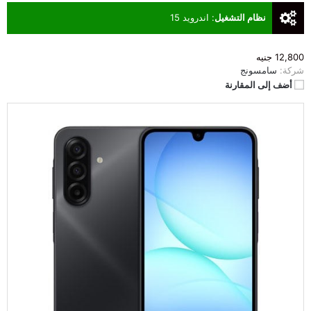
نظام التشغيل
:
اندرويد 15
12,800 جنيه
شركة:
سامسونج
أضف إلى المقارنة