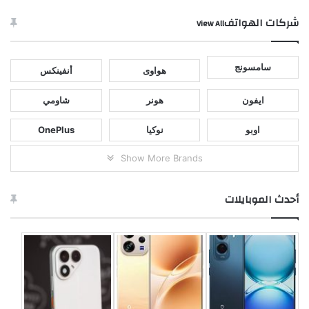
شركات الهواتف
View All
سامسونج
هواوى
أنفينكس
ايفون
هونر
شاومي
اوبو
نوكيا
OnePlus
Show More Brands
أحدث الموبايلات