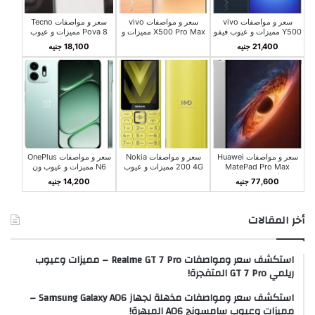
سعر و مواصفات vivo
سعر و مواصفات vivo
سعر و مواصفات Tecno
Y500 مميزات و عيوب فيفو
X500 Pro Max مميزات و
Pova 8 مميزات و عيوب
Y500
عيوب فيفو X500 برو
تكنو بوفا 8
21,400 جنيه
18,100 جنيه
ماكس
سعر و مواصفات Huawei
سعر و مواصفات Nokia
سعر و مواصفات OnePlus
MatePad Pro Max
200 4G مميزات و عيوب
N6 مميزات و عيوب ون
مميزات و عيوب هواوي
نوكيا 200 4G
بلس N6
77,600 جنيه
14,200 جنيه
MatePad Pro Max
أخر المقالات
استكشف سعر ومواصفات Realme GT 7 Pro – مميزات وعيوب
ريلمي GT 7 Pro المتفجرة!
استكشف سعر ومواصفات مذهلة لجهاز Samsung Galaxy A06 –
مميزات وعيوب سامسونج A06 المبهرة!