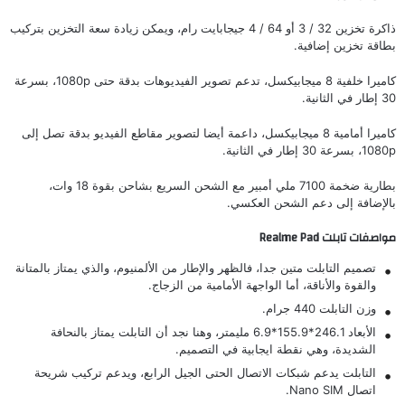
ذاكرة تخزين 32 / 3 أو 64 / 4 جيجابايت رام، ويمكن زيادة سعة التخزين بتركيب
بطاقة تخزين إضافية.
كاميرا خلفية 8 ميجابيكسل، تدعم تصوير الفيديوهات بدقة حتى 1080p، بسرعة
30 إطار في الثانية.
كاميرا أمامية 8 ميجابيكسل، داعمة أيضا لتصوير مقاطع الفيديو بدقة تصل إلى
1080p، بسرعة 30 إطار في الثانية.
بطارية ضخمة 7100 ملي أمبير مع الشحن السريع بشاحن بقوة 18 وات،
بالإضافة إلى دعم الشحن العكسي.
مواصفات تابلت Realme Pad
تصميم التابلت متين جدا، فالظهر والإطار من الألمنيوم، والذي يمتاز بالمتانة
والقوة والأناقة، أما الواجهة الأمامية من الزجاج.
وزن التابلت 440 جرام.
الأبعاد 246.1*155.9*6.9 مليمتر، وهنا نجد أن التابلت يمتاز بالنحافة
الشديدة، وهي نقطة ايجابية في التصميم.
التابلت يدعم شبكات الاتصال الحتى الجيل الرابع، ويدعم تركيب شريحة
اتصال Nano SIM.