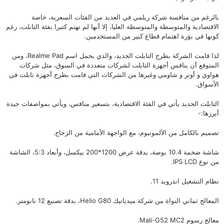
بالرغم من منافسة شركة
ريلمي
في العديد من الفئات السعرية، خاصة
الاقتصادية والمتوسطة والمتوسطة العليا، إلا أنها لم تهتم كثيرا بفئة التابلت، رغم
كونها في بؤرة اهتمام قطاع كبير من المستخدمين.
لذا قامت الشركة بطرح التابلت الجديد، والذي يحمل اسم Realme Pad، ومن
المتوقع أن ينافس أجهزة التابلت لشركات متعددة في السوق، مثل شركات
هواوي
و
أونر
و شاومي وغيرها من الشركات التي قامت بطرح أجهزة تابلت في
الأسواق.
التابلت الجديد يأتي في الفئة الاقتصادية، بتسعير منافس، ويأتي بمواصفات جيدة
أبرزها:-
تصميم بالكامل من الألمونيوم، مع الواجهة الأمامية من الزجاج.
شاشة ضخمة 10.4 بوصة، بدقة عرض 1200*200 بيكسل، وأبعاد 5:3، الشاشة
من نوع IPS LCD.
نظام التشغيل اندرويد 11.
المعالج ثماني النواة من شركة ميدياتيك Helio G80، بدقة تصنيع 12 نانومتر.
معالج رسوم Mali-G52 MC2.