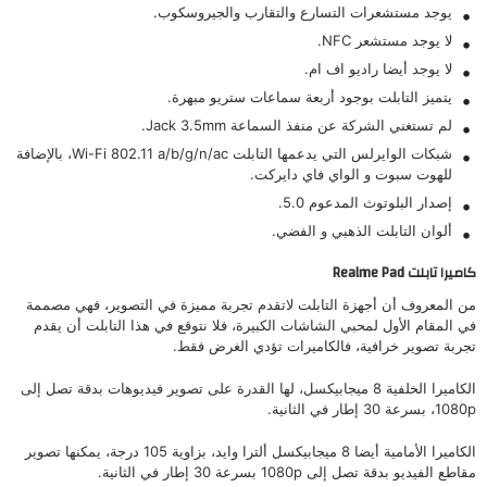
يوجد مستشعرات التسارع والتقارب والجيروسكوب.
لا يوجد مستشعر NFC.
لا يوجد أيضا راديو اف ام.
يتميز التابلت بوجود أربعة سماعات ستريو مبهرة.
لم تستغني الشركة عن منفذ السماعة Jack 3.5mm.
شبكات الوايرلس التي يدعمها التابلت Wi-Fi 802.11 a/b/g/n/ac، بالإضافة
للهوت سبوت و الواي فاي دايركت.
إصدار البلوتوث المدعوم 5.0.
ألوان التابلت الذهبي و الفضي.
كاميرا تابلت Realme Pad
من المعروف أن أجهزة التابلت لاتقدم تجربة مميزة في التصوير، فهي مصممة
في المقام الأول لمحبي الشاشات الكبيرة، فلا نتوقع في هذا التابلت أن يقدم
تجربة تصوير خرافية، فالكاميرات تؤدي الغرض فقط.
الكاميرا الخلفية 8 ميجابيكسل، لها القدرة على تصوير فيديوهات بدقة تصل إلى
1080p، بسرعة 30 إطار في الثانية.
الكاميرا الأمامية أيضا 8 ميجابيكسل ألترا وايد، بزاوية 105 درجة، يمكنها تصوير
مقاطع الفيديو بدقة تصل إلى 1080p بسرعة 30 إطار في الثانية.