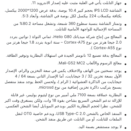
جهاز التابلت يأتي في العلبة مثبت عليه إصدار الاندرويد 11.
الشاشة IPS LCD بحجم كبير 10.4 بوصة، بدقة عرض 1200*2000 بيكسل،
بكثافة بيكسلات 224 بيكسل لكل بوصة في الشاشة، وأبعاد 5:3.
وتمتاز الشاشة بنسبة سطوع 360 شمعة، وتشغل مساحة 80.2% من
المساحة الإجمالية للواجهة الأمامية للتابلت.
المعالج من إنتاج شركة ميدياتك Helio G80، ثماني النواة ( نواتين بتردد
2.0 جيجا هرتز من نوع Cortex-A75 – ستة انوية بتردد 1.8 جيجا هرتز من
نوع Cortex-A55 ).
المعالج بدقة تصنيع 12 نانومتر الجيدة في استهلاك البطارية وتوفير الطاقة.
معالج الرسوم والألعاب Mali-G52 MC2.
يوجد نسختين من الهاتف والاختلاف يكمن في سعة التخزين والرام، الإصدار
الأول بسعة تخزين 32 / 3 جيجابايت، أما الإصدار الثاني بسعة 64 / 4
جيجابايت من الذاكرة العشوائية ( الرام )، ولحسن الحظ يوجد منفذ منفصل
يسمح بتركيب ذاكرة تخزين إضافية من نوع microsd.
البطارية عملاقة بسعة 7100 ملي أمبير من نوع ليثيوم بوليمر، غير قابلة
للإزالة تدعم الشحن السريع بشاحن بقوة 18 وات، ولكن يستغرق وقت اكبر
للشحن، نظرا لحجم البطارية الكبير ،ويدعم الموبايل أيضا الشحن العكسي.
المنفذ الخاص بالشحن USB Type-C 2.0، ويدعم خاصية OTG لنقل
الملفات للتابلت، أو من التابلت عن طريق منفذ الشحن.
لا يوجد مستشعر بصمة اليد.