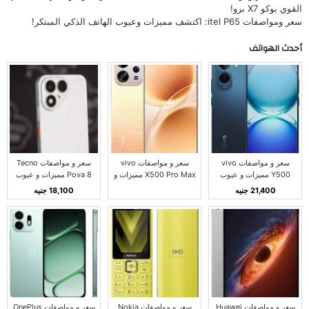
القوي بوكو X7 برو!
سعر ومواصفات itel P65: اكتشف مميزات وعيوب الهاتف الذكي المبتكر!
أحدث الهواتف
سعر و مواصفات vivo
سعر و مواصفات vivo
سعر و مواصفات Tecno
Y500 مميزات و عيوب
X500 Pro Max مميزات و
Pova 8 مميزات و عيوب
فيفو Y500
عيوب فيفو X500 برو
تكنو بوفا 8
21,400 جنيه
18,100 جنيه
ماكس
سعر و مواصفات Huawei
سعر و مواصفات Nokia
سعر و مواصفات OnePlus