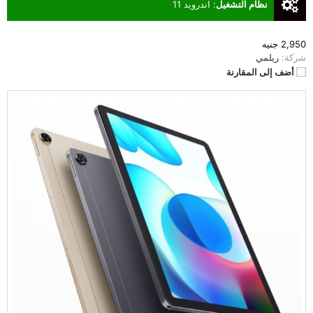
نظام التشغيل
:
اندرويد 11
2,950 جنيه
شركة:
ريلمي
أضف إلى المقارنة