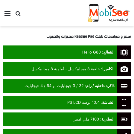
بحث عن
الق
سعر و مواصفات تابلت Realme Pad مميزاته والعيوب
المُعالج
:
Helio G80
الكاميرا
:
خلفية 8 ميجابيكسل - أمامية 8 ميجابيكسل
ذاكرة داخليه / رام
:
32 / 3 جيجابايت او 64 / 4 جيجابايت
الشاشة
:
10.4 بوصة IPS LCD
البطارية
:
7100 ملي امبير