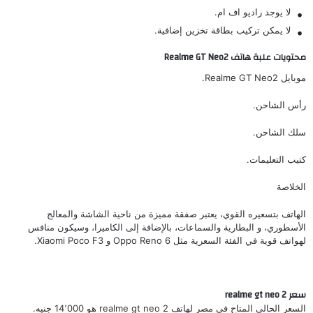
لا يوجد راديو اف ام.
لا يمكن تركيب بطاقة تخزين إضافية.
محتويات علبة هاتف Realme GT Neo2
موبايل Realme GT Neo2.
رأس الشاحن.
سلك الشاحن.
كتيب التعليمات.
الخلاصة
الهاتف بتسعيره القوي، يعتبر صفقة مميزة من ناحية الشاشة والمعالج
الأسطوري، و البطارية والسماعات، بالإضافة إلى الكاميرا، وسيكون منافس
لهواتف قوية في الفئة السعرية مثل
Oppo Reno 6
و
Xiaomi Poco F3
.
سعر realme gt neo 2
السعر الحالي المتاح في مصر لهاتف realme gt neo 2 هو 14٬000 جنيه.