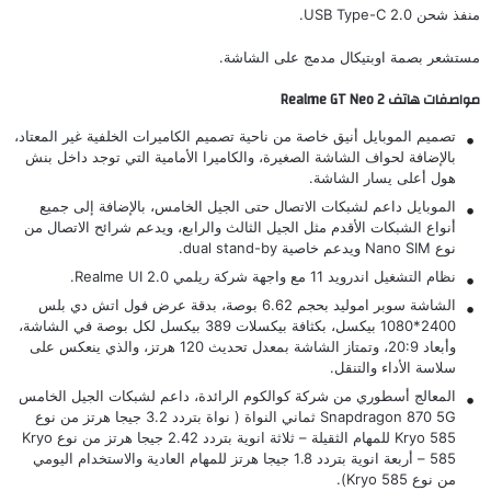
منفذ شحن USB Type-C 2.0.
مستشعر بصمة اوبتيكال مدمج على الشاشة.
مواصفات هاتف Realme GT Neo 2
تصميم الموبايل أنيق خاصة من ناحية تصميم الكاميرات الخلفية غير المعتاد،
بالإضافة لحواف الشاشة الصغيرة، والكاميرا الأمامية التي توجد داخل بنش
هول أعلى يسار الشاشة.
الموبايل داعم لشبكات الاتصال حتى الجيل الخامس، بالإضافة إلى جميع
أنواع الشبكات الأقدم مثل الجيل الثالث والرابع، ويدعم شرائح الاتصال من
نوع Nano SIM ويدعم خاصية dual stand-by.
نظام التشغيل اندرويد 11 مع واجهة شركة ريلمي Realme UI 2.0.
الشاشة سوبر اموليد بحجم 6.62 بوصة، بدقة عرض فول اتش دي بلس
2400*1080 بيكسل، بكثافة بيكسلات 389 بيكسل لكل بوصة في الشاشة،
وأبعاد 20:9، وتمتاز الشاشة بمعدل تحديث 120 هرتز، والذي ينعكس على
سلاسة الأداء والتنقل.
المعالج أسطوري من شركة كوالكوم الرائدة، داعم لشبكات الجيل الخامس
Snapdragon 870 5G ثماني النواة ( نواة بتردد 3.2 جيجا هرتز من نوع
Kryo 585 للمهام الثقيلة – ثلاثة انوية بتردد 2.42 جيجا هرتز من نوع Kryo
585 – أربعة انوية بتردد 1.8 جيجا هرتز للمهام العادية والاستخدام اليومي
من نوع Kryo 585).