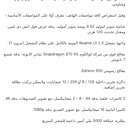
و
شاومي
.
وقبل استعراض كافة مواصفات الهاتف، نتعرف أولا على المواصفات الأساسية:-
شاشة سوبر اموليد 6.62 بوصة سوبر أموليد، بدقة عرض فول اتش دي بلس،
ومعدل تحديث 120 هرتز.
واجهة تشغيل Realme UI 2.0 المبنية بالكامل على نظام التشغيل اندرويد 11.
معالج قوي من شركة كوالكوم Snapdragon 870 5G ثماني الانوية، بدقة تصنيع
7 نانومتر.
معالج رسومي Adreno 650.
ذاكرة تخزين داخلية 128 / 8 أو 256 / 12 جيجابايت، ولايمكن تركيب بطاقة
تخزين إضافية.
3 كاميرات خلفية بدقة 64 – 8 – 2 ميجابيكسل، مع تصوير الفيديوهات بدقة 4K.
كاميرا أمامية 16 ميجابيكسل، مع تصوير الفيديو بدقة 1080p.
بطارية عملاقة 5000 ملي أمبير داعمة للشحن السريع.