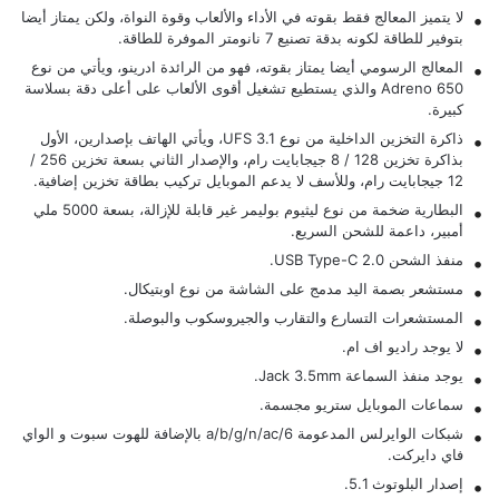
لا يتميز المعالج فقط بقوته في الأداء والألعاب وقوة النواة، ولكن يمتاز أيضا
بتوفير للطاقة لكونه بدقة تصنيع 7 نانومتر الموفرة للطاقة.
المعالج الرسومي أيضا يمتاز بقوته، فهو من الرائدة ادرينو، ويأتي من نوع
Adreno 650 والذي يستطيع تشغيل أقوى الألعاب على أعلى دقة بسلاسة
كبيرة.
ذاكرة التخزين الداخلية من نوع UFS 3.1، ويأتي الهاتف بإصدارين، الأول
بذاكرة تخزين 128 / 8 جيجابايت رام، والإصدار الثاني بسعة تخزين 256 /
12 جيجابايت رام، وللأسف لا يدعم الموبايل تركيب بطاقة تخزين إضافية.
البطارية ضخمة من نوع ليثيوم بوليمر غير قابلة للإزالة، بسعة 5000 ملي
أمبير، داعمة للشحن السريع.
منفذ الشحن USB Type-C 2.0.
مستشعر بصمة اليد مدمج على الشاشة من نوع اوبتيكال.
المستشعرات التسارع والتقارب والجيروسكوب والبوصلة.
لا يوجد راديو اف ام.
يوجد منفذ السماعة Jack 3.5mm.
سماعات الموبايل ستريو مجسمة.
شبكات الوايرلس المدعومة a/b/g/n/ac/6 بالإضافة للهوت سبوت و الواي
فاي دايركت.
إصدار البلوتوث 5.1.