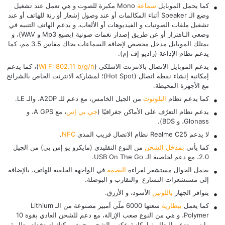
كما يحمل الموبايل
سماعة
Mono مكبرة للصوت و هي تعمل عند تشغيل
وضع الـ Speaker أثناء المكالمات أو عند وصول إشعار أو رنة للهاتف أو عند
تشغيل ملفات الصوتيات و الفيديوهات أو الألعاب، و يدعم الهاتف التنبيه في
وضعي الـاهتزاز أو عن طريق إصدار نغمات صوتية (بصيع Mp3 و WAV)، و
يمتلك الموبايل مدخل مخصص لإضافة السماعات بجاك مقاس 3.5 مم، كما
يدعم نظام الإذاعة (راديو إف إم).
يدعم الموبايل الاتصال بالانترنت الاسلكي (
Wi Fi 802.11 b/g/n
)، كما يدعم
إمكانية إنشاء نقطة اتصال (Hot Spot)؛ لمشاركة الانترنت الخاص بالشرائح
مع الأجهزة المحيطة.
كما يدعم نظام
البلوتوث
من الجيل الخامس، مع دعم للـ A2DP، والـ LE.
يدعم نظام التعرّف على الأماكن جغرافيًا (
جي بي إس
، مع A GPS، و
Glonass، و BDS).
لا يدعم Realme C25 نظام الاتصال قريب المدى
NFC
.
كما يأتي
بمدخل الشحن
من النوع التقليدي (مايكرو يو إس بي) من الجيل
2.0، مع دعم لخاصية الـ USB On The Go.
يحمل الجوال مستشعر لقراءة
البصمة
في الواجهة الخلفية للهاتف، بالإضافة
إلى مستشعرات التسارع والتقارب و البوصلة.
يتوافر الجهاز
باللونين
الأسود، و الأزرق.
كما يعمل
ببطارية
سعتها 6000 ملّي أمبير مصنوعة من الـ Lithium
Polymer، و هي من النوع صعب الإزالة، مع دعم للشحن العادي بقوة 10
وات، و تدعم البطارية إمكانية عكس الشحن بحيث يمكنك استخدام بطارية