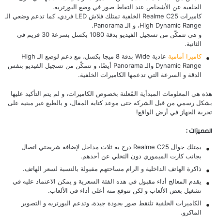
الخلفية عن الأشخاص عند التقاط صور في وضع البورتريه.
كاميرات Realme C25 الخلفية تمتلك فلاش LED فردي، كما تدعم وضعي الـ
High Dynamic Range، و الـ Panorama.
و هي تتمكّن من تسجيل الفيديو بدقة 1080 بكسل بسرعة 30 فريم في
الثانية.
كاميرا أمامية
عادية Wide بدقة 8 ميجا بكسل، مع دعم لوضع الـ High
Dynamic Range والـ Panorama أيضًا، و تتمكّن من تسجيل الفيديو بنفس
الدقة و السرعة التي تدعمها الكاميرات الخلفية.
هذه هي المعلومات المبدأية المُعلنة بخصوص الكاميرات، و لم يتم التأكيد عليها
بشكل رسمي من قبل الشركة حتى موعد كتابة المقال، و بالطبع غير مبنية على
تجربة الجهاز في أرض الواقع!
المميزات :
يمتلك جوال Realme C25 درج به ثلاث مداخل لإضافة شريحتي اتصال
بجانب كارت الميموري دون التخلي عن أحدهم.
ذاكرة الهاتف الداخلية و الرام مساحتهم مقبولة بالنسبة لسعر الهاتف.
يقدم المعالج أداء مقبول في هذه الفئة السعرية و يمكن الاعتماد عليه في
تشغيل بعض الألعاب و لكن تتوقع منه أعلى أداء في الألعاب.
الكاميرات الخلفية تلتقط صور بجودة جيدة، وتدعم البورتريه و التصوير
الماكرو.