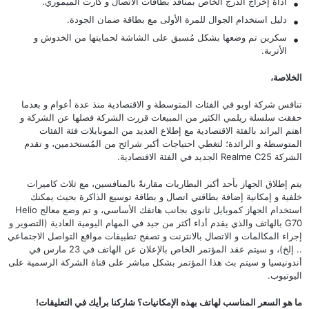
أداة إخراج الدرج الخاص بمنافذ بطاقات الاتصال و كارت الميموري.
دليل استخدام الجوال للمرة الأولى مع بطاقة ضمان الجودة.
سكرين تم وضعها بشكل مُسبق على الشاشة لحمايتها من الخدوش و
الأتربة.
الخلاصة،
تنافس شركة اوبو في الفئات المتوسطة و الاقتصادية منذ عدة أعوام و بعدما
حققت سلسلة ريلمي الكثير من المبيعات قررت الشركة فصلها عن الشركة و
اهتم البراند بالفئة الاقتصادية مع إطلاع العديد من الموبايلات فئة الفئات
المتوسطة و الرائدة؛ لتغطي احتياجات أكبر شرائح من المُستخدمين، و تقدم
الشركة Realme C25 الجديد في الفئة الاقتصادية.
يتم إطلاق الجهاز بأحد أكبر البطاريات مقارنةً بالمنافسين، مع ثلاث كاميرات
خلفية و إمكانية إضافة بطاقتي اتصال و بطاقة توسيع الذاكرة بحيث يمكنك
استخدام الجهاز كموبايل ثانوي بجانب هاتفك الأساسي، و تم وضع معالج Helio
G70 بالهاتف والذي يقدم أداء أكثر من جيد في المهام اليومية العادية (التصوير و
إجراء المكالمات و الاتصال بالانترنت و تصفح تطبيقات مواقع التواصل الاجتماعي
.. إلخ)، و سيتم عقد المؤتمر الخاص بالإعلان عن الهاتف في 23 مارس في
أندونيسيا و سيتم بث هذا المؤتمر بشكل مباشر على قناة الشركة الرسمية على
اليوتيوب.
ما هو السعر المناسب لهاتف بهذه الإمكانيات؟ شاركنا برأيك في التعليقات!