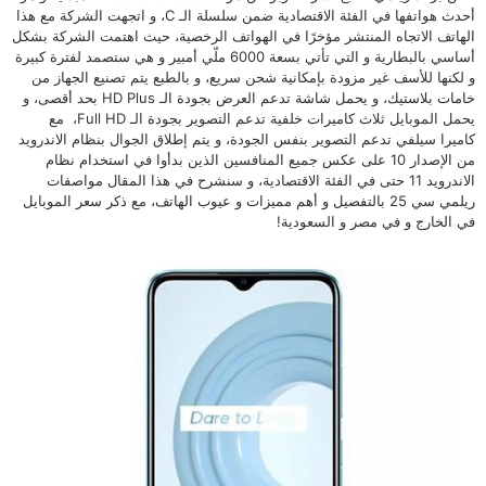
أحدث هواتفها في الفئة الاقتصادية ضمن سلسلة الـ C، و اتجهت الشركة مع هذا
الهاتف الاتجاه المنتشر مؤخرًا في الهواتف الرخصية، حيث اهتمت الشركة بشكل
أساسي بالبطارية و التي تأتي بسعة 6000 ملّي أمبير و هي ستصمد لفترة كبيرة
و لكنها للأسف غير مزودة بإمكانية شحن سريع، و بالطبع يتم تصنيع الجهاز من
خامات بلاستيك، و يحمل شاشة تدعم العرض بجودة الـ HD Plus بحد أقصى، و
يحمل الموبايل ثلاث كاميرات خلفية تدعم التصوير بجودة الـ Full HD، مع
كاميرا سيلفي تدعم التصوير بنفس الجودة، و يتم إطلاق الجوال بنظام الاندرويد
من الإصدار 10 على عكس جميع المنافسين الذين بدأوا في استخدام نظام
الاندرويد 11 حتى في الفئة الاقتصادية، و سنشرح في هذا المقال مواصفات
ريلمي سي 25 بالتفصيل و أهم مميزات و عيوب الهاتف، مع ذكر سعر الموبايل
في الخارج و في مصر و السعودية!