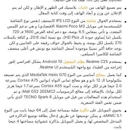
يتم تصنيع الهاتف من
خامات
بلاستيك في الظهر و الإطار، و لكن لم يتم
الإعلان عن وزن و أبعاد الهاتف إلى وقت كتابة المقال.
يستخدم الجوال
شاشة
من النوع IPS LCD كابستيف (نفس نوع الشاشة
المُستخدمة في موبايل
Xiaomi Poco M3
الاقتصادي) و هي تدعم اللمس
المتعدد، و تأتي بمقاس 6.5 بوصة، مع دعم لدقة العرض 1600 فـ 720
بكسل (ما يُساوي جودة الـ HD Plus)، مع نسبة أبعاد 20:9، و كثافة بكسلات
270 بكسل لكل بوصة، و يحيط بالجوال حواف رفيعة على الجانبين و لكن
يوجد حافة أكبر نسبيًا موجودة أسفل الشاشة مع نوتش في أعلى منتصف
الشاشة للكاميرا السيلفي.
يستخدم Realme C25
نظام التشغيل
Android 10 بشكل افتراضي (فور
إخراجه من العلبة)، مع واجهة المُستخدم Realme UI.
كما يعمل
بمعالج
أساسي من النوع MediaTek Helio G70 الذي يتم تصنيعه
بتكنولوجيا الـ 12 نانو و هو معالج ثماني النواة (نواتين Cortex A75 بسرعة
2.0 جيجا هرتز لكل نواة، و ست أنوية Cortex A55 بسرعة 1.7 جيجا هرتز
لكل نواة)، بالإضافة إلى معالج الرسوميات Mali G52 2EEMC2، و تم
استخدام هذه المعالجات من قبل في موبايل
TECNO Spark 6
الذي يأتي
ضمن نفس الفئة السعرية.
يحتوي الموبايل على
ذاكرة
صلبة بمساحة تصل إلى 64 جيجا بايت من النوع
eMMC 5.1، و يمكن توسيعها عن طريق إدخال بطاقة توسيع الذاكرة في
المدخل المخصص لها، و يعمل الموبايل بذاكرة عشوائية مساحتها 4 جيجا
بايت.