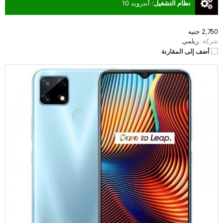
نظام التشغيل
:
أندرويد 10
2,750 جنيه
شركة:
ريلمي
أضف إلى المقارنة