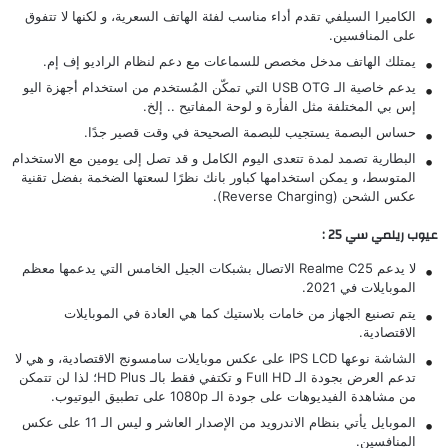
الكاميرا السيلفي تقدم أداء مناسب لفئة الهاتف السعرية، و لكنها لا تتفوق
على المنافسين.
يمتلك الهاتف مدخل مخصص للسماعات مع دعم لنظام الراديو إف إم.
يدعم خاصية الـ USB OTG التي تمكّن المُستخدم من استخدام أجهزة اليو
إس بي المختلفة مثل الفأرة و لوحة المفاتيح .. إلخ.
حساس البصمة يستجيب للبصمة الصحيحة في وقت قصير جدًا.
البطارية تصمد لمدة تتعدى اليوم الكامل و قد تصل إلى يومين مع الاستخدام
المتوسط، و يمكن استخدامها كباور بانك نظرًا لسعتها الضخمة بفضل تقنية
عكس الشحن (Reverse Charging).
عيوب ريلمي سي 25 :
لا يدعم Realme C25 الاتصال بشبكات الجيل الخامس التي يدعمها معظم
الموبايلات في 2021.
يتم تصنيع الجهاز من خامات بلاستيك كما هي العادة في الموبايلات
الاقتصادية.
الشاشة نوعها IPS LCD على عكس
موبايلات سامسونج
الاقتصادية، و هي لا
تدعم العرض بجودة الـ Full HD و تكتفي فقط بالـ HD Plus؛ لذا لن تتمكن
من مشاهدة الفيديوهات على جودة الـ 1080p على تطبيق اليوتيوب.
الموبايل يأتي بنظام الاندرويد من الإصدار العاشر و ليس الـ 11 على عكس
المنافسين.