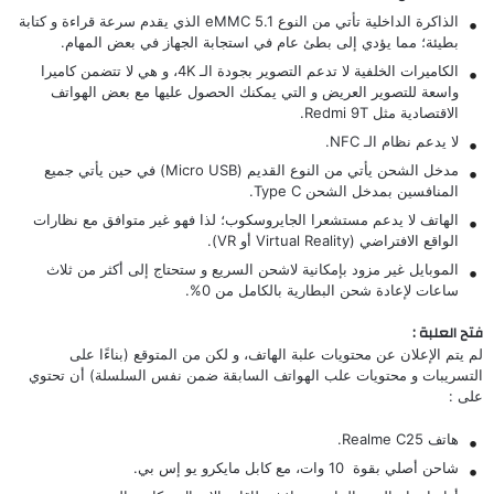
الذاكرة الداخلية تأتي من النوع eMMC 5.1 الذي يقدم سرعة قراءة و كتابة
بطيئة؛ مما يؤدي إلى بطئ عام في استجابة الجهاز في بعض المهام.
الكاميرات الخلفية لا تدعم التصوير بجودة الـ 4K، و هي لا تتضمن كاميرا
واسعة للتصوير العريض و التي يمكنك الحصول عليها مع بعض الهواتف
الاقتصادية مثل
Redmi 9T
.
لا يدعم نظام الـ NFC.
مدخل الشحن يأتي من النوع القديم (Micro USB) في حين يأتي جميع
المنافسين بمدخل الشحن Type C.
الهاتف لا يدعم مستشعرا الجايروسكوب؛ لذا فهو غير متوافق مع نظارات
الواقع الافتراضي (Virtual Reality أو VR).
الموبايل غير مزود بإمكانية لاشحن السريع و ستحتاج إلى أكثر من ثلاث
ساعات لإعادة شحن البطارية بالكامل من 0%.
فتح العلبة :
لم يتم الإعلان عن محتويات علبة الهاتف، و لكن من المتوقع (بناءًا على
التسريبات و محتويات علب الهواتف السابقة ضمن نفس السلسلة) أن تحتوي
على :
هاتف Realme C25.
شاحن أصلي بقوة 10 وات، مع كابل مايكرو يو إس بي.