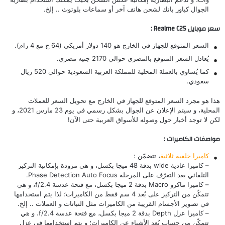
الجوال كباور بانك لشحن هاتف آخر أو سماعات بلوتوث .. إلخ.
سعر موبايل Realme C25 :
السعر المتوقع للجهاز في الخارج هو 140 دولار أمريكي (64 ج مع 4 رام).
يُعادل السعر المتوقع بالمصري حوالي 2170 جنيه مصري.
كما يُساوي بالعملة المحلية للمملكة العربية السعودية حوالي 520 ريال
سعودي.
هذا هو مجرد السعر المتوقع للجهاز في الخارج مع تحويل السعر للعملات
المحلية، و سيتم الإعلان عن الجوال بشكل رسمي في يوم 23 مارس 2021، و
لكن لا توجد أخبار حول وصوله للأسواق العربية حتى الآن!
مواصفات الكاميرات :
كاميرا خلفية ثلاثية
، تتضمّن :
– كاميرا عادية wide بدقة 48 ميجا بكسل، و هي مزودة بإمكانية التركيز
التلقائي بعد التعرّف على المرحلة Phase Detection Auto Focus.
– كاميرا ماكرو Macro بدقة 2 ميجا بكسل، مع فتحة عدسة f/2.4، و هي
تتمكّن من التركيز على بُعد 4 سم فقط من الكاميرات؛ لذا يتم استخدامها
في تصوير الأجسام القريبة من الكاميرات مثل النباتات و العملات .. إلخ.
– كاميرا عزل Depth بدقة 2 ميجا بكسل، مع فتحة عدسة f/2.4، و هي
تتمكّن من حساب بُعد الأشياء عن الكاميرات؛ و يتم استخدامها في عزل