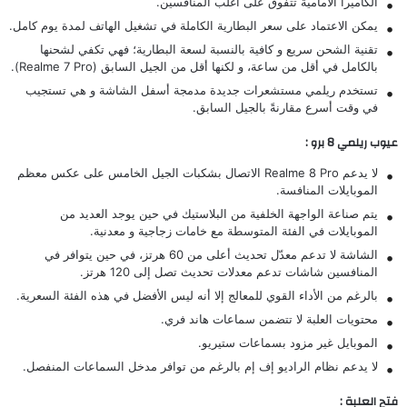
الكاميرا الأمامية تتفوق على أغلب المنافسين.
يمكن الاعتماد على سعر البطارية الكاملة في تشغيل الهاتف لمدة يوم كامل.
تقنية الشحن سريع و كافية بالنسبة لسعة البطارية؛ فهي تكفي لشحنها
بالكامل في أقل من ساعة، و لكنها أقل من الجيل السابق (
Realme 7 Pro
).
تستخدم ريلمي مستشعرات جديدة مدمجة أسفل الشاشة و هي تستجيب
في وقت أسرع مقارنةً بالجيل السابق.
عيوب ريلمي 8 برو :
لا يدعم Realme 8 Pro الاتصال بشكبات الجيل الخامس على عكس معظم
الموبايلات المنافسة.
يتم صناعة الواجهة الخلفية من البلاستيك في حين يوجد العديد من
الموبايلات في الفئة المتوسطة مع خامات زجاجية و معدنية.
الشاشة لا تدعم معدّل تحديث أعلى من 60 هرتز، في حين يتوافر في
المنافسين شاشات تدعم معدلات تحديث تصل إلى 120 هرتز.
بالرغم من الأداء القوي للمعالج إلا أنه ليس الأفضل في هذه الفئة السعرية.
محتويات العلبة لا تتضمن سماعات هاند فري.
الموبايل غير مزود بسماعات ستيريو.
لا يدعم نظام الراديو إف إم بالرغم من توافر مدخل السماعات المنفصل.
فتح العلبة :