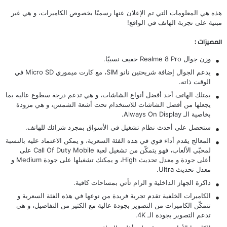
هذه هي المعلومات التي تم الإعلان عنها رسميًا بخصوص الكاميرات، و هي غير
مبنية على تجربة الهاتف في الواقع!
المميزات :
وزن جوال Realme 8 Pro خفيف نسبيًا.
يدعم الجوال إضافة شريحتين نانو SIM، مع كارت ميموري Micro SD في
الوقت ذاته.
يمتلك الهاتف أحد أفضل أنواع الشاشات، و هي تدعم درجة سطوع عالية بما
يجعلها من أفضل الشاشات للاستخدام تحت أشعة الشمس، و هي مزودة
بخاصية الـ Always On Display.
ستحصل على أحدث نظام تشغيل في الأسواق بمجرد شرائك للهاتف.
المعالج يقدم أداء قوي في هذه الفئة السعرية، و يمكن الاعتماد عليه بالنسبة
لمحبّي الألعاب، فهو يتمكّن من تشغيل لعبة Call Of Duty Mobile على
أعلى جودة و معدل تحديث High، و يمكنك تشغيلها على جودة Medium و
معدل تحديث Ultra.
ذاكرة الجهاز الداخلية و الرام تأتي بمساحات كافية.
الكاميرات الخلفية تقدم تجربة فريدة من نوعها في هذه الفئة السعرية و
تتمكّن الكاميرات من التصوير بجودة عالية مع الكثير من التفاصيل، و هي
تدعم التصوير بجودة الـ 4K.