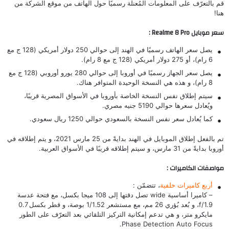
قم بالتعرّف على المعلومات المُعنلة رسميًا حول الهاتف من موقع الشركة من
هنا
!
سعر موبايل Realme 8 Pro :
يصل سعر الهاتف رسميًا في الهند إلى حوالي 250 دولار أمريكي (128 ج مع
6 رام)، أو 275 دولار أمريكي (128 ج مع 8 رام).
يصل سعر الجهاز رسميًا في أوروبا إلى حوالي 280 يورو أوروبي (128 ج مع
8 رام)، و هذه هي النسخة الوحيدة المتوافر هناك.
سيتم إطلاق نفس النسخة الخاصة بأوروبا في الأسواق المصرية قريبًا،
ويُعادل سعرها حوالي 5190 جنيه مصري.
كما يُعادل سعر نفس النسخة بالسعودي حوالي 1250 ريال سعودي.
تم بالفعل إطلاق الموبايل في الهند بدايةً من 25 مارس 2021، و يتم إطلاقه في
أوروبا بدايةً من 31 مارس، و سيتم إطلاقه قريبًا في الأسواق العربية.
مواصفات الكاميرات :
أربع كاميرات خلفية
، تتضمّن :
– كاميرا أساسية wide تصل دقتها إلى 108 ميجا بكسل، مع فتحة عدسة
f/1.9، و بُعد بُؤري 26 مم، مع مستشعر 1/1.52 بوصة، و قطر بكسل 0.7
مايكرو متر، و هي تدعم إمكانية التركيز التلقائي بعد التعرّف على الطور
Phase Detection Auto Focus.