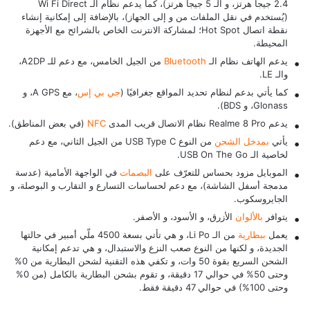
2.4 جيجا هرتز، و الـ 5 جيجا هرتز)، كما يدعم نظام الـ Wi Fi Direct
(يُستخدم في نقل الملفات من و إلى الجهاز)، بالإضافة إلى إمكانية إنشاء
نقطة اتصال Hot Spot؛ لمشاركة الانترنت الخاص بالشرائح مع الأجهزة
المحيطة.
يدعم الهاتف نظام الـ
Bluetooth
من الجيل الخامس، مع دعم للـ A2DP،
والـ LE.
كما يأتي بدعم لنظام تحديد المواقع جغرافيًا (
جي بي إس
، مع A GPS، و
Glonass، و BDS).
يدعم Realme 8 Pro نظام الاتصال قريب المدى
NFC
(في بعض المناطق).
يأتي
بمدخل الشحن
من النوع USB Type C من الجيل الثاني، مع دعم
لخاصية الـ USB On The Go.
الموبايل مزود بحساس للتعرّف على
البصمات
في الواجهة الأمامية (عدسة
مدمجة أسفل الشاشة)، مع دعم لحساسات التسارع و التقارب و البوصلة، و
الجايروسكوب.
يتوافر
بالألوان
الأزرق، و الأسود، و الأصفر.
يعمل
ببطارية
من الـ Li Po، و هي تأتي بسعة 4500 ملّي أمبير في حالتها
الجديدة، و لكنها من النوع صعب النزع والاستبدال، و هي تدعم إمكانية
الشحن السريع بقوة 50 وات، و تكفي هذه التقنية لشحن البطارية من 0%
وحتى 50% في حوالي 17 دقيقة، و تقوم بشحن البطارية بالكامل (من 0%
وحتى 100%) في حوالي 47 دقيقة فقط.