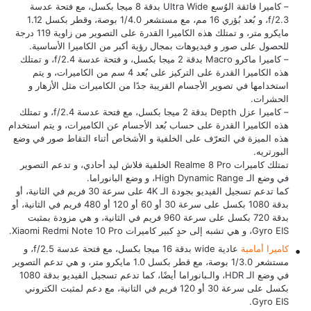
– كاميرا فائقة الوُسع Ultra Wide بدقة 8 ميجا بكسل، مع فتحة عدسة
f/2.3، و بُعد بُؤري 16 مم، مع مستشعر 1/4.0 بوصة، وقطر بكسل 1.12
مايكرو متر، و تمتلك هذه الكاميرا القدرة على التصوير من زاوية 119 درجة
للحصول على صور و فيديوهات بمجال رؤية أكبر من الكاميرا الأساسية.
– كاميرا ماكرو Macro بدقة 2 ميجا بكسل، و فتحة عدسة f/2.4، و تمتلك
هذه الكاميرا القدرة على التركيز على بُعد 4 سم من الكاميرات، و يتم
استخدامها في تصوير الأجسام القريبة جدًا من الكاميرات مثل الأزهار و
الحشرات.
– كاميرا عزل Depth بدقة 2 ميجا بكسل، مع فتحة عدسة f/2.4، و تمتلك
هذه الكاميرا القدرة على حساب بُعد الأجسام عن الكاميرات، و يتم استخدام
هذه الميزة في التعرّف على الخلفية و الأشخاص أثناء التقاط صور في وضع
البورتريه.
تمتلك كاميرات Realme 8 Pro الخلفية فلاش ليد أحادي، و تدعم التصوير
في وضع الـ High Dynamic Range، و وضع البانوراما.
كما تدعم تسجيل الفيديو بجودة الـ 4K على سرعة 30 فريم في الثانية، أو
بدقة 1080 بكسل على سرعة 30 أو 60 أو 120 أو 480 فريم في الثانية، أو
بدقة 720 بكسل على سرعة 960 فريم في الثانية، و هي مزودة بمثبت
Gyro EIS، و هي تشبه إلى حدٍ كبير كاميرات
Xiaomi Redmi Note 10 Pro
.
كاميرا أمامية
عادية wide بدقة 16 ميجا بكسل، مع فتحة عدسة f/2.5، و
مستشعر 1/3.0 بوصة، مع قطر بكسل 1.0 مايكرو متر، و هي تدعم التصوير
في وضع الـ HDR، والـبانوراما أيضًا، كما تدعم تسجيل الفيديو بدقة 1080
بكسل على سرعة 30 أو 120 فريم في الثانية، مع دعم لمثبت الكتروني
Gyro EIS.