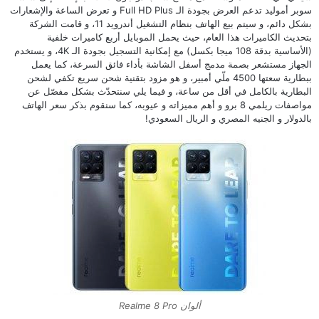
سوبر أموليد تدعم العرض بجودة الـ Full HD Plus و تعرض الساعة والإشعارات
بشكل دائم، و سيتم بيع الهاتف بنظام التشغيل أندرويد 11، و قامت الشركة
بتحديث الكاميرات هذا العام، حيث يحمل الموبايل أربع كاميرات خلفية
(الأساسية بدقة 108 ميجا بكسل) مع إمكانية التسجيل بجودة الـ 4K، و يستخدم
الجهاز مستشعر بصمة مدمج أسفل الشاشة بأداء فائق السرعة، كما يعمل
ببطارية سعتها 4500 ملّي أمبير، و هو مزود بتقنية شحن سريع تكفي لشحن
البطارية بالكامل في أقل من ساعة، و فيما يلي سنتحدّث بشكل مفصّل عن
مواصفات ريلمي 8 برو و أهم مميزاته و عيوبه، كما سنقوم بذكر سعر الهاتف
بالدولار و الجنيه المصري و الريال السعودي!
ألوان Realme 8 Pro