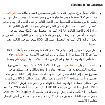
مواصفات Realme 8 Pro :
يمتلك الجهاز درج يحتوي على مدخلين مخصصين فقط لإضافة
بطاقتي اتصال
من النوع Nano SIM و يتم تشغيلهما في وضع الاستعداد، بينما يتصل موبايل
ريلمي 8 برو بشبكات المحمول من الجيل الثاني و حتى الجيل الرابع، و يدعم
الاتصال بالانترنت من خلال إحدى الشرائح على سرعات الجيل الثاني EDGE
أو GSM، و الجيل الثالث HSPA (سرعة التحميل هي 42.2 ميجا بت في
الثانية بحد أقصى، و سرعة الرفع هي 5.76 ميجا بت في الثانية بحد أقصى)، و
الجيل الرابع LTE (سرعة التحميل تصل إلى 800 ميجا بت في الثانية بحد
أقصى).
يصل وزن الموبايل إلى حوالي 176 جرامًا، كما يتم تصميمه بأبعاد (160.6
مم) فـ (73.9 مم) فـ (8.1 مم)، و تأتي الواجهة الأمامية من
خامات
زجاج،
بينما تأتي الواجهة الخلفية و الإطار من خامات بلاستيكية (بولي كاربونيت).
يستخدم الجوال
شاشة
من النوع Super AMOLED كابستيف (نفس نوع
الشاشة المُستخدمة في النسخة العادية
Realme 8
)، و هي تمتلك درجة
سطوع تصل إلى 430 نيتس في المتوسط، كما تصل إلى 1000 نيتس بحد
أقصى، و تأتي بمساحة 6.4 إنش، و هي بذلك تمثّل حوالي 83.3 في المائة
من إجمالي مساحة الواجهة الأمامية للهاتف، و تدعم دقة عرض 2400 فـ
1080 بكسل (ما يُساوي جودة Full HD Plus)، مع نسبة أبعاد 20:9، و كثافة
بكسلات 411 بكسل لكل إنش، و هي تدعم خاصية الـ Always On Display،
و يتم تصميم الشاشة بدون حواف تُذكر، كما يوجد بها ثقب في أعلى اليسار
للكاميرا الأمامية.