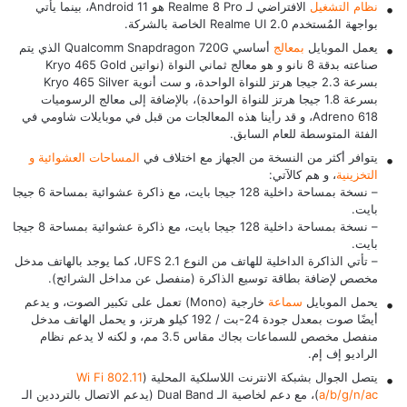
نظام التشغيل
الافتراضي لـ Realme 8 Pro هو Android 11، بينما يأتي
بواجهة المُستخدم Realme UI 2.0 الخاصة بالشركة.
يعمل الموبايل
بمعالج
أساسي Qualcomm Snapdragon 720G الذي يتم
صناعته بدقة 8 نانو و هو معالج ثماني النواة (نواتين Kryo 465 Gold
بسرعة 2.3 جيجا هرتز للنواة الواحدة، و ست أنوية Kryo 465 Silver
بسرعة 1.8 جيجا هرتز للنواة الواحدة)، بالإضافة إلى معالج الرسوميات
Adreno 618، و قد رأينا هذه المعالجات من قبل في
موبايلات شاومي
في
الفئة المتوسطة للعام السابق.
يتوافر أكثر من النسخة من الجهاز مع اختلاف في
المساحات العشوائية و
التخزينية
، و هم كالآتي:
– نسخة بمساحة داخلية 128 جيجا بايت، مع ذاكرة عشوائية بمساحة 6 جيجا
بايت.
– نسخة بمساحة داخلية 128 جيجا بايت، مع ذاكرة عشوائية بمساحة 8 جيجا
بايت.
– تأتي الذاكرة الداخلية للهاتف من النوع UFS 2.1، كما يوجد بالهاتف مدخل
مخصص لإضافة بطاقة توسيع الذاكرة (منفصل عن مداخل الشرائح).
يحمل الموبايل
سماعة
خارجية (Mono) تعمل على تكبير الصوت، و يدعم
أيضًا صوت بمعدل جودة 24-بت / 192 كيلو هرتز، و يحمل الهاتف مدخل
منفصل مخصص للسماعات بجاك مقاس 3.5 مم، و لكنه لا يدعم نظام
الراديو إف إم.
يتصل الجوال بشبكة الانترنت اللاسلكية المحلية (
Wi Fi 802.11
a/b/g/n/ac
)، مع دعم لخاصية الـ Dual Band (يدعم الاتصال بالترددين الـ