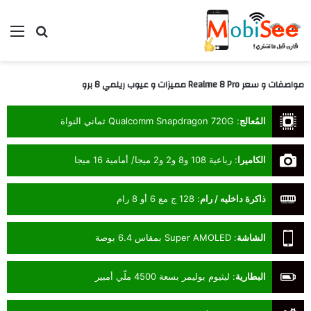
بحث عن
الق
مواصفات و سعر Realme 8 Pro مميزات و عيوب ريلمي 8 برو
المُعالج
:
Qualcomm Snapdragon 720G ثماني النواة
الكاميرا
:
رباعية 108 و8 و2 و2 ميجا/ أمامية 16 ميجا
ذاكرة داخليه / رام
:
128 ج مع 6 أو 8 رام
الشاشة
:
Super AMOLED بمقاس 6.4 بوصة
البطارية
:
ليثيوم بوليمر بسعة 4500 ملّي أمبير