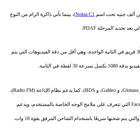
من ألف جنيه تحت اسم
Nokia C1
)، بينما تأتي ذاكرة الرام من النوع
تدعم الكاميرات وضعي الـ HDR، والبانوراما، تمتلك فلاش LED فردي، ويمكن للكاميرات تسجيل مقاطع فيديو بدقة 1080بكسل بسرعة 30 فريم في الثانية الواحدة، وهي أقل من دقة الفيديوهات التي يتم
يدعم الهاتف نظام البلوتوث من الإصدار الخامس، ويدعم الـ A2DP، والـ LE، كما يدعم نظام تحديد المواقع الجغرافية (GPS، مع A-GPS، و Glonass، و Galileo، و BDS)، كما يدعم نظام الإذاعة (Radio FM)،
الإصبع (تجده في الواجهة الخلفية للجهاز)، ويمكن أيضًا فتح الهاتف عن طريق خاصية الـ Face Unlock التي تتعرف على ملامح الوجه الخاصة بالمستخدم، ويدعم