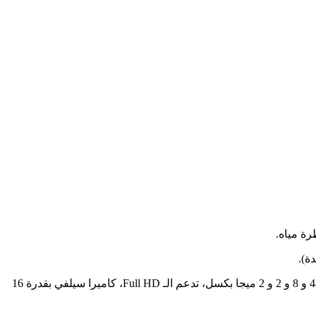
ة مياه.
عندما تشتري الموبايل، ستقوم بالاستمتاع بتجربة رائعة مع نظام الأنرويد من أحدث إصدار (10)، كما يحمل الهاتف كاميرا خلفية رباعية بقدرة 48 و 8 و 2 و 2 ميجا بكسل، تدعم الـ Full HD، كاميرا سيلفي بقدرة 16