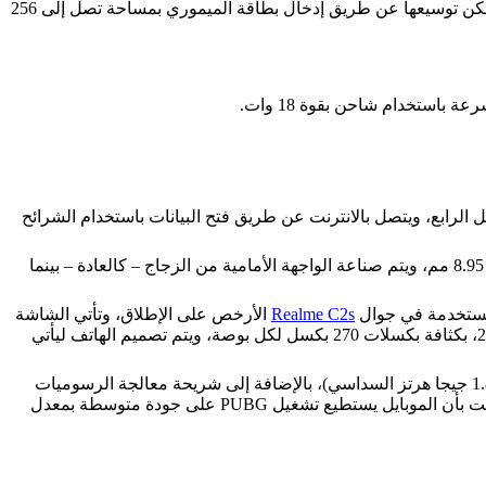
شريحة معالجة الرسوميات المُستخدمة نوعها مالي جي 52 إم سي 2، ويتحوي الهاتف على ذاكرة صلبة بمساحة 64 أو 128 جيجا بايت، والتي يمكن توسيعها عن طريق إدخال بطاقة الميموري بمساحة تصل إلى 256
لاتصال بشبكات الجيل الرابع، ويتصل بالانترنت عن طريق فتح البيانات باستخدام الشرائح
اندرويد 10 مع واجهة المستخدم Realme UI، كما يزن الهاتف 195 جرامًا، ويأتي بأبعاد 164.4 فـ 75 فـ 8.95 مم، ويتم صناعة الواجهة الأمامية من الزجاج – كالعادة – بينما
Realme C2s
الأرخص على الإطلاق، وتأتي الشاشة
بمقاس 6.5 بوصة، كما تستحوذ على 82.3 في المائة من واجهة الهاتف، وتدعم دقة عرض 1600 فـ 720 بكسل (HD Plus)، مع نسبة أبعاد 20:9، بكثافة بكسلات 270 بكسل لكل بوصة، ويتم تصميم الهاتف ليأتي
رئيسي MediaTek Helio G80 ثماني النواة (بأنوية Cortex A75 بسرعة 2.0 جيجا هرتز الثنائي، و Cortex A55 بسرعة 1.8 جيجا هرتز السداسي)، بالإضافة إلى شريحة معالجة الرسوميات
Mali-G52 MC2، وهو أول هاتف يأتي بهذا المعالج، الذي سيقوم بالتركيز على تقديم أفضل أداء في مجال الألعاب، خاصةً وأن الشركة ضرّحت بأن الموبايل يستطيع تشغيل PUBG على جودة متوسطة بمعدل