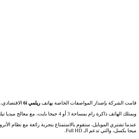
قامت الشركة بإصدار المواصفات الخاصة بهاتف
ريلمي 6i
الاقتصادي، 
ويمتلك الهاتف ذاكرة رام بمساحة 3 أو 4 جيجا بايت، مع معالج ميديا تيك هيليو جي 80 ثماني النواة (بمتوسط سرعة 1.85 جيجا هرتز للنواة الواحدة).
ميجا بكسل، والتي تدعم الـ Full HD.