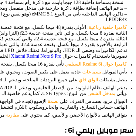
– نسخة بمساحة داخلية 128 جيجا بايت، مع ذاكرة رام بمساحة 4 جيجا بايت.
– يدعم الهاتف إضافة بطاقة ذاكرة خارجية في مدخل منفصل ومخصص لها بم
– ذاكرة الهاتف الداخلية تأتي من النوع eMMC 5.1 (وهو نفس نوع الذاكرة الداخلية لأحد
LPDDR4x.
كاميرا خلفية رباعية،
الأولى بقدرة 48 ميجا بكسل، مع فتحة عدسة f1.8 (وايد)، وهي كاميرا الجوال الأساسية المزودة بإمكانية التركيز التلقائي بعد تحديد المرحلة PDAF.
الثانية بقدرة 8 ميجا بكسل، والتي تأتي بفتحة عدسة f2.3 (الترا وايد)، بحيث تتمكّن من التقاط صور بزاوية أوسع من الكاميرا الأولى.
الثالثة بقدرة 2 ميجا بكسل، مع فتحة عدسة f2.4، والتي تُستخدم ككاميرا ماكرو منفصلة؛ لتصوير الأجسام القريبة جدًا من الكاميرا.
الرابعة والأخيرة بقدرة 2 ميجا بكسل، بفتحة عدسة f2.4، والتي تعمل على تحديد عُمق الأجسام في الصورة؛ لعمل العزل والتقاط البورتريه.
تصويرها باستخدام كاميرات جوال
Xiaomi Redmi Note 9 Pro
الخلفي
كاميرا جوال Realme 6i السيلفي
تأتي بقدرة 16 ميجا بكسل، بفتحة عدسة f2.4، مع دعم للإتش دي آر، والبانوراما أيضًا، مع إمكانية تصوير الفيديو بدقة 1080 بكسل بسرعة 30 لقطة في الثانية.
يأتي الموبايل
بسماعات
عادية تعمل على تكبير الصوت، ويحتوي على ا
يتصل بشبكات
الواي فاي
على جميع الترددات المتاحة، ويدعم الـ dual-band، والـ Wi-Fi Direct، بالإضافة إلى إمكانية إنشاء HotSpot.
ويأتي
بمدخل الشحن
من النوع USB Type-C، كما يدعم خاصية الـ USB OTG.
الجوال مزود بحساس التعرف على
بصمة
الهاتف حساس التسارع، والتقارب، والجايروسكوب (اللازم لتشغيل نظارات الـ VR)، ومستشعر الات
يتوافر الهاتف بالألوان الأخضر، والأبيض، كما يحتوي على
بطارية
من النوع
سعر موبايل ريلمي 6i :