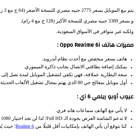
يتم بيع الموبايل بسعر 2775 جنيه مصري للنسخة الأصغر (64 ج مع 3 رام).
و بسعر 3389 جنيه مصري للنسخة الأكبر (128 ج مع 4 رام).
ولكنه غير متوافر في الأسواق السعودية.
مميزات هاتف Oppo Realme 6i :
هاتف بسعر منخفض مع أحدث نظام أندرويد.
يمكنك إضافة بطاقتي الاتصال بجانب ذاكرة الميموري.
سعة البطارية عملاقة، فهي تكفي لتشغيل الموبايل لمدة تصل إلى يو
أول موبايل بمعالج جي 80 الذي يهتم بمجال تشغيل الألعاب الحديثة بأعلى أداء.
عيوب أوبو ريلمي 6 آي :
لا يأتي مع الهاتف سماعات هاند فري.
لا تدعم الشاشة العرض بجودة الـ Full HD؛ لذا لن تجد اختيار 1080 بكسل ضمن اختيارات جودة الفيديو عند
كنا نتوقع أن يأتي الهاتف بإمكانيات أقل قليلًا من
Realme 6
؛ حيث يُ