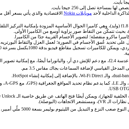
ساحة تصل إلى 256 جيجا بايت.
موبايلات Nokia
الاقتصادية والذي يأتي بسعر أقل 
ة.
لمدخل القياسي لإضافة السماعات بجاك مقاس 3.5 مم.
جاهات (البوصلة).
 صعب النزع و التبديل من الليثيوم بوليمر بسعة 5000 ملّي أمبير، والتي يتم شحنها سريعًا باستخدام الشاحن المرفق بقوة 18 وات.