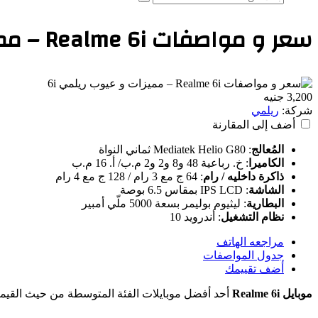
بحث
عن
سعر و مواصفات Realme 6i – مميزات و عيوب ريلمي 6i
3,200 جنيه
شركة:
ريلمي
أضف إلى المقارنة
المُعالج
:
Mediatek Helio G80 ثماني النواة
الكاميرا
:
خ. رباعية 48 و8 و2 و2 م.ب/ أ. 16 م.ب
ذاكرة داخليه / رام
:
64 ج مع 3 رام / 128 ج مع 4 رام
الشاشة
:
IPS LCD بمقاس 6.5 بوصة
البطارية
:
ليثيوم بوليمر بسعة 5000 ملّي أمبير
نظام التشغيل
:
أندرويد 10
مراجعه الهاتف
جدول المواصفات
أضف تقييمك
موبايل Realme 6i
أحد أفضل موبايلات الفئة المتوسطة من حيث القيمة التي