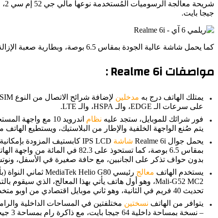
جيجا بايت.
كما يحمل شاشة عالية الجودة بمقاس 6.5 بوصة، وبطارية صعبة الإزالة من الليثيوم بوليمر بسعة 5000 ملّي أمبير، والتي يمكن إعادة شحنها بسرعة باستخدام شاحن بقوة 18 وات.
مواصفات Realme 6i :
يمتلك الهاتف درج به
مدخلين
على سرعات الـ EDGE، والـ HSPA، والـ LTE.
فور شرائك للموبايل، ستجد عليه
نظام
يتم صُنع الواجهة الخلفية والإطار من البلاستيك، ويستطيع الهاتف 
يحمل جوال Realme 6i
شاشة
IPS LCD كابستيف المزودة بإمكانية اللمس المتعدد، والتي تدعم 16 مليون لون، وهي نفس نوع الشاشة المُستخدمة في جوال
بدون حواف تذكر على الجانبين، مع حافة صغيرة في الأسفل، ونوتش علوي على هئية
يستخدم الهاتف
معالج
تحديث 40 فريم في الثانية، وهو ثاني موبايل اقتصادي من اوبو متخصص في تشغيل الألعاب بعد
يتوافر من الهاتف
نسختين
مختلفتين في المساحات الداخلية والرامات
– نسخة بمساحة داخلية 64 جيجا بايت، مع ذاكرة رام بمساحة 3 جيجا بايت.