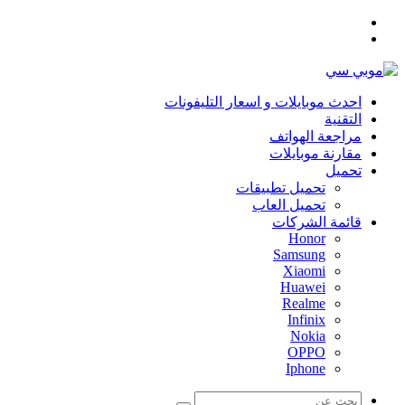
القائمة
بحث
عن
احدث موبايلات و اسعار التليفونات
التقنية
مراجعة الهواتف
مقارنة موبايلات
تحميل
تحميل تطبيقات
تحميل العاب
قائمة الشركات
Honor
Samsung
Xiaomi
Huawei
Realme
Infinix
Nokia
OPPO
Iphone