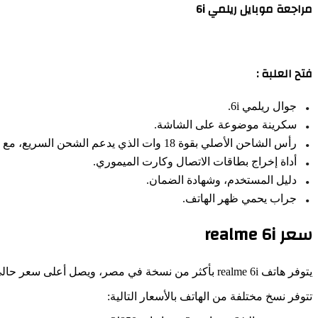
مراجعة موبايل ريلمي 6i
فتح العلبة :
جوال ريلمي 6i.
سكرينة موضوعة على الشاشة.
رأس الشاحن الأصلي بقوة 18 وات الذي يدعم الشحن السريع، مع كابل USB Type-C.
أداة إخراج بطاقات الاتصال وكارت الميموري.
دليل المستخدم، وشهادة الضمان.
جراب يحمي ظهر الهاتف.
سعر realme 6i
يتوفر هاتف realme 6i بأكثر من نسخة في مصر، ويصل أعلى سعر حالي له إلى 3٬200 جنيه.
تتوفر نسخ مختلفة من الهاتف بالأسعار التالية: