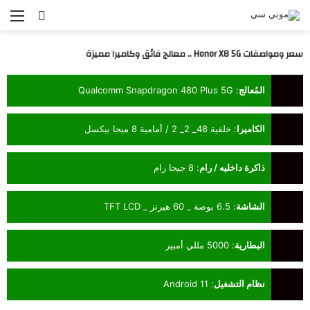
بحث عن
الق
سعر ومواصفات Honor X8 5G .. معالج فائق وكاميرا مميزة
المُعالج
:
Qualcomm Snapdragon 480 Plus 5G
الكاميرا
:
خلفية 48_ 2_ 2 / أمامية 8 ميجا بيكسل
ذاكرة داخليه / رام
:
8 جيجا رام
الشاشة
:
6.5 بوصة _ 60 هيرتز _ TFT LCD
البطارية
:
5000 مللي أمبير
نظام التشغيل
:
Android 11