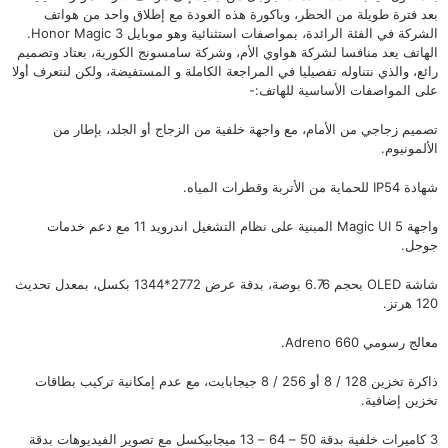
بعد فترة طويلة من الحظر، وباكورة هذه العودة مع إطلاق واحد من هواتف
الشركة في الفئة الرائدة، بمواصفات استثنائية وهو موبايل Honor Magic 3.
الهاتف يعد منافسا لشركة
هواوي
الأم، وشركة
سامسونج
الكورية، بعتاد وتصميم
رائع، والذي نتناوله تفصيليا في المراجعة الكاملة و المستفيضة، ولكن لنتعرف أولا
على المواصفات الأساسية للهاتف:-
تصميم زجاجي من الأمام، مع واجهة خلفية من الزجاج أو الجلد، بإطار من
الألمونيوم.
شهادة IP54 للحماية من الأتربة وقطرات المياه.
واجهة Magic UI 5 المبنية على نظام التشغيل اندرويد 11 مع دعم خدمات
جوجل.
شاشة OLED بحجم 6.76 بوصة، بدقة عرض 2772*1344 بكسل، بمعدل تحديث
120 هرتز.
معالج رسومي Adreno 660.
ذاكرة تخزين 128 / 8 أو 256 / 8 جيجابايت، مع عدم إمكانية تركيب بطاقات
تخزين إضافية.
3 كاميرات خلفية بدقة 50 – 64 – 13 ميجابيكسل مع تصوير الفيديوهات بدقة