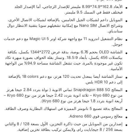
الأبعاد 162.8*74.9*8.99 مليمتر للإصدار الزجاجي، أما الإصدار الجلد
فيختلف فقط في السمك 9.5 مليمتر.
الموبايل داعم لشبكات الجيل الخامس، بالإضافة لشبكات الاتصال الأخرى،
وشرائح الاتصال Nano SIM مع إمكانية تشغيلهم سويا بتقنية الانتظار دوال
ستاندباي.
نظام التشغيل اندرويد 11 مع واجهة شركة اونر Magic UI 5 مع دعم خدمات
جوجل.
الشاشة OLED بحجم 6.76 بوصة، بدقة عرض 2772*1344 بكسل، بكثافة
بيكسلات 456 يكسل، بأبعاد 18.5:9. وتمتاز بقلة الحواف بصورة مبهرة تكاد
تكون غير موجودة بالمرة، حيث تشغل الشاشة مساحة 94.9% من الواجهة
الأمامية.
تمتاز الشاشة أيضا بمعدل تحديث 120 هرتز، مع دعم 1B colors بالإضافة
إلى دعم HDR 10 بلس.
المعالج Snapdragon 888 5G ثماني الانوية ( نواة بتردد 2.84 جيجا هرتز
من نوع Kryo 680 – ثلاثة انوية بتردد 2.42 جيجا هرتز من نوع Kryo 680 –
أربعة انوية بتردد 1.8 جيجا هرتز من نوع Kryo 680).
المعالج بدقة تصنيع 5 نانومتر المميزة في استهلاك البطارية وصرف الطاقة.
معالج رسومي قوي Adreno 660.
إصدارين من الموبايل من حيث ذاكرة التخزين، الأول بسعة 128 / 8 والثاني
بسعة 256 / 8 جيجابايت رام، ولايمكن تركيب بطاقة تخزين إضافية.