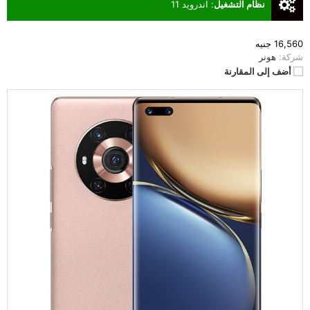
نظام التشغيل
:
اندرويد 11
16,560 جنيه
شركة:
هونر
أضف إلى المقارنة