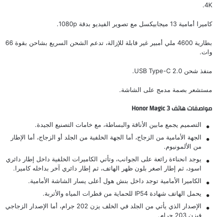
4K.
كاميرا أمامية 13 ميجابيكسل مع تصوير الفيديو بدقة 1080p.
بطارية 4600 ملي أمبير غير قابلة للإزالة، تدعم الشحن السريع بشاحن بقوة 66
وات.
منفذ شحن USB Type-C 2.0.
مستشعر بصمة مدمج على الشاشة.
مواصفات هاتف Honor Magic 3
التصميم يجمع مابين الأناقة والبساطة، مع خامات التصنيع الجيدة.
الجهة الأمامية من الزجاج، أما الجهة الخلفية من الجلد أو الزجاج، أما الإطار
من الألمونيوم.
يوجد انحناءة رائعة على الجوانب، وتأتي الكاميرات الخلفية داخل إطار دائري
اسود، ثم إطار اصغر بلون ظهر الهاتف، ثم إطار دائري آخر بداخله كاميرا.
الكاميرا الأمامية توجد داخل بنش هول أعلى يسار الشاشة الأمامية.
يحمل الهاتف شهادة IP54 للحماية من قطرات المياه والأتربة.
الإصدار الذي يأتي من الجلد في الخلف يزن 202 جرام، أما الإصدار الزجاجي
فيزن 203 جرام.