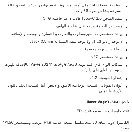
البطارية بسعة 4600 ملي أمبير من نوع ليثيوم بوليمر، يدعم الشحن فائق
السرعة بشاحن بقوة 66 وات.
منفذ الشحن USB Type-C 2.0 داعم خاصية OTG.
مستشعر للبصمة مدمج على شاشة الهاتف.
يوجد مستشعرات الجيروسكوب والتقارب و التسارع والبوصلة والإضاءة.
لا يوجد راديو اف ام ولا يوجد منفذ السماعة Jack 3.5mm.
سماعات ستريو مجسمة.
يوجد مستشعر NFC.
شبكات الواي فاي المدعومة Wi-Fi 802.11 a/b/g/n/ac/6 بالإضافة للهوت
سبوت و الواي فاي دايركت.
إصدار البلوتوث 5.2.
ألوان الموبايل النسخة الزجاجية الأسود والأبيض، أما النسخة الجلد باللون
الأزرق والذهبي.
كاميرا هاتف Honor Magic3
ثلاثة كاميرات خلفية مع فلاش LED.
الكاميرا الأولى بدقة 50 ميجابيكسل بفتحة عدسة F1.9 عريضة ومستشعر 1/1.56
بوصة.