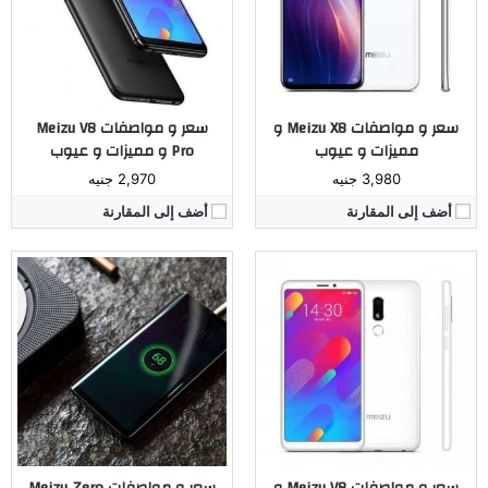
الشاشة:
IPS LCD بحجم 5.7 بوصة
الشاشة:
أموليد بحجم 5.99 بوصة
البطارية:
ليثيوم أيون 3200 مللي أمبير
البطارية:
ليثيوم أيون
نظام التشغيل:
أندرويد 8.0 أوريو
نظام التشغيل:
أندرويد 9.0 باي
مراجعة كاملة ←
مراجعة كاملة ←
سعر و مواصفات Meizu X8 و
سعر و مواصفات Meizu V8
مميزات و عيوب
Pro و مميزات و عيوب
3,980 جنيه
2,970 جنيه
أضف إلى المقارنة
أضف إلى المقارنة