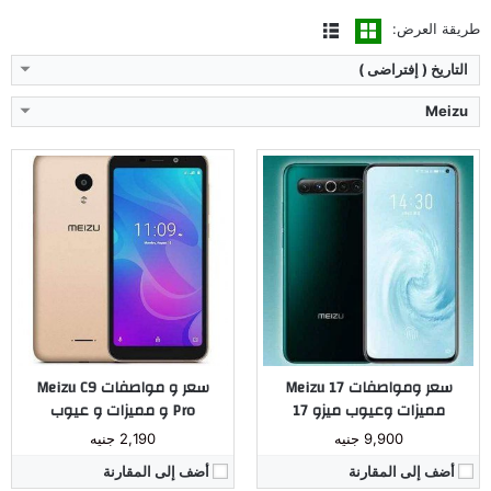
طريقة العرض:
التاريخ ( إفتراضى )
Meizu
المُعالج:
Unisoc SC9832E رباعي النواة
المُعالج:
كوالكوم سنابدراجون 632 ثماني النواة
الكاميرا:
خلفية بدقة 13 ميجا بيكسل / أمامية بدقة 8 ميجا بيكسل
الكاميرا:
خلفية مزدوجة بدقة 12 و 5 ميجا بيكسل / أمامية بدقة 8 ميجا بيكسل
ذاكرة داخليه / رام:
16 جيجا بايت / 2 جيجا بايت
ذاكرة داخليه / رام:
64 جيجا بايت / 4 جيجا بايت
الشاشة:
IGZO IPS LCD بحجم 5.45 بوصة
الشاشة:
IPS LCD بحجم 6.0 بوصة
البطارية:
ليثيوم أيون 3000 مللي أمبير
البطارية:
ليثيوم أيون 3600 مللي أمبير
نظام التشغيل:
أندرويد 8.0 أوريو
نظام التشغيل:
أندرويد 8.0 أوريو
مراجعة كاملة ←
مراجعة كاملة ←
سعر ومواصفات Meizu 17
سعر و مواصفات Meizu C9
مميزات وعيوب ميزو 17
Pro و مميزات و عيوب
9,900 جنيه
2,190 جنيه
أضف إلى المقارنة
أضف إلى المقارنة