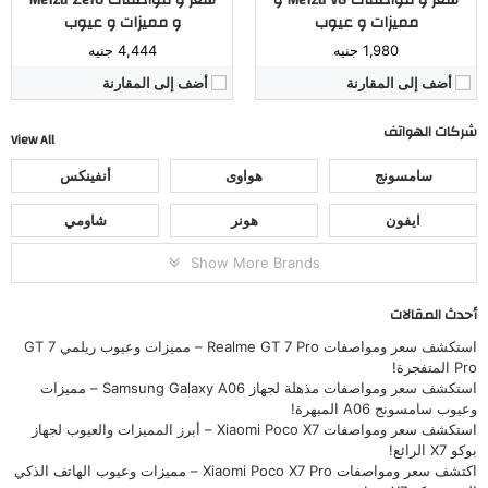
سعر و مواصفات Meizu V8 و
سعر و مواصفات Meizu Zero
مميزات و عيوب
و مميزات و عيوب
1,980 جنيه
4,444 جنيه
أضف إلى المقارنة
أضف إلى المقارنة
شركات الهواتف
View All
سامسونج
هواوى
أنفينكس
ايفون
هونر
شاومي
Show More Brands
أحدث المقالات
استكشف سعر ومواصفات Realme GT 7 Pro – مميزات وعيوب ريلمي GT 7
Pro المتفجرة!
استكشف سعر ومواصفات مذهلة لجهاز Samsung Galaxy A06 – مميزات
وعيوب سامسونج A06 المبهرة!
استكشف سعر ومواصفات Xiaomi Poco X7 – أبرز المميزات والعيوب لجهاز
بوكو X7 الرائع!
اكتشف سعر ومواصفات Xiaomi Poco X7 Pro – مميزات وعيوب الهاتف الذكي