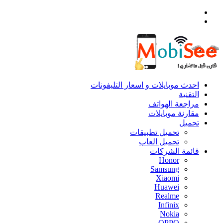
القائمة
بحث
عن
احدث موبايلات و اسعار التليفونات
التقنية
مراجعة الهواتف
مقارنة موبايلات
تحميل
تحميل تطبيقات
تحميل العاب
قائمة الشركات
Honor
Samsung
Xiaomi
Huawei
Realme
Infinix
Nokia
OPPO