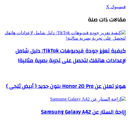
طباعة
لينكدإن
مشاركة
بينتيريست
فيسبوك
‫X
عبر
مقالات ذات صلة
البريد
كيفية تعزيز جودة فيديوهات TikTok: دليل شامل
لإعدادات هاتفك لتحصل على تجربة بصرية مثالية!
هونر تعلن عن Honor 20 Pro بلون جديد ( أبيض ثلجى )
إزاحة الستار عن Samsung Galaxy A42