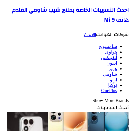
احدث التسريبات الخاصة بفلاج شيب شاومي القادم
هاتف Mi 9
شركات الهواتف
View All
سامسونج
هواوى
أنفينكس
ايفون
هونر
شاومي
اوبو
نوكيا
OnePlus
Show More Brands
أحدث الموبايلات