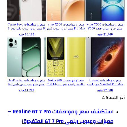
سعر و مواصفات vivo Y500
سعر و مواصفات vivo X500
سعر و مواصفات Tecno Pova
مميزات و عيوب فيفو Y500
Pro Max مميزات و عيوب فيفو
8 مميزات و عيوب تكنو بوفا 8
X500 برو ماكس
21,400 جنيه
18,100 جنيه
سعر و مواصفات Huawei
سعر و مواصفات Nokia 200
سعر و مواصفات OnePlus N6
MatePad Pro Max مميزات و
4G مميزات و عيوب نوكيا 200
مميزات و عيوب ون بلس N6
عيوب هواوي MatePad Pro
4G
77,600 جنيه
14,200 جنيه
Max
أخر المقالات
استكشف سعر ومواصفات Realme GT 7 Pro –
مميزات وعيوب ريلمي GT 7 Pro المتفجرة!