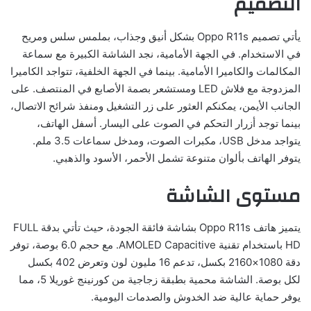
التصميم
يأتي تصميم Oppo R11s بشكل أنيق وجذاب، بملمس سلس ومريح
في الاستخدام. في الجهة الأمامية، نجد الشاشة الكبيرة مع سماعة
المكالمات والكاميرا الأمامية. بينما في الجهة الخلفية، تتواجد الكاميرا
المزدوجة مع فلاش LED ومستشعر بصمة الأصابع في المنتصف. على
الجانب الأيمن، يمكنكم العثور على زر التشغيل ومنفذ شرائح الاتصال،
بينما توجد أزرار التحكم في الصوت على اليسار. أسفل الهاتف،
يتواجد مدخل USB، مكبرات الصوت، ومدخل سماعات 3.5 ملم.
يتوفر الهاتف بألوان متنوعة تشمل الأحمر، الأسود والذهبي.
مستوى الشاشة
يتميز هاتف Oppo R11s بشاشة فائقة الجودة، حيث تأتي بدقة FULL
HD باستخدام تقنية AMOLED Capacitive. مع حجم 6.0 بوصة، توفر
دقة 1080×2160 بكسل، تدعم 16 مليون لون وتعرض 402 بكسل
لكل بوصة. الشاشة محمية بطبقة زجاجية من كورنينج غوريلا 5، مما
يوفر حماية عالية ضد الخدوش والصدمات اليومية.