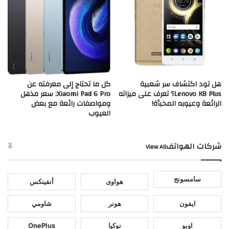
هل تود اكتشاف سر شعبية
كل ما تحتاج إلى معرفته عن
Lenovo K8 Plus؟ تعرف على ميزاته
Xiaomi Pad 6 Pro: سعر مذهل
الرائعة وعيوبه المخبأة!
ومواصفات رائعة مع بعض
العيوب
شركات الهواتف
View All
سامسونج
هواوى
أنفينكس
ايفون
هونر
شاومي
اوبو
نوكيا
OnePlus