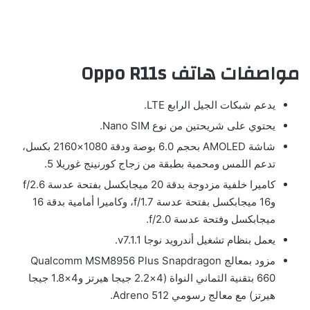
مواصفات هاتف Oppo R11s
يدعم شبكات الجيل الرابع LTE.
يحتوي على شريحتين من نوع Nano SIM.
شاشة AMOLED بحجم 6.0 بوصة ودقة 1080×2160 بكسل،
تدعم اللمس ومحمية بطبقة من زجاج كورنينج غوريلا 5.
كاميرا خلفية مزدوجة بدقة 20 ميجابكسل بفتحة عدسة f/2.6
و16 ميجابكسل بفتحة عدسة f/1.7، وكاميرا أمامية بدقة 16
ميجابكسل وفتحة عدسة f/2.0.
يعمل بنظام تشغيل أندرويد نوجا v7.1.1.
مزود بمعالج Qualcomm MSM8956 Plus Snapdragon
660 بتقنية الثماني النواة (4×2.2 جيجا هيرتز و4×1.8 جيجا
هيرتز) مع معالج رسومي Adreno 512.