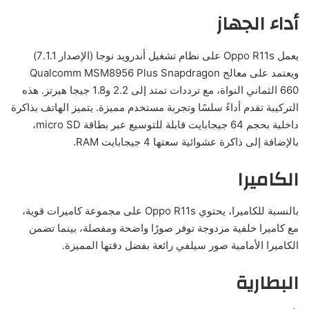
أداء الجهاز
يعمل Oppo R11s على نظام تشغيل أندرويد نوجا (الإصدار 7.1.1)
ويعتمد على معالج Qualcomm MSM8956 Plus Snapdragon
660 الثماني النواة، مع ترددات تمتد إلى 2.2 و1.8 جيجا هيرتز. هذه
التركيبة تقدم أداءً سلسًا وتجربة مستخدم مميزة. يتميز الهاتف بذاكرة
داخلية بحجم 64 جيجابايت قابلة للتوسيع عبر بطاقة micro SD،
بالإضافة إلى ذاكرة عشوائية سعتها 4 جيجابايت RAM.
الكاميرا
بالنسبة للكاميرا، يحتوي Oppo R11s على مجموعة كاميرات قوية،
مع كاميرا خلفية مزدوجة توفر صورًا واضحة ومفصلة، بينما تضمن
الكاميرا الأمامية صور سيلفي رائعة بفضل دقتها المميزة.
البطارية