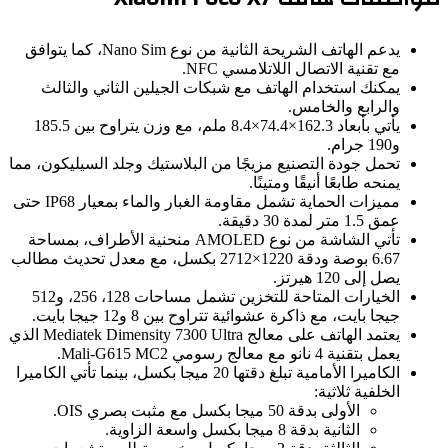
يدعم الهاتف الشريحة الثانية من نوع Nano Sim، كما يتوافق
مع تقنية الاتصال اللاتلامسي NFC.
يمكنك استخدام الهاتف مع شبكات الجيلين الثاني والثالث
والرابع والخامس.
يأتي بأبعاد 162.3×74.4×8.4 ملم، مع وزن يتراوح بين 185.5
و190 جرام.
تحمل جودة التصنيع مزيجًا من البلاستيك وجلد السيليكون، مما
يمنحه طابعًا أنيقًا ومتينًا.
مميزات الحماية تشمل مقاومة الغبار والماء بمعيار IP68 حتى
عمق 1.5 متر لمدة 30 دقيقة.
تأتي الشاشة من نوع AMOLED منحنية الأطراف، بمساحة
6.67 بوصة ودقة 1220×2712 بكسل، مع معدل تحديث مطالب
يصل إلى 120 هيرتز.
الخيارات المتاحة للتخزين تشمل مساحات 128، 256، و512
جيجا بايت، مع ذاكرة عشوائية تتراوح بين 8 و12 جيجا بايت.
يعتمد الهاتف على معالج Mediatek Dimensity 7300 Ultra الذي
يعمل بتقنية 4 نانو مع معالج رسومي Mali-G615 MC2.
الكاميرا الأمامية تبلغ دقتها 20 ميجا بكسل، بينما تأتي الكاميرا
الخلفية ثلاثية:
الأولى بدقة 50 ميجا بكسل مع مثبت بصري OIS.
الثانية بدقة 8 ميجا بكسل واسعة الزاوية.