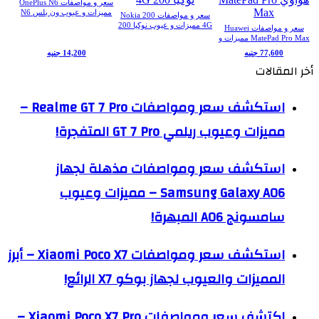
سعر و مواصفات OnePlus N6
مميزات و عيوب ون بلس N6
سعر و مواصفات Nokia 200
4G مميزات و عيوب نوكيا 200
سعر و مواصفات Huawei
4G
MatePad Pro Max مميزات و
عيوب هواوي MatePad Pro
77,600 جنيه
14,200 جنيه
Max
أخر المقالات
استكشف سعر ومواصفات Realme GT 7 Pro –
مميزات وعيوب ريلمي GT 7 Pro المتفجرة!
استكشف سعر ومواصفات مذهلة لجهاز
Samsung Galaxy A06 – مميزات وعيوب
سامسونج A06 المبهرة!
استكشف سعر ومواصفات Xiaomi Poco X7 – أبرز
المميزات والعيوب لجهاز بوكو X7 الرائع!
اكتشف سعر ومواصفات Xiaomi Poco X7 Pro –