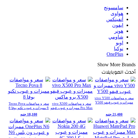
سامسونج
هواوى
أنفينكس
ايفون
هونر
شاومي
اوبو
نوكيا
OnePlus
Show More Brands
أحدث الموبايلات
سعر و مواصفات vivo Y500
مميزات و عيوب فيفو Y500
سعر و مواصفات vivo X500
سعر و مواصفات Tecno Pova
Pro Max مميزات و عيوب فيفو
8 مميزات و عيوب تكنو بوفا 8
X500 برو ماكس
21,400 جنيه
18,100 جنيه