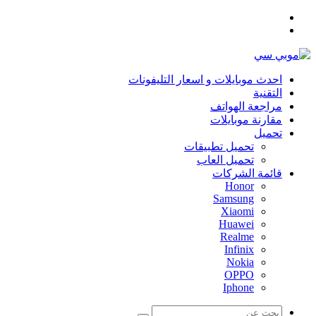
القائمة
بحث
عن
احدث موبايلات و اسعار التليفونات
التقنية
مراجعة الهواتف
مقارنة موبايلات
تحميل
تحميل تطبيقات
تحميل العاب
قائمة الشركات
Honor
Samsung
Xiaomi
Huawei
Realme
Infinix
Nokia
OPPO
Iphone