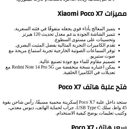
مميزات Xiaomi Poco X7
يتميز المعالج بأداء قوي يجعله متفوقًا في فئته السعرية.
تتميز الشاشة الجودة بدعم معدل تحديث 120 هيرتز
وتحسينات على مستوى السطوع.
تقدم الكاميرات التجربة المثالية بفضل المثبت البصري.
توفر السماعات الصوتية الخارجية تجربة استماع مريحة مع
صوت ستيريو.
تصميم مقاوم للماء مع جودة تصنيع عالية.
يمكن اعتباره نسخة منخفضة من Redmi Note 14 Pro 5G مع
تعديلات في الكاميرا الخلفية.
فتح علبة هاتف Poco X7
ستجد داخل علبة Poco X7 إسكرينة محمية مسبقًا، رأس شاحن بقوة
45 واط، سلك USB Type C، جراب لحماية الهاتف، دبوس معدني،
وكتيب تعليمات يوضح كيفية الاستخدام.
سعر هاتف Poco X7