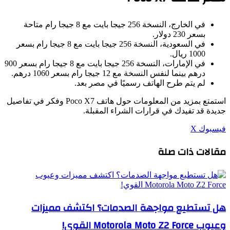
في الخارج، النسخة 256 جيجا بايت مع 8 جيجا رام متاحة
بسعر 230 دولار.
في السعودية، النسخة 256 جيجا بايت مع 8 جيجا رام بسعر
1000 ريال.
في الإمارات، النسخة 256 جيجا بايت مع 8 جيجا رام بسعر 900
درهم بينما لنفس النسخة مع 12 جيجا رام بسعر 1060 درهم.
لم يتم طرح الهاتف رسميًا في مصر بعد.
استمتع بمزيد من المعلومات حول هاتف Poco X7 وفكر في تفاصيل
جديدة قد تفيدك في قرارات الشراء المقبلة.
طباعة
لينكدإن
مشاركة
بينتيريست
فيسبوك
‫X
عبر
مقالات ذات صلة
البريد
هل تستطيع مواجهة الصدمات؟ اكتشف مميزات
وعيوب Motorola Moto Z2 Force القوي!