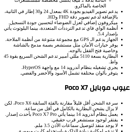
الثالثة بدقة 2 ميجا بكسل مخصصة للمستشعرات
الخاصة بالماكرو.
يدعم تصوير الفيديو بجودة 4K بمعدل 24 و30 إطار في الثانية،
بالإضافة لدعم تصوير دقة FHD وHD.
ميكروفون إضافي لعزل الضوضاء لتحسين جودة التسجيل.
أنظمة الواي فاي تدعم الترددات المتعددة، بينما البلوتوث يأتي
بإصدار 5.4.
الجهاز يدعم الـ GPS مع مجموعة متنوعة من أنظمة الملاحة.
يوفر خيارات الأمان مثل مستشعر بصمة مدمج بالشاشة
وخاصية فتح القفل بالوجه.
البطارية بسعة 5110 مللي أمبير تدعم الشحن السريع بقوة 45
واط.
يجري تشغيله بنظام أندرويد 14 مع واجهة HyperOS.
يتوفر بألوان مختلفة تشمل الأسود والأخضر والفضي.
عيوب موبايل Poco X7
سرعة الشحن أقل قليلاً مقارنة بالفئة السابقة Poco X6، لكن
لا يزال يشحن البطارية بالكامل في أقل من ساعة.
يعمل بنظام أندرويد 14 بينما يأتي Poco X7 Pro بأحدث إصدار.
يفتقر لوجود مستشعر قرب حقيقي.
لا يوجد منفذ لتوصيل سماعات الأذن 3.5 ملم.
لا تدعم إمكانية زيادة الذاكرة باستخدام كارت ميموري.