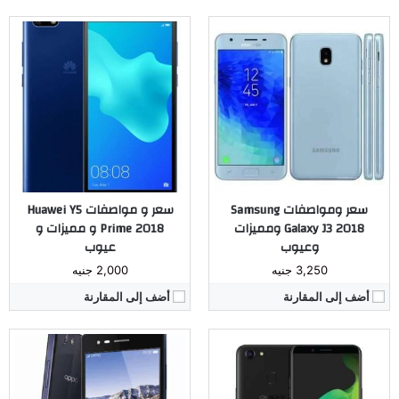
المُعالج:
Mediatek MT6763T Helio P23 ثماني النواة
المُعالج:
Mediatek MT6582 رباعي النواة
الكاميرا:
خلفية 13 ميجا بكسل، أمامية 16 ميجا بكسل
الكاميرا:
خلفية بدقة 8 ميجا بيكسل / أمامية بدقة 2 ميجا بيكسل
ذاكرة داخليه / رام:
32 جيجا بايت / 3 أو 4 جيجا بايت
ذاكرة داخليه / رام:
8 أو 16 جيجا بايت / 1 جيجا بايت
الشاشة:
LTPS IPS LCD بحجم 6 إنش
الشاشة:
IPS LCD بحجم 4.5 بوصة
البطارية:
ليثيوم أيون بسعة 3200 ملّي أمبير
البطارية:
ليثيوم بوليمر 2000 مللي أمبير
نظام التشغيل:
أندرويد 7.1 نوجا
نظام التشغيل:
أندرويد 4.4.2 كيت كات
مراجعة كاملة ←
مراجعة كاملة ←
سعر ومواصفات Samsung
سعر و مواصفات Huawei Y5
Galaxy J3 2018 ومميزات
Prime 2018 و مميزات و
وعيوب
عيوب
3,250 جنيه
2,000 جنيه
أضف إلى المقارنة
أضف إلى المقارنة
المُعالج:
Snapdragon 888+ 5G
الكاميرا:
خلفية 50 - 64 - 64 -64 ميجابيكسل - أمامية 13 ميجابيكسل - TOF 3D
المُعالج:
Qualcomm MSM8909v2 Snapdragon 212 رباعي النواة
ذاكرة داخليه / رام:
512 / 12 جيجابايت
الكاميرا:
خلفية 8 ميجا بكسل، أمامية 5 ميجا بكسل