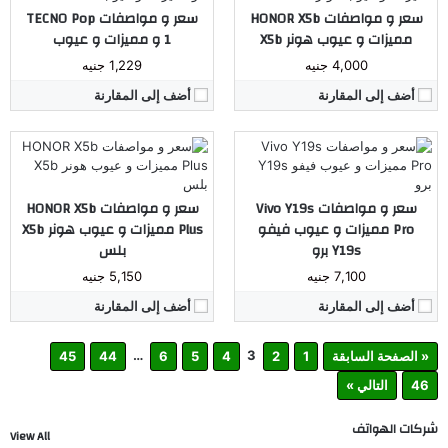
ذاكرة داخليه / رام:
128/256 جيجا مع 6 جيجا رام
ذاكرة داخليه / رام:
128 جيجا مع 4 جيجا رام
سعر و مواصفات HONOR X5b
سعر و مواصفات TECNO Pop
الشاشة:
6.68 بوصة بدقة 720x1608 بها ثقب صغير
الشاشة:
6.56 بوصة بدقة HD+ بها نوتش صغير
مميزات و عيوب هونر X5b
1 و مميزات و عيوب
البطارية:
6000 مللي أمبير
البطارية:
5200 مللي أمبير
4,000 جنيه
1,229 جنيه
نظام التشغيل:
اندرويد 15
نظام التشغيل:
اندرويد 14
مراجعة كاملة ←
مراجعة كاملة ←
أضف إلى المقارنة
أضف إلى المقارنة
سعر و مواصفات Vivo Y19s
سعر و مواصفات HONOR X5b
Pro مميزات و عيوب فيفو
Plus مميزات و عيوب هونر X5b
Y19s برو
بلس
7,100 جنيه
5,150 جنيه
أضف إلى المقارنة
أضف إلى المقارنة
…
3
« الصفحة السابقة
1
2
4
5
6
44
45
46
التالي »
شركات الهواتف
View All