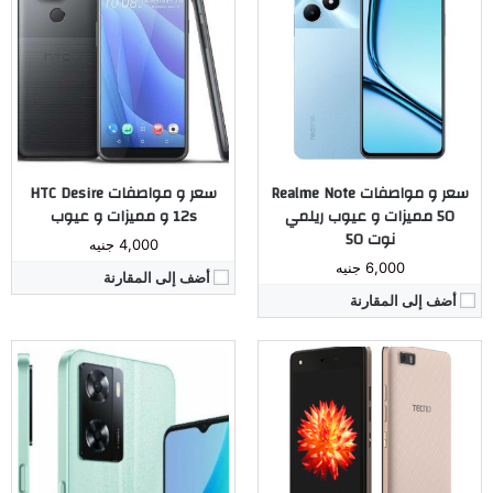
المُعالج:
MediaTek Helio G35
المُعالج:
Mediatek 6572 رباعي النواة
الكاميرا:
خلفية 13_ 2 / أمامية 8 ميجا بيكسل
الكاميرا:
خ. 5 ميجا بكسل/ أ. 2 ميجا بكسل
ذاكرة داخليه / رام:
3 جيجا رام
ذاكرة داخليه / رام:
8 جيجا بايت/ 1 جيجا بايت
الشاشة:
6.56 بوصة _ IPS LCD
الشاشة:
IPS LCD بمقاس 5 بوصة
البطارية:
5000 أمبير
البطارية:
ليثيوم أيون بسعة 2500 ملّي أمبير
نظام التشغيل:
Android 12
نظام التشغيل:
اندرويد 6.0 مارشميلو
مراجعة كاملة ←
مراجعة كاملة ←
سعر و مواصفات Realme Note
سعر و مواصفات HTC Desire
50 مميزات و عيوب ريلمي
12s و مميزات و عيوب
نوت 50
4,000 جنيه
6,000 جنيه
أضف إلى المقارنة
أضف إلى المقارنة
المُعالج:
ثماني النواة Unisoc Tiger T612 تكنولوجيا 12 نانو
الكاميرا:
خلفية مزدوجة 32 م.ب. / امامية 5 م.ب.
المُعالج:
ثماني النواة Unisoc Tiger T612 تكنولوجيا 12 نانو
ذاكرة داخليه / رام:
64/128 جيجا مع 4/6 جيجا رام
الكاميرا:
خلفية 50 م.ب. / امامية 5 م.ب.
الشاشة:
6.74 بوصة بدقة 720x1600 بها نوتش
ذاكرة داخليه / رام:
128 جيجا مع 4/6 جيجا رام
البطارية:
5000 مللي أمبير
الشاشة:
6.68 بوصة بدقة 720x1608 بها ثقب صغير