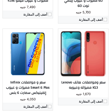
60 مميزات و عيوب ريلمي
مميزات و عيوب فيفو Y19s
نوت 60
7,490 جنيه
5,700 جنيه
أضف إلى المقارنة
أضف إلى المقارنة
المُعالج:
Exynos 7570 رباعى
المُعالج:
Mediatek MT6739 رباعي النواة
الكاميرا:
خلفية 8 ميجا بيكسل - امامية 5 ميجا بيكسل
الكاميرا:
خلفية 13 ميجا بكسل أمامية 5 ميجا بكسل
ذاكرة داخليه / رام:
16 جيجابايت / 2 جيجابايت
ذاكرة داخليه / رام:
16 جيجا بايت / 2 جيجا بايت
الشاشة:
IPC LCD بحجم 5.0 بوصة
الشاشة:
LCD بحجم 5.45 بوصة
البطارية:
2600 ملى امبير
البطارية:
ليثيوم أيون بسعة 3020 ملّي أمبير
نظام التشغيل:
اندرويد اوريو 8.0
نظام التشغيل:
أندرويد 8.0 Oreo
مراجعة كاملة ←
مراجعة كاملة ←
سعر ومواصفات هاتف Lenovo
سعر و مواصفات Infinix
K13 مميزاته وعيوبه
Smart 6 Plus مميزات و عيوب
إنفينيكس سمارت 6 بلس
1,670 جنيه
4,050 جنيه
أضف إلى المقارنة
أضف إلى المقارنة