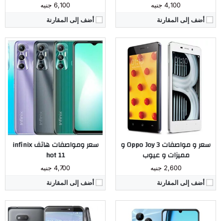
4,100 جنيه
6,100 جنيه
أضف إلى المقارنة
أضف إلى المقارنة
المُعالج:
ثماني النواة Unisoc Tiger T612 تكنولوجيا 12 نانو
الكاميرا:
خلفية مزدوجة 13+0.08 م.ب. / امامية 5 م.ب.
المُعالج:
Qualcomm MSM8940 Snapdragon 435 ثماني النواة
ذاكرة داخليه / رام:
64/128/256 جيجا مع 3/4 جيجا رام
الكاميرا:
خلفية 13 ميجا بكسل، أمامية 13 ميجا بكسل
الشاشة:
6.74 بوصة بدقة 720x1600 بها نوتش صغير
ذاكرة داخليه / رام:
32 جيجا مع 3 جيجا رام أو 64 جيجا مع 4 جيجا رام
البطارية:
5000 مللي أمبير
الشاشة:
IPS LCD بحجم 5.7 إنش
نظام التشغيل:
اندرويد 13
البطارية:
ليثيوم أيون بسعة 3075 ملّي أمبير
مراجعة كاملة ←
نظام التشغيل:
أندرويد 8.1
مراجعة كاملة ←
سعر و مواصفات Oppo Joy 3 و
سعر ومواصفات هاتف infinix
مميزات و عيوب
hot 11
2,600 جنيه
4,700 جنيه
أضف إلى المقارنة
أضف إلى المقارنة