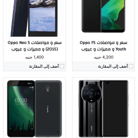
الشاشة:
6.76 بوصة اوليد
ذاكرة داخليه / رام:
8 جيجا بايت / 1 جيجا بايت
البطارية:
4600 ملي امبير
الشاشة:
LTPS IPS LCD بحجم 5 إنش
نظام التشغيل:
اندرويد 11
البطارية:
ليثيوم أيون 4100 ملّي أمبير
مراجعة كاملة ←
نظام التشغيل:
أندرويد 7.1.1 نوجا
مراجعة كاملة ←
سعر و مواصفات Oppo F5
سعر و مواصفات Oppo Neo 5
Youth و مميزات و عيوب
(2015) و مميزات و عيوب
4,200 جنيه
1,400 جنيه
أضف إلى المقارنة
أضف إلى المقارنة
المُعالج:
Mediatek MT6739W رباعي النواة
الكاميرا:
مزدوجة 13 و2 ميجا/ أمامية 5 ميجا
ذاكرة داخليه / رام:
32 ج مع 2 أو 3 رام
المُعالج:
Apple A6 ثنائى النواة
الشاشة:
PLS LCD بمقاس 6.5 بوصة
الكاميرا:
خلفية 8 ميجا بيكسل - امامية 1.2 ميجا بيكسل
البطارية:
ليثيوم بوليمر بسعة 5000 ملّي أمبير
ذاكرة داخليه / رام:
32-16-8 جيجا بايت / 1 جيجا بايت
نظام التشغيل:
أندرويد 10
الشاشة:
4.0 بوصة
مراجعة كاملة ←
البطارية:
1510 ملى امبير
نظام التشغيل: