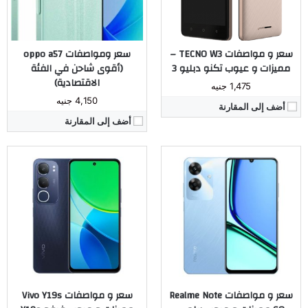
نظام التشغيل:
اندرويد 14
البطارية:
5500 مللي أمبير
مراجعة كاملة ←
نظام التشغيل:
اندرويد 14
مراجعة كاملة ←
سعر و مواصفات TECNO W3 –
سعر ومواصفات oppo a57
مميزات و عيوب تكنو دبليو 3
(أقوى شاحن في الفئة
الاقتصادية)
1,475 جنيه
4,150 جنيه
أضف إلى المقارنة
أضف إلى المقارنة
المُعالج:
ثماني النواة Helio G25 تكنولوجيا 12 نانو
المُعالج:
Unisoc SC9863A
الكاميرا:
خلفية 8+0.3 م.ب. / امامية 5 م.ب.
الكاميرا:
خلفية 13 - 2 ميجابيكسل - أمامية 5 ميجابيكسل
ذاكرة داخليه / رام:
64 جيجا بايت مع 2/3 جيجا رام
ذاكرة داخليه / رام:
32 / 2 جيجابايت
الشاشة:
6.82 بوصة بدقة HD+ بها نوتش صغير
الشاشة:
6.52 بوصة IPS LCD
البطارية:
5000 مللي أمبير
البطارية:
5000 ملي امبير
نظام التشغيل:
اندرويد 12 جو
نظام التشغيل:
اندرويد 10
مراجعة كاملة ←
مراجعة كاملة ←
سعر و مواصفات Realme Note
سعر و مواصفات Vivo Y19s