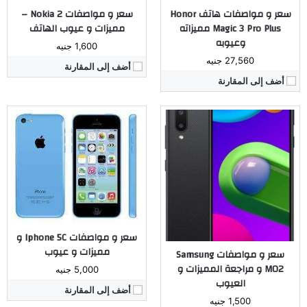
سعر و مواصفات هاتف Honor
سعر و مواصفات Nokia 2 –
مراجعة كاملة ←
Magic 3 Pro Plus مميزاته
مميزات و عيوب الهاتف
وعيوبه
1,600 جنيه
27,560 جنيه
أضف إلى المقارنة
أضف إلى المقارنة
المُعالج:
Mediatek MT658 رباعي النواة
الكاميرا:
خلفية مزدوجة 13 و 0.3 ميجا بكسل، أمامية 8 ميجا بكسل
ذاكرة داخليه / رام:
16 جيجا مع 1 رام أو 32 جيجا مع 2 رام
الشاشة:
IPS LCD بحجم 6.2 إنش
البطارية:
ليثيوم بوليمر بسعة 4000 ملّي أمبير
نظام التشغيل:
أندرويد 8.0 أوريو
مراجعة كاملة ←
سعر و مواصفات Iphone 5C و
مميزات و عيوب
سعر و مواصفات Samsung
المُعالج:
Qualcomm Snapdragon 690G 5G
M02 و مراجعة المميزات و
5,000 جنيه
الكاميرا:
الخلفية 64/ 2 / 2 ميجا بيكسل _ الأمامية 16 ميجا بيكسا
العيوب
ذاكرة داخليه / رام:
8 جيجا رام
أضف إلى المقارنة
الشاشة:
6.43 بوصة _ AMOLED
1,500 جنيه