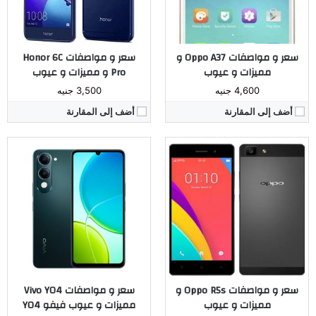
نظام التشغيل:
أندرويد 4.4.4 كيت كات
نظام التشغيل:
اندرويد 14
مراجعة كاملة ←
مراجعة كاملة ←
سعر و مواصفات Oppo A37 و
سعر و مواصفات Honor 6C
مميزات و عيوب
Pro و مميزات و عيوب
4,600 جنيه
3,500 جنيه
أضف إلى المقارنة
أضف إلى المقارنة
المُعالج:
Mediatek MT6582 رباعي النواة
المُعالج:
Helio G70
الكاميرا:
خلفية بدقة 5 ميجا بيكسل / أمامية بدقة 2 ميجا بيكسل
الكاميرا:
خلفية 13 / 2 ميجا بكسل _ أمامية 8 ميجا بكسل
ذاكرة داخليه / رام:
4 جيجا بايت / 1 جيجا بايت
ذاكرة داخليه / رام:
4 جيجا رام
الشاشة:
IPS LCD بحجم 4.5 بوصة
الشاشة:
IPS LCD بدقة +FHD وبحجم 6.6
البطارية:
ليثيوم بوليمر 2000 مللي أمبير
البطارية:
5200 مللي أمبير
نظام التشغيل:
أندرويد 4.4 كيت كات
نظام التشغيل:
Android 11
مراجعة كاملة ←
مراجعة كاملة ←
سعر و مواصفات Oppo R5s و
سعر و مواصفات Vivo Y04
مميزات و عيوب
مميزات و عيوب فيفو Y04