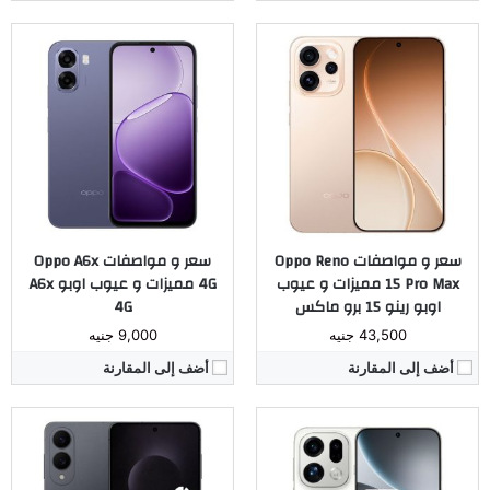
المُعالج:
ثماني النواة Snapdragon 8 Elite تكنولوجيا 3 نانو
المُعالج:
ثماني النواة Dimensity 9500 تكنولوجيا 3 نانو
الكاميرا:
خلفية مزدوجة 200+12 م.ب. / امامية 12 م.ب.
الكاميرا:
خلفية ثلاثية 50+200+50 م.ب. / امامية 50 م.ب.
ذاكرة داخليه / رام:
256/512 جيجا مع 12 جيجا رام
ذاكرة داخليه / رام:
512 جيجا مع 16 جيجا رام
الشاشة:
6.7 بوصة بدقة 1440x3120 بها ثقب صغير
الشاشة:
6.78 بوصة بدقة 1272x2772 بكسل بها ثقب
البطارية:
3900 مللي أمبير
البطارية:
7500 مللي أمبير
نظام التشغيل:
اندرويد 15
نظام التشغيل:
اندرويد 16
مراجعة كاملة ←
مراجعة كاملة ←
سعر و مواصفات Oppo Reno
سعر و مواصفات Oppo A6x
15 Pro Max مميزات و عيوب
4G مميزات و عيوب اوبو A6x
اوبو رينو 15 برو ماكس
4G
43,500 جنيه
9,000 جنيه
أضف إلى المقارنة
أضف إلى المقارنة
المُعالج:
ثماني النواة Dimensity 6300 تكنولوجيا 6 نانو