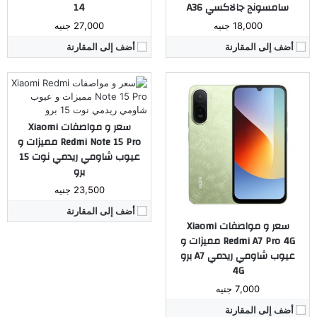
سامسونج جالاكسي A36
14
نظام التشغيل:
اندرويد 15
18,000 جنيه
27,000 جنيه
مراجعة كاملة ←
أضف إلى المقارنة
أضف إلى المقارنة
سعر و مواصفات Xiaomi
Redmi Note 15 Pro مميزات و
عيوب شاومي ريدمي نوت 15
برو
23,500 جنيه
أضف إلى المقارنة
المُعالج:
ثماني النواة Snapdragon 685 تكنولوجيا 6 نانو
المُعالج:
ثماني النواة Dimensity 9400+ تكنولوجيا 3 نانو
سعر و مواصفات Xiaomi
الكاميرا:
خلفية 50 م.ب. / امامية 5 م.ب.
الكاميرا:
خلفية ثلاثية 50+50+12 م.ب. / امامية 32 م.ب.
Redmi A7 Pro 4G مميزات و
ذاكرة داخليه / رام:
256 جيجا مع 8 جيجا رام
ذاكرة داخليه / رام:
512 جيجا مع 12 جيجا رام
عيوب شاومي ريدمي A7 برو
الشاشة:
6.8 بوصة بدقة 720x1570 بها ثقب صغير
الشاشة:
6.83 بوصة بدقة 1280x2772 بكسل بها ثقب صغير
4G
البطارية:
7000 مللي أمبير
البطارية:
5500 مللي أمبير
7,000 جنيه
نظام التشغيل:
اندرويد 15
نظام التشغيل:
اندرويد 15
مراجعة كاملة ←
مراجعة كاملة ←
أضف إلى المقارنة