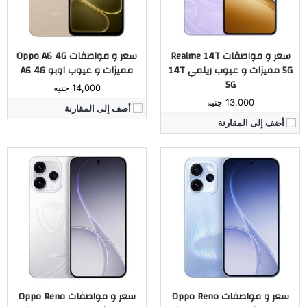
نظام التشغيل:
اندرويد 16
نظام التشغيل:
اندرويد 16
مراجعة كاملة ←
مراجعة كاملة ←
سعر و مواصفات Realme 14T
سعر و مواصفات Oppo A6 4G
5G مميزات و عيوب ريلمي 14T
مميزات و عيوب اوبو A6 4G
5G
14,000 جنيه
13,000 جنيه
أضف إلى المقارنة
أضف إلى المقارنة
المُعالج:
ثماني النواة Dimensity 7300 Energy تكنولوجيا 4 نانو
المُعالج:
ثماني النواة Dimensity 8450 تكنولوجيا 4 نانو
الكاميرا:
خلفية مزدوجة 50+2 م.ب / امامية 16 م.ب.
الكاميرا:
خلفية ثلاثية 200+50+50 م.ب. / امامية 50 م.ب.
ذاكرة داخليه / رام:
256/512 جيجا مع 12 جيجا رام
ذاكرة داخليه / رام:
512 جيجا مع 12 جيجا رام
الشاشة:
6.77 بوصة بدقة 1080x2392 بها ثقب صغير
الشاشة:
6.32 بوصة بدقة 1216x2640 بكسل بها ثقب
البطارية:
6000 مللي أمبير
البطارية:
6200 مللي أمبير
نظام التشغيل:
اندرويد 15
نظام التشغيل:
اندرويد 16
مراجعة كاملة ←
مراجعة كاملة ←
سعر و مواصفات Oppo Reno
سعر و مواصفات Oppo Reno