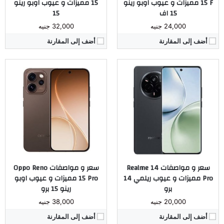
15 F مميزات و عيوب اوبو رينو
15 مميزات و عيوب اوبو رينو
15 اف
15
24,000 جنيه
32,000 جنيه
أضف إلى المقارنة
أضف إلى المقارنة
المُعالج:
ثماني النواة Dimensity 8450 تكنولوجيا 4 نانو
المُعالج:
ثماني النواة Snapdragon 685 تكنولوجيا 6 نانو
الكاميرا:
خلفية ثلاثية 200+50+50 م.ب. / امامية 50 م.ب.
الكاميرا:
خلفية 13 م.ب. / أمامية 13 م.ب.
ذاكرة داخليه / رام:
512 جيجا مع 12 جيجا رام
ذاكرة داخليه / رام:
64/128 جيجا مع 4 جيجا رام
الشاشة:
6.78 بوصة بدقة 2772×1272 بكسل بها ثقب
الشاشة:
6.75 بوصة بدقة 720x1570 بكسل بها ثقب
البطارية:
6500 مللي أمبير
البطارية:
6500 مللي أمبير
نظام التشغيل:
اندرويد 16
نظام التشغيل:
اندرويد 15
مراجعة كاملة ←
مراجعة كاملة ←
سعر و مواصفات Realme 14
سعر و مواصفات Oppo Reno
Pro مميزات و عيوب ريلمي 14
15 Pro مميزات و عيوب اوبو
برو
رينو 15 برو
20,000 جنيه
38,000 جنيه
أضف إلى المقارنة
أضف إلى المقارنة