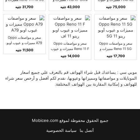
أوبو فايند N3
عيوب اوبو فايند X7 ألترا
عيوب اوبو رينو 11 برو 5G
75,000 جنيه
43,000 جنيه
31,700 جنيه
سعر و مواصفات Oppo
A79 مميزات و عيوب اوبو
سعر و مواصفات Oppo
سعر و مواصفات Oppo
A79
Reno 11 5G مميزات و
Reno 11 F مميزات و عيوب
11,500 جنيه
عيوب أوبو رينو 11 5G
اوبو رينو 11 اف
17,700 جنيه
14,000 جنيه
موبي سي : يساعدك قبل شراء الهواتف قم بالتعرف علي جميع اسعار
الموبايلات و مواصفاتها ومميزاتها وعيوبها، نقدم لكم أفضل و أرخص سعر شراء
للهواتف و إمكانية المقارنة بين الهواتف المختلفة.
جميع الحقوق محفوظة لموقع Mobicee.com
أتصل بنا
سياسة الخصوصية