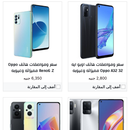
المُعالج:
Helio P95
المُعالج:
Qualcomm Snapdragon 690G 5G
الكاميرا:
رباعية 48 - 8 - 2 - 2 ميجابيكسل / امامية 16 ميجابيكسل
الكاميرا:
الخلفية 64/ 2 / 2 ميجا بيكسل _ الأمامية 16 ميجا بيكسا
ذاكرة داخليه / رام:
128 / 6 جيجابايت او 128 / 8 جيجابايت
ذاكرة داخليه / رام:
8 جيجا رام
الشاشة:
6.4 بوصة
الشاشة:
6.43 بوصة _ AMOLED
البطارية:
4310 ملي امبير
البطارية:
4500 أمبير
نظام التشغيل:
اندرويد 11
نظام التشغيل:
Android 12
مراجعة كاملة ←
مراجعة كاملة ←
سعر ومواصفات هاتف اوبو ايه
سعر ومواصفات هاتف Oppo
32 Oppo A32 مميزاته وعيوبه
Reno6 Z مميزاته وعيوبه
2,800 جنيه
6,350 جنيه
أضف إلى المقارنة
أضف إلى المقارنة
المُعالج:
Snapdragon 870 5G
المُعالج:
Snapdragon 720G
الكاميرا:
خلفية 50 - 13 - 16 - 2 ميجابيكسل - أمامية 32 ميجابيكسل
الكاميرا:
خلفية 48 - 8 - 2 - 2 ميجابيكسل - أمامية 44 ميجابيكسل
ذاكرة داخليه / رام:
128 / 8 جيجابايت او 256 / 12 جيجابايت
ذاكرة داخليه / رام:
128 / 8 جيجابايت
الشاشة:
6.55 بوصة سوبر اموليد
الشاشة:
6.4 بوصة سوبر اموليد
البطارية:
4500 ملي امبير