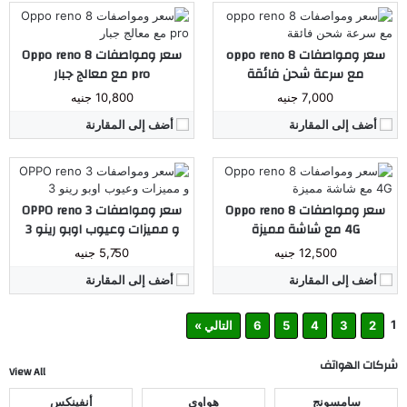
المُعالج:
Qualcomm Snapdragon 680 4G
المُعالج:
Mediatek Helio P90 ثماني النواة
سعر ومواصفات oppo reno 8
سعر ومواصفات Oppo reno 8
الكاميرا:
خلفية 64_ 2_ 2 / أمامية 32 ميجا بيكسل
الكاميرا:
خ. رباعية 48 و 13 و 8 و 2 م.ب / أ. 44 م.ب
مع سرعة شحن فائقة
pro مع معالج جبار
ذاكرة داخليه / رام:
8 جيجا رام
ذاكرة داخليه / رام:
128 جيجا بايت / 8 رام
الشاشة:
6.43 بوصة _ 90 هيرتز _ AMOLED
7,000 جنيه
الشاشة:
AMOLED مقاس 6.4 بوصة
10,800 جنيه
البطارية:
4500 أمبير
البطارية:
ليثيوم بوليمر بسعة 4025 ملّي أمبير
أضف إلى المقارنة
أضف إلى المقارنة
نظام التشغيل:
Android 12
نظام التشغيل:
اندرويد 10
مراجعة كاملة ←
مراجعة كاملة ←
سعر ومواصفات Oppo reno 8
سعر ومواصفات OPPO reno 3
4G مع شاشة مميزة
و مميزات وعيوب اوبو رينو 3
12,500 جنيه
5,750 جنيه
أضف إلى المقارنة
أضف إلى المقارنة
1
2
3
4
5
6
التالي »
شركات الهواتف
View All
سامسونج
هواوى
أنفينكس