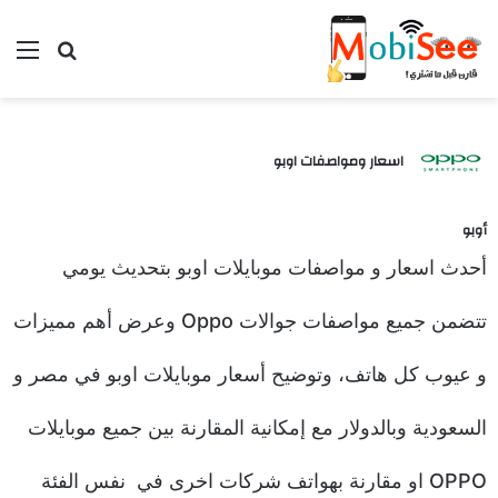
بحث عن
الق
اسعار ومواصفات اوبو
أوبو
أحدث اسعار و مواصفات موبايلات اوبو بتحديث يومي
تتضمن جميع مواصفات جوالات Oppo وعرض أهم مميزات
و عيوب كل هاتف، وتوضيح أسعار موبايلات اوبو في مصر و
المُعالج:
MediaTek Dimensity 800U 5G ثماني النواة
المُعالج:
Qualcomm Snapdragon 480 5G ثماني النواة
الكاميرا:
رباعية 48 و8 و2 و2 ميجا/ أمامية 16 ميجا
الكاميرا:
ثلاثية 48 و2 و2 ميجا/ أمامية 8 ميجا
ذاكرة داخليه / رام:
128 ج مع 8 رام
ذاكرة داخليه / رام:
256 ج مع 8 رام
السعودية وبالدولار مع إمكانية المقارنة بين جميع موبايلات
الشاشة:
Super AMOLED بمقاس 6.43 بوصة
الشاشة:
IPS LCD بمقاس 6.5 بوصة
البطارية:
ليثيوم بوليمر بسعة 4310 ملّي أمبير
البطارية:
ليثيوم بوليمر بسعة 5000 ملّي أمبير
OPPO او مقارنة بهواتف شركات اخرى في نفس الفئة
نظام التشغيل:
أندرويد 11
نظام التشغيل:
أندرويد 11