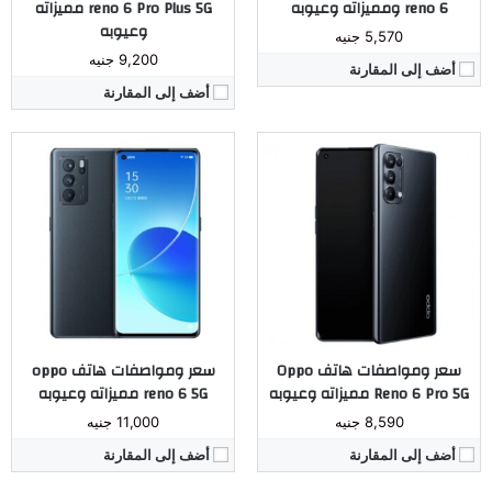
reno 6 ومميزاته وعيوبه
reno 6 Pro Plus 5G مميزاته
وعيوبه
5,570 جنيه
9,200 جنيه
أضف إلى المقارنة
أضف إلى المقارنة
المُعالج:
Dimensity 1200 5G
المُعالج:
Snapdragon 768G 5G
الكاميرا:
خلفية 64 - 8 - 2 ميجابيكسل - أمامية 16 ميجابيكسل
الكاميرا:
خلفية 64 - 8 - 2 ميجابيكسل - أمامية 32 ميجابيكسل
ذاكرة داخليه / رام:
128 / 8 جيجابايت او 256 / 12 جيجابايت
ذاكرة داخليه / رام:
128 / 8 جيجابايت او 256 / 8 جيجابايت
الشاشة:
6.43 بوصة سوبر اموليد
الشاشة:
6.43 بوصة سوبر اموليد
البطارية:
4400 ملي امبير
البطارية:
4300 ملي امبير
نظام التشغيل:
اندرويد 11
نظام التشغيل:
اندرويد 11
مراجعة كاملة ←
مراجعة كاملة ←
سعر ومواصفات هاتف Oppo
سعر ومواصفات هاتف oppo
Reno 6 Pro 5G مميزاته وعيوبه
reno 6 5G مميزاته وعيوبه
8,590 جنيه
11,000 جنيه
أضف إلى المقارنة
أضف إلى المقارنة