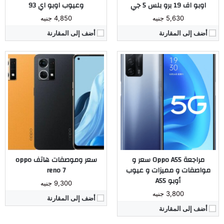
اوبو اف 19 برو بلس 5 جي
وعيوب اوبو اي 93
5,630 جنيه
4,850 جنيه
أضف إلى المقارنة
أضف إلى المقارنة
المُعالج:
Snapdragon 460 ثماني النواة بمعمارية 11 نانومتر
المُعالج:
Dimensity 800U 5G
الكاميرا:
خلفية 13 - 2 - 2 ميجابيكسل / امامية 8 ميجابيكسل
الكاميرا:
خلفية 64 - 8 - 2 ميجابيكسل - أمامية 32 ميجابيكسل
ذاكرة داخليه / رام:
128 / 4 او 8 جيجابايت
ذاكرة داخليه / رام:
128 / 8 جيجابايت او 256 / 8 جيجابايت
الشاشة:
6.5 بوصة
الشاشة:
6.4 بوصة سوبر اموليد
البطارية:
5000 ملي امبير
البطارية:
4310 ملي امبير
نظام التشغيل:
اندرويد 10
نظام التشغيل:
اندرويد 11
مراجعة كاملة ←
مراجعة كاملة ←
مراجعة Oppo A55 سعر و
سعر وموصفات هاتف oppo
مواصفات و مميزات و عيوب
reno 7
أوبو A55
9,300 جنيه
3,800 جنيه
أضف إلى المقارنة
أضف إلى المقارنة