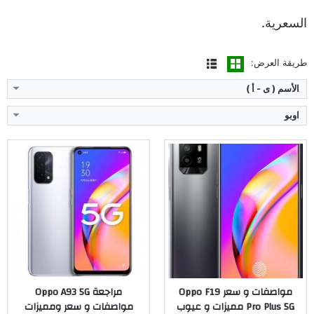
مراجعة كاملة ←
مراجعة كاملة ←
السعرية.
طريقة العرض:
الأسم ( ى - أ )
اوبو
المُعالج:
MediaTek Dimensity 700 5G ثماني النواة
الكاميرا:
ثلاثية 13 و2 و2 ميجا/ أمامية 8 ميجا
المُعالج:
كوالكوم سناب دراجون 680
ذاكرة داخليه / رام:
128 ج مع 6 رام
الكاميرا:
الخلفية 46/ 2 / 2 ميجا بيكسل _ الأمامية 32 ميجا بيكسا
الشاشة:
IPS LCD بمقاس 6.5 بوصة
ذاكرة داخليه / رام:
8 جيجا رام
البطارية:
ليثيوم بوليمر بسعة 5000 ملّي أمبير
الشاشة:
AMOLED
نظام التشغيل:
أندرويد 11
البطارية:
4500 أمبير
مراجعة كاملة ←
نظام التشغيل:
Android 11
مراجعة كاملة ←
مواصفات و سعر Oppo F19
مراجعة Oppo A93 5G
Pro Plus 5G مميزات و عيوب
مواصفات و سعر ومميزات